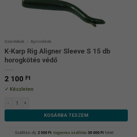
Szerelékek
/
Aprócikkek
K-Karp Rig Aligner Sleeve S 15 db
horogkötés védő
2 100
Ft
Készleten
K-Karp Rig Aligner Sleeve S 15 db horogkötés védő mennyisé
KOSÁRBA TESZEM
Szállítási díj:
2 500
Ft
.
Ingyenes szállítás
30 000
Ft
felett