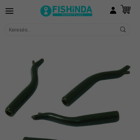
Skip
to
content
Keresés
a
következőre: