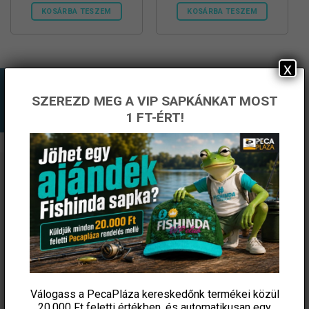
440 Ft.
195 Ft.
430 Ft.
216 Ft.
KOSÁRBA TESZEM
KOSÁRBA TESZEM
x
SZEREZD MEG A VIP SAPKÁNKAT MOST
1 FT-ÉRT!
ÉRTESÜLJ ELSŐKÉNT! IRATKOZZ FEL A
HÍRLEVELÜNKRE!
Válogass a PecaPláza kereskedőnk termékei közül
20.000 Ft feletti
értékben, és automatikusan egy