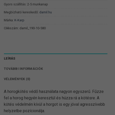
Gyors szállítás: 2-5 munkanap
Megbízható kereskedő:
damil.hu
Márka:
K-Karp
Cikkszám:
damil_190-10-580
LEÍRÁS
TOVÁBBI INFORMÁCIÓK
VÉLEMÉNYEK (0)
A horogkötés védő használata nagyon egyszerű. Fűzze
fel a horog hegyén keresztül és húzza rá a kötésre. A
kötés védelmén kívül a horgot is egy jóval agresszívebb
helyzetbe pozícionálja.