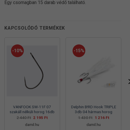
Egy csomagban 15 darab védő található.
KAPCSOLÓDÓ TERMÉKEK
-10%
-15%
VANFOOK SW-11F 07
Delphin B!RD Hook TRIPLE
szakáll nélküli horog 16db
3db 04 hármas horog
Original
Current
Original
Current
2 440
Ft
2 195
Ft
1 430
Ft
1 216
Ft
price
price
price
price
damil.hu
damil.hu
was:
is:
was:
is:
2
2
1
1