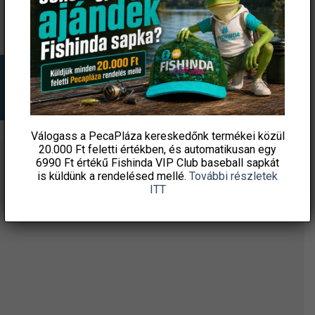
Válogass a PecaPláza kereskedőnk termékei közül
20.000 Ft feletti
értékben, és automatikusan egy
6990 Ft értékű
Fishinda VIP Club baseball sapkát
ÉRTESÜLJ ELSŐKÉNT! IRATKOZZ FEL A
is küldünk a rendelésed mellé.
További részletek
HÍRLEVELÜNKRE!
ITT