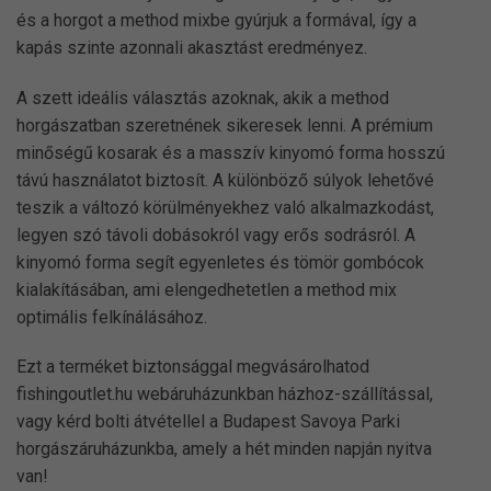
és a horgot a method mixbe gyúrjuk a formával, így a
kapás szinte azonnali akasztást eredményez.
A szett ideális választás azoknak, akik a method
horgászatban szeretnének sikeresek lenni. A prémium
minőségű kosarak és a masszív kinyomó forma hosszú
távú használatot biztosít. A különböző súlyok lehetővé
teszik a változó körülményekhez való alkalmazkodást,
legyen szó távoli dobásokról vagy erős sodrásról. A
kinyomó forma segít egyenletes és tömör gombócok
kialakításában, ami elengedhetetlen a method mix
optimális felkínálásához.
Ezt a terméket biztonsággal megvásárolhatod
fishingoutlet.hu webáruházunkban házhoz-szállítással,
vagy kérd bolti átvétellel a Budapest Savoya Parki
horgászáruházunkba, amely a hét minden napján nyitva
van!