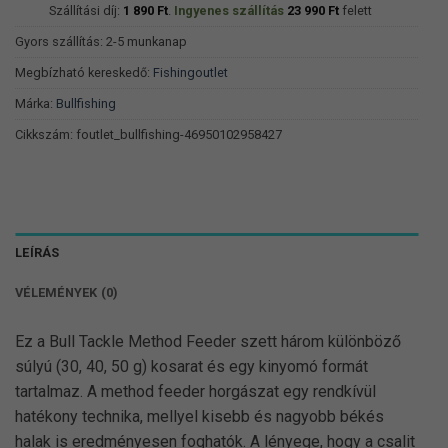
1
1
Szállítási díj:
1 890
Ft
.
Ingyenes szállítás
23 990
Ft
felett
399 Ft.
259 Ft.
Gyors szállítás: 2-5 munkanap
Megbízható kereskedő:
Fishingoutlet
Márka:
Bullfishing
Cikkszám:
foutlet_bullfishing-46950102958427
LEÍRÁS
VÉLEMÉNYEK (0)
Ez a Bull Tackle Method Feeder szett három különböző
súlyú (30, 40, 50 g) kosarat és egy kinyomó formát
tartalmaz. A method feeder horgászat egy rendkívül
hatékony technika, mellyel kisebb és nagyobb békés
halak is eredményesen foghatók. A lényege, hogy a csalit