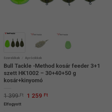
Szerelékek
/
Aprócikkek
Bull Tackle -Method kosár feeder 3+1
szett HK1002 – 30+40+50 g
kosár+kinyomó
Original
Current
1 399
Ft
1 259
Ft
price
price
Elfogyott
was:
is: