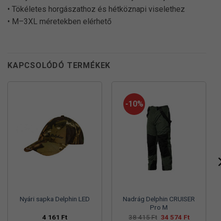
• Tökéletes horgászathoz és hétköznapi viselethez
• M–3XL méretekben elérhető
KAPCSOLÓDÓ TERMÉKEK
-10%
Nyári sapka Delphin LED
Nadrág Delphin CRUISER
Pro M
Original
Current
4 161
Ft
38 415
Ft
34 574
Ft