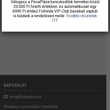
Válogass a PecaPláza kereskedőnk termékei közül
20.000 Ft feletti
értékben, és automatikusan egy
6990 Ft értékű
Fishinda VIP Club baseball sapkát
is küldünk a rendelésed mellé.
További részletek
ITT
KAPCSOLAT
info@fishinda.com
Általános szerződési feltételek