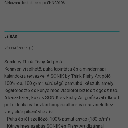
Cikkszám:
foutlet_energo-SNNC0106
LEÍRÁS
VÉLEMÉNYEK (0)
Sonik by Think Fishy Art póló
Könnyen viselhető, puha tapintású és a mindennapi
kalandokra tervezve. A SONIK by Think Fishy Art póló
100%-os, 180 g/m² sűrűségű pamutból készült, amely
légáteresztő és kényelmes viseletet biztosít egész nap.
A karakteres, közös SONIK és Fishy Art grafikával ellátott
póló ideális választás horgászathoz, városi viselethez
vagy akár pihenéshez is.
• Puha és jól szellőző, 100% pamut anyag (180 g/m²)
• Kényelmes szabás SONIK és Fishy Art dizájnnal