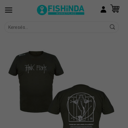
Skip
to
content
Keresés
a
következőre: