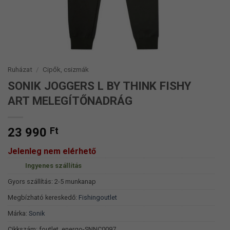
Ruházat
/
Cipők, csizmák
SONIK JOGGERS L BY THINK FISHY
ART MELEGÍTŐNADRÁG
23 990
Ft
Jelenleg nem elérhető
Ingyenes szállítás
Gyors szállítás: 2-5 munkanap
Megbízható kereskedő:
Fishingoutlet
Márka:
Sonik
Cikkszám:
foutlet_energo-SNNC0097