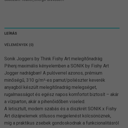
LEÍRÁS
VÉLEMÉNYEK (0)
Sonik Joggers by Think Fishy Art melegítőnadrág
Pihenj maximális kényelemben a SONIK by Fishy Art
Jogger nadrágban! A pulóverrel azonos, prémium
minőségű, 310 g/m²-es pamut/poliészter keverék
anyagból készült melegítőnadrág melegséget,
rugalmasságot és egész napos komfortot biztosít – akár
a vízparton, akár a pihenőidőben viseled.
A letisztult, modern szabás és a diszkrét SONIK x Fishy
Art dizájnelemek stílusos megjelenést kölcsönöznek,
míg a praktikus zsebek gondoskodnak a funkcionalitásról