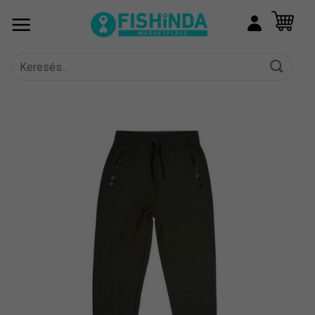
Skip
to
content
Keresés
a
következőre: