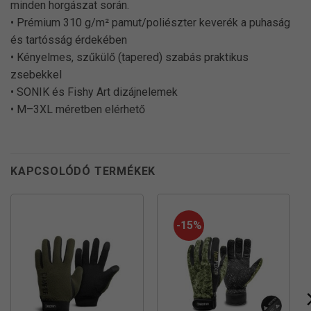
minden horgászat során.
• Prémium 310 g/m² pamut/poliészter keverék a puhaság
és tartósság érdekében
• Kényelmes, szűkülő (tapered) szabás praktikus
zsebekkel
• SONIK és Fishy Art dizájnelemek
• M–3XL méretben elérhető
KAPCSOLÓDÓ TERMÉKEK
-15%