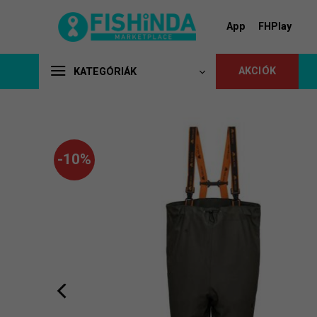
Skip
to
App
FHPlay
content
AKCIÓK
KATEGÓRIÁK
-10%