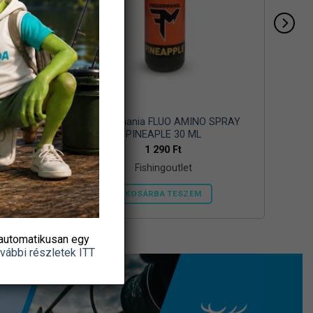
SAPKA
Feedermania FLUO AMINO SPRAY
PINEAPLE 30 ML
1 290
Ft
Fishingoutlet
KOSÁRBA TESZEM
automatikusan egy
vábbi részletek ITT