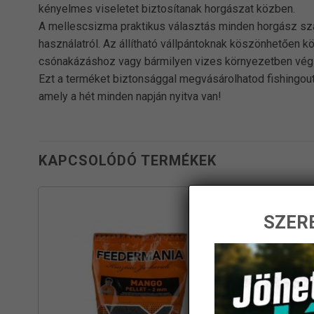
kényelmes viseletet biztosítanak horgászat közben.
A mellescsizma praktikus választás minden horgász szá
használatról. Az állítható vállpántoknak köszönhetően k
csónakázáshoz vagy bármilyen vizes környezetben végz
Ezt a terméket biztonsággal megvásárolhatod fishingout
amely a hét minden napján nyitva van!
KAPCSOLÓDÓ TERMÉKEK
SZERE