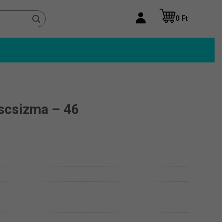
0
Ft
scsizma – 46