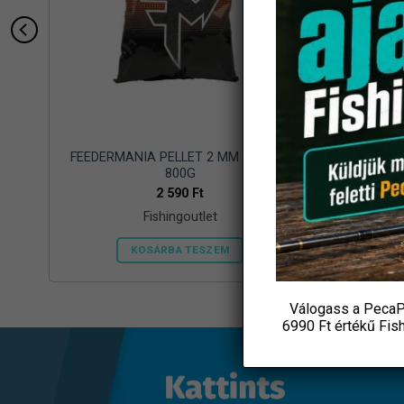
PLE
FEEDERMANIA PELLET 2 MM MANGO
FEEDER
800G
2 590
Ft
Fishingoutlet
KOSÁRBA TESZEM
Válogass a PecaP
6990 Ft értékű
Fis