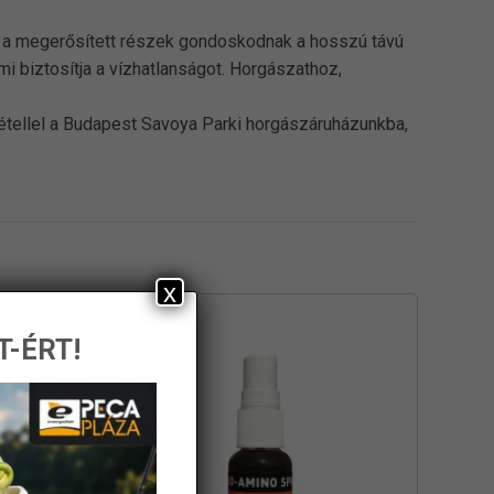
s a megerősített részek gondoskodnak a hosszú távú
i biztosítja a vízhatlanságot. Horgászathoz,
vétellel a Budapest Savoya Parki horgászáruházunkba,
x
T-ÉRT!