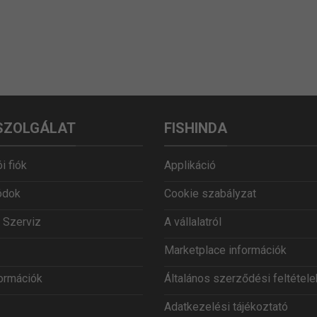
SZOLGÁLAT
FISHINDA
i fiók
Applikáció
ódok
Cookie szabályzat
 Szerviz
A vállalatról
Marketplace információk
formációk
Általános szerződési feltétele
Adatkezelési tájékoztató