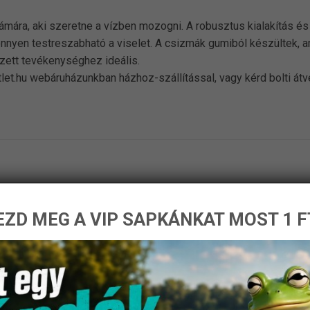
mára, aki szeretne a vízben mozogni. A robusztus kialakítás é
önnyen testreszabható a viselet. A csizmák gumiból készültek, am
ett tevékenységhez ideális.
let.hu webáruházunkban házhoz-szállítással, vagy kérd bolti át
ZD MEG A VIP SAPKÁNKAT MOST 1 F