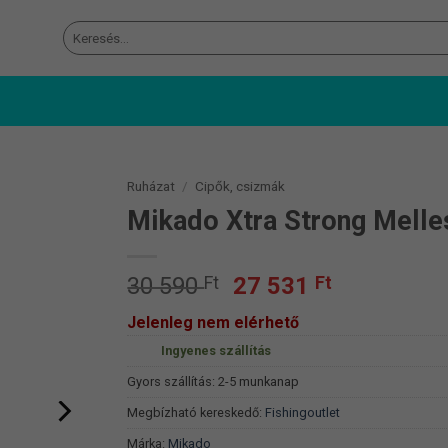
Keresés
a
következőre:
Ruházat
/
Cipők, csizmák
Mikado Xtra Strong Melle
Original
Current
30 590
Ft
27 531
Ft
price
price
Jelenleg nem elérhető
was:
is:
Ingyenes szállítás
30
27
590 Ft.
531 Ft.
Gyors szállítás: 2-5 munkanap
Megbízható kereskedő:
Fishingoutlet
Márka:
Mikado