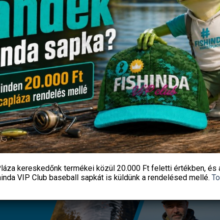
MANIA CORN WAFTERS TWO
FEEDERMANIA SNAP BACK 
TONE L PUNCH
CAMO
1 390
Ft
6 990
Ft
Fishingoutlet
Fishingoutlet
KOSÁRBA TESZEM
KOSÁRBA TESZEM
láza kereskedőnk termékei közül
20.000 Ft feletti
értékben, és 
hinda VIP Club baseball sapkát
is küldünk a rendelésed mellé.
To