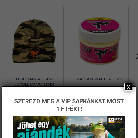
FEEDERMANIA BEANIE
MAGGOT WAFTERS FIZZ
JUNGLE CAMO sapka
x
6 990
Ft
1 290
Ft
Fishingoutlet
Fishingoutlet
SZEREZD MEG A VIP SAPKÁNKAT MOST
1 FT-ÉRT!
KOSÁRBA TESZEM
KOSÁRBA TESZEM