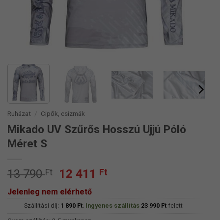
Ruházat
/
Cipők, csizmák
Mikado UV Szűrős Hosszú Ujjú Póló
Méret S
Original
Current
13 790
Ft
12 411
Ft
price
price
Jelenleg nem elérhető
was:
is:
Szállítási díj:
13
1 890
Ft
.
Ingyenes szállítás
12
23 990
Ft
felett