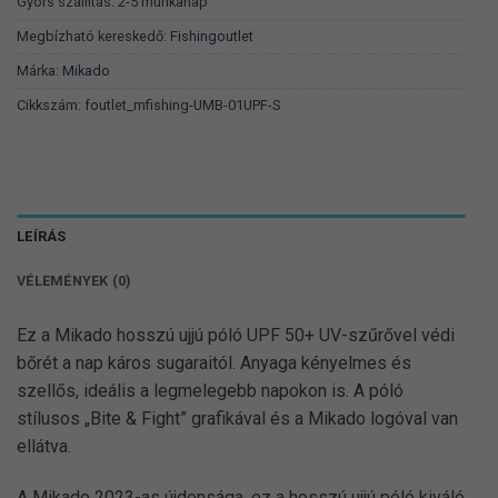
790 Ft.
411 Ft.
Gyors szállítás: 2-5 munkanap
Megbízható kereskedő:
Fishingoutlet
Márka:
Mikado
Cikkszám:
foutlet_mfishing-UMB-01UPF-S
LEÍRÁS
VÉLEMÉNYEK (0)
Ez a Mikado hosszú ujjú póló UPF 50+ UV-szűrővel védi
bőrét a nap káros sugaraitól. Anyaga kényelmes és
szellős, ideális a legmelegebb napokon is. A póló
stílusos „Bite & Fight” grafikával és a Mikado logóval van
ellátva.
A Mikado 2023-as újdonsága, ez a hosszú ujjú póló kiváló