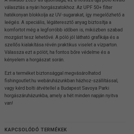
választás a nyári horgászatokhoz. Az UPF 50+ filter
hatékonyan blokkolja az UV-sugarakat, így megelőzhető a
leégés. A speciális, légáteresztő anyag biztosítja a
komfortot még a legforróbb időben is, miközben szabad
mozgást tesz lehetővé. A póló jól látható grafikája és a
szellős kialakítása révén praktikus viselet a vízparton.
Válassza ezt a pólót, ha fontos bőre védelme és a
kényelem a horgászat során.
Ezt a terméket biztonsággal megvásárolhatod
fishingoutlet.hu webáruházunkban házhoz-szállítással,
vagy kérd bolti átvétellel a Budapest Savoya Parki
horgászáruházunkba, amely a hét minden napján nyitva
van!
KAPCSOLÓDÓ TERMÉKEK