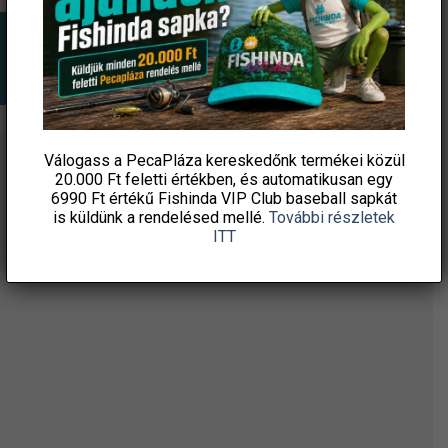
Válogass a PecaPláza kereskedőnk termékei közül
ÉRTESÜLJ ELSŐKÉNT! IRATKOZZ FEL A
20.000 Ft feletti
értékben, és automatikusan egy
6990 Ft értékű
Fishinda VIP Club baseball sapkát
HÍRLEVELÜNKRE!
is küldünk a rendelésed mellé.
További részletek
ITT