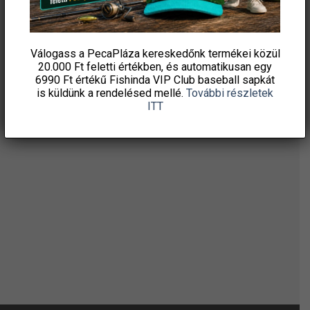
ÉRTESÜLJ ELSŐKÉNT! IRATKOZZ FEL A
HÍRLEVELÜNKRE!
Válogass a PecaPláza kereskedőnk termékei közül
20.000 Ft feletti
értékben, és automatikusan egy
6990 Ft értékű
Fishinda VIP Club baseball sapkát
is küldünk a rendelésed mellé.
További részletek
ITT