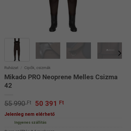
Ruházat
/
Cipők, csizmák
Mikado PRO Neoprene Melles Csizma
42
Original
Current
55 990
Ft
50 391
Ft
price
price
Jelenleg nem elérhető
was:
is:
Ingyenes szállítás
55
50