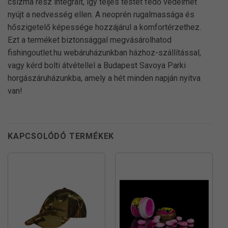
csizma rész integrált, így teljes testet fedő védelmet
nyújt a nedvesség ellen. A neoprén rugalmassága és
hőszigetelő képessége hozzájárul a komfortérzethez.
Ezt a terméket biztonsággal megvásárolhatod
fishingoutlet.hu webáruházunkban házhoz-szállítással,
vagy kérd bolti átvétellel a Budapest Savoya Parki
horgászáruházunkba, amely a hét minden napján nyitva
van!
KAPCSOLÓDÓ TERMÉKEK