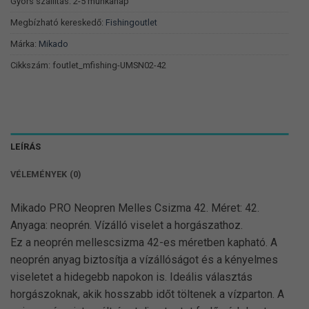
990 Ft.
391 Ft.
Gyors szállítás: 2-5 munkanap
Megbízható kereskedő:
Fishingoutlet
Márka:
Mikado
Cikkszám:
foutlet_mfishing-UMSN02-42
LEÍRÁS
VÉLEMÉNYEK (0)
Mikado PRO Neopren Melles Csizma 42. Méret: 42.
Anyaga: neoprén. Vízálló viselet a horgászathoz.
Ez a neoprén mellescsizma 42-es méretben kapható. A
neoprén anyag biztosítja a vízállóságot és a kényelmes
viseletet a hidegebb napokon is. Ideális választás
horgászoknak, akik hosszabb időt töltenek a vízparton. A