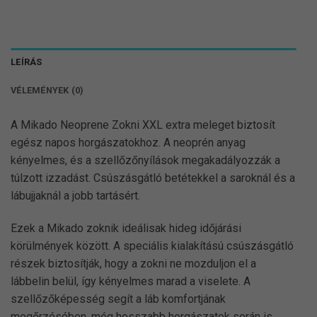
LEÍRÁS
VÉLEMÉNYEK (0)
A Mikado Neoprene Zokni XXL extra meleget biztosít
egész napos horgászatokhoz. A neoprén anyag
kényelmes, és a szellőzőnyílások megakadályozzák a
túlzott izzadást. Csúszásgátló betétekkel a saroknál és a
lábujjaknál a jobb tartásért.
Ezek a Mikado zoknik ideálisak hideg időjárási
körülmények között. A speciális kialakítású csúszásgátló
részek biztosítják, hogy a zokni ne mozduljon el a
lábbelin belül, így kényelmes marad a viselete. A
szellőzőképesség segít a láb komfortjának
megőrzésében, még hosszabb horgászatok során is.