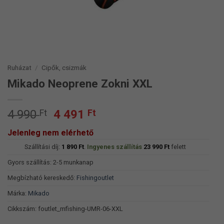
Ruházat
/
Cipők, csizmák
Mikado Neoprene Zokni XXL
Original
Current
4 990
Ft
4 491
Ft
price
price
Jelenleg nem elérhető
was:
is:
Szállítási díj:
4
1 890
Ft
.
Ingyenes szállítás
4
23 990
Ft
felett
990 Ft.
491 Ft.
Gyors szállítás: 2-5 munkanap
Megbízható kereskedő:
Fishingoutlet
Márka:
Mikado
Cikkszám:
foutlet_mfishing-UMR-06-XXL