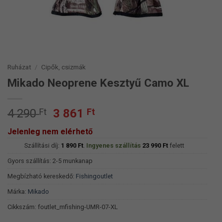
Ruházat
/
Cipők, csizmák
Mikado Neoprene Kesztyű Camo XL
Original
Current
4 290
Ft
3 861
Ft
price
price
Jelenleg nem elérhető
was:
is:
Szállítási díj:
4
1 890
Ft
.
Ingyenes szállítás
3
23 990
Ft
felett
290 Ft.
861 Ft.
Gyors szállítás: 2-5 munkanap
Megbízható kereskedő:
Fishingoutlet
Márka:
Mikado
Cikkszám:
foutlet_mfishing-UMR-07-XL