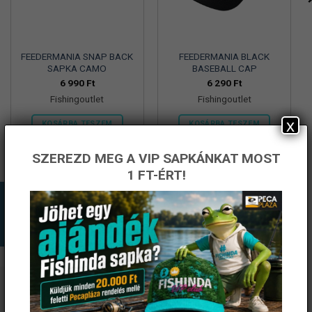
FEEDERMANIA SNAP BACK
FEEDERMANIA BLACK
SAPKA CAMO
BASEBALL CAP
6 990
Ft
6 290
Ft
Fishingoutlet
Fishingoutlet
x
KOSÁRBA TESZEM
KOSÁRBA TESZEM
SZEREZD MEG A VIP SAPKÁNKAT MOST
1 FT-ÉRT!
ÉRTESÜLJ ELSŐKÉNT! IRATKOZZ FEL A