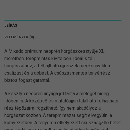
LEÍRÁS
VÉLEMÉNYEK (0)
A Mikado prémium neoprén horgászkesztyűje XL
méretben, terepmintás kivitelben. Ideális téli
horgászathoz, a felhajtható ujjrészek megkönnyítik a
csalizást és a dobást. A csúszásmentes tenyérrész
biztos fogást garantál.
A kesztyű neoprén anyaga jól tartja a meleget hideg
időben is. A középső és mutatóujjon található felhajtható
rész tépőzárral rögzíthető, így nem akadályoz a
horgászat közben. A terepmintázat segít elvegyülni a
környezetben. A tenyéren elhelyezett csúszásgátló betét
megakadályozza a bothoz való véletlen kicsúszást.