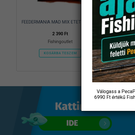
WO
FEEDERMANIA MAD MIX ETETŐANYAG
Delphin
2 390
Ft
Fishingoutlet
KOSÁRBA TESZEM
Válogass a PecaP
6990 Ft értékű
Fis