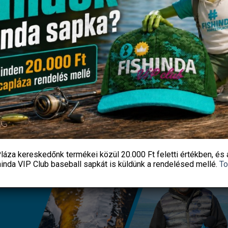
 CAMPER gyapjú kesztyű – L
FEEDERMANIA PELLET 4 MM 
800G
4 608
Ft
2 590
Ft
Fishingoutlet
Fishingoutlet
KOSÁRBA TESZEM
KOSÁRBA TESZEM
láza kereskedőnk termékei közül
20.000 Ft feletti
értékben, és 
hinda VIP Club baseball sapkát
is küldünk a rendelésed mellé.
To