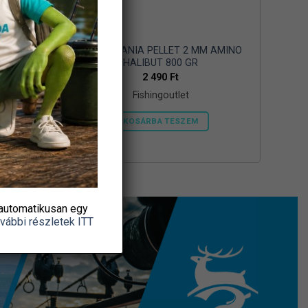
MONKEY
FEEDERMANIA PELLET 2 MM AMINO
HALIBUT 800 GR
2 490
Ft
Fishingoutlet
KOSÁRBA TESZEM
automatikusan egy
vábbi részletek ITT