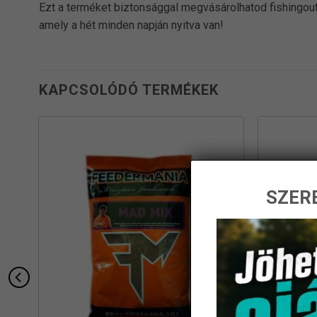
Ezt a terméket biztonsággal megvásárolhatod fishingout
amely a hét minden napján nyitva van!
KAPCSOLÓDÓ TERMÉKEK
SZERE