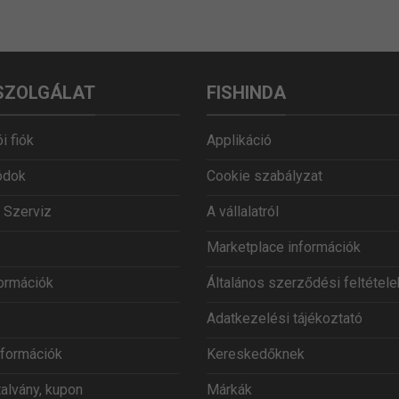
SZOLGÁLAT
FISHINDA
i fiók
Applikáció
ódok
Cookie szabályzat
 Szerviz
A vállalatról
Marketplace információk
formációk
Általános szerződési feltétele
Adatkezelési tájékoztató
információk
Kereskedőknek
talvány, kupon
Márkák