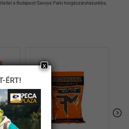
vétellel a Budapest Savoya Parki horgászáruházunkba,
x
T-ÉRT!