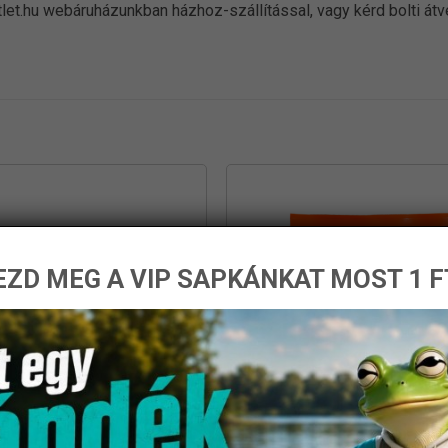
let.hu webáruházunkban házhoz-szállítással, vagy kérd bolti át
ZD MEG A VIP SAPKÁNKAT MOST 1 F