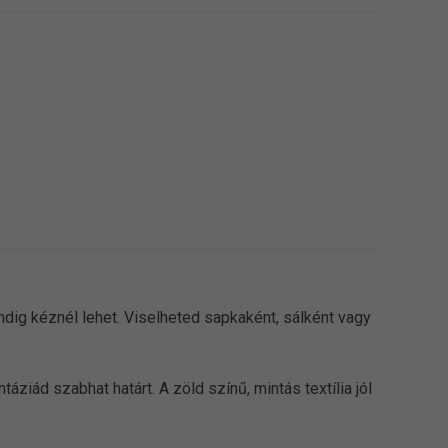
dig kéznél lehet. Viselheted sapkaként, sálként vagy
ziád szabhat határt. A zöld színű, mintás textília jól