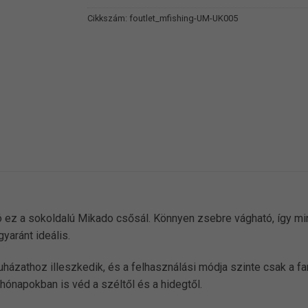
Cikkszám:
foutlet_mfishing-UM-UK005
ó ez a sokoldalú Mikado csősál. Könnyen zsebre vágható, így min
yaránt ideális.
zathoz illeszkedik, és a felhasználási módja szinte csak a fantá
 hónapokban is véd a széltől és a hidegtől.