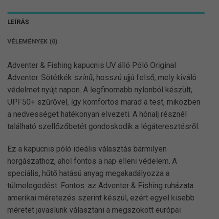
LEÍRÁS
VÉLEMÉNYEK (0)
Adventer & Fishing kapucnis UV álló Póló Original
Adventer. Sötétkék színű, hosszú ujjú felső, mely kiváló
védelmet nyújt napon. A legfinomabb nylonból készült,
UPF50+ szűrővel, így komfortos marad a test, miközben
a nedvességet hatékonyan elvezeti. A hónalj résznél
található szellőzőbetét gondoskodik a légáteresztésről.
Ez a kapucnis póló ideális választás bármilyen
horgászathoz, ahol fontos a nap elleni védelem. A
speciális, hűtő hatású anyag megakadályozza a
túlmelegedést. Fontos: az Adventer & Fishing ruházata
amerikai méretezés szerint készül, ezért egyel kisebb
méretet javaslunk választani a megszokott európai