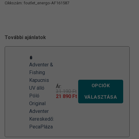
Cikkszám:
foutlet_energo-AF161587
További ajánlatok
Adventer &
Fishing
Kapucnis
OPCIÓK
Ár:
UV álló
31 190
Ft
Póló
Original
Current
21 890
Ft
VÁLASZTÁSA
price
price
Original
was:
is:
31
21
Adventer
190 Ft.
890 Ft.
Kereskedő:
PecaPláza