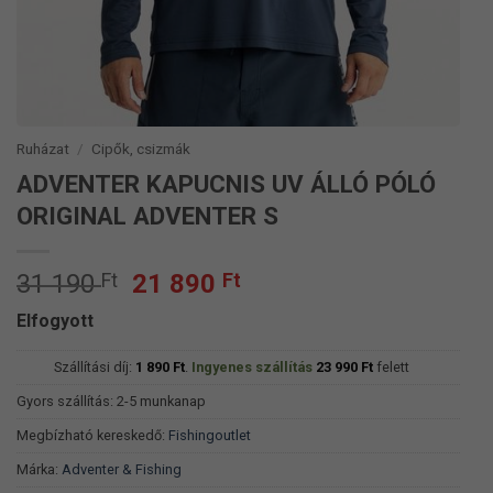
Ruházat
/
Cipők, csizmák
ADVENTER KAPUCNIS UV ÁLLÓ PÓLÓ
ORIGINAL ADVENTER S
Original
Current
31 190
Ft
21 890
Ft
price
price
Elfogyott
was:
is:
31
21
Szállítási díj:
1 890
Ft
.
Ingyenes szállítás
23 990
Ft
felett
190 Ft.
890 Ft.
Gyors szállítás: 2-5 munkanap
Megbízható kereskedő:
Fishingoutlet
Márka:
Adventer & Fishing