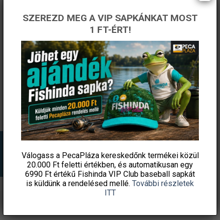
SZEREZD MEG A VIP SAPKÁNKAT MOST
1 FT-ÉRT!
FEEDERMANIA CAMO
Neoprén kesztyű Delphin
BASEBALL CAP
NeoFLIX béléssel – XL
Original
Current
6 990
Ft
7 737
Ft
6 576
Ft
price
price
Fishingoutlet
Fishingoutlet
was:
is:
7
6
737 Ft.
576 Ft.
KOSÁRBA TESZEM
KOSÁRBA TESZEM
Válogass a PecaPláza kereskedőnk termékei közül
20.000 Ft feletti
értékben, és automatikusan egy
6990 Ft értékű
Fishinda VIP Club baseball sapkát
is küldünk a rendelésed mellé.
További részletek
ITT
ÉRTESÜLJ ELSŐKÉNT! IRATKOZZ FEL A