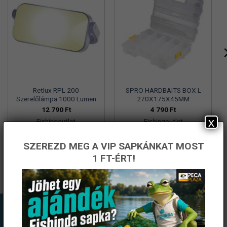
Retlux RPL 200
SPRO HARDBAITS BOX L
Szerelőlámpa 1000 Lumen
270X175X45MM
12 790
Ft
4 790
Ft
x
Fishingoutlet
Fishingoutlet
KOSÁRBA TESZEM
KOSÁRBA TESZEM
SZEREZD MEG A VIP SAPKÁNKAT MOST
1 FT-ÉRT!