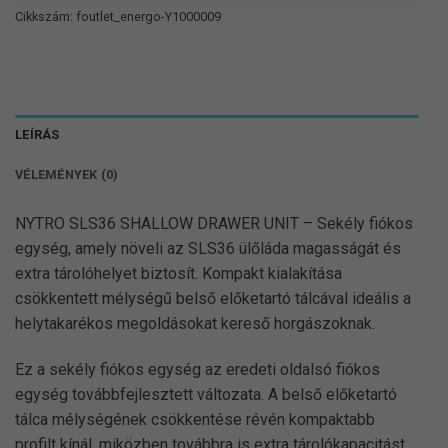
Cikkszám:
foutlet_energo-Y1000009
LEÍRÁS
VÉLEMÉNYEK (0)
NYTRO SLS36 SHALLOW DRAWER UNIT – Sekély fiókos
egység, amely növeli az SLS36 ülőláda magasságát és
extra tárolóhelyet biztosít. Kompakt kialakítása
csökkentett mélységű belső előketartó tálcával ideális a
helytakarékos megoldásokat kereső horgászoknak.
Ez a sekély fiókos egység az eredeti oldalsó fiókos
egység továbbfejlesztett változata. A belső előketartó
tálca mélységének csökkentése révén kompaktabb
profilt kínál, miközben továbbra is extra tárolókapacitást