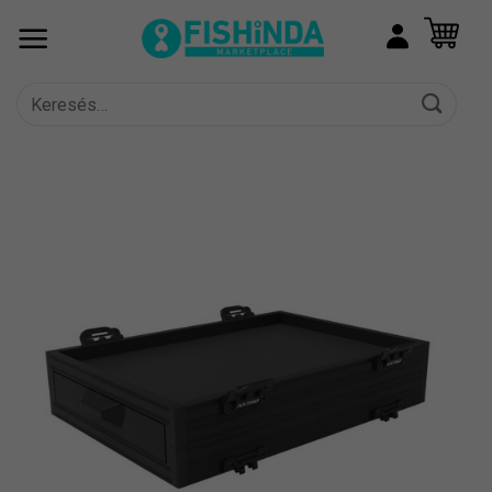
Skip
to
content
Keresés
a
következőre: