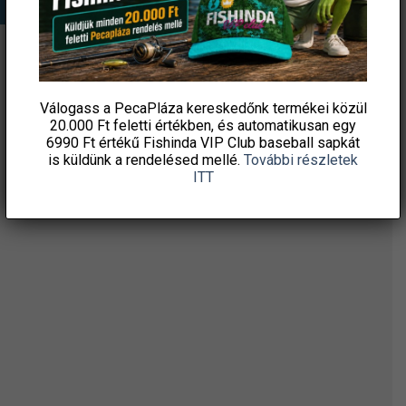
ÉRTESÜLJ ELSŐKÉNT! IRATKOZZ FEL A
Válogass a PecaPláza kereskedőnk termékei közül
HÍRLEVELÜNKRE!
20.000 Ft feletti
értékben, és automatikusan egy
6990 Ft értékű
Fishinda VIP Club baseball sapkát
is küldünk a rendelésed mellé.
További részletek
ITT