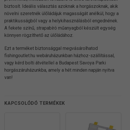
biztosít. Ideális választás azoknak a horgászoknak, akik
növelni szeretnék ülőládájuk magasságát anélkül, hogy a
praktikusságból vagy a helykihasználásból engednének.
A fekete színű, strapabíró műanyagból készült egység
könnyen rögzíthető az ülőládához.
Ezt a terméket biztonsággal megvásárolhatod
fishingoutlet.hu webáruházunkban házhoz-szállítással,
vagy kérd bolti átvétellel a Budapest Savoya Parki
horgászáruházunkba, amely a hét minden napján nyitva
van!
KAPCSOLÓDÓ TERMÉKEK