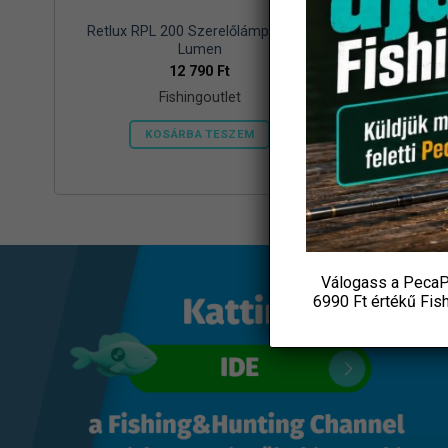
M
Retlux RPL 200 Szerelőlámpa 1000
Retlux S
Lumen
12 790
Ft
Fishingoutlet
KOSÁRBA TESZEM
Válogass a PecaP
6990 Ft értékű
Fis