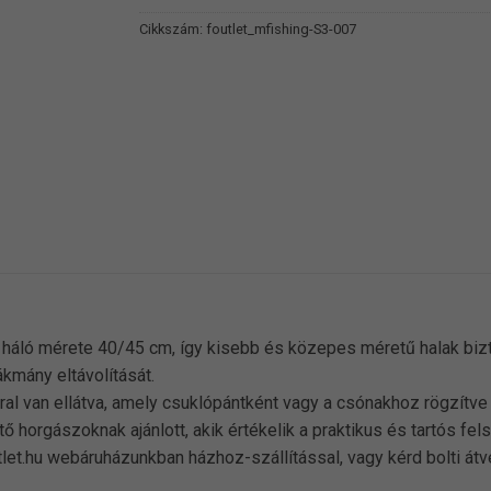
Cikkszám:
foutlet_mfishing-S3-007
A háló mérete 40/45 cm, így kisebb és közepes méretű halak bi
mány eltávolítását.
ral van ellátva, amely csuklópántként vagy a csónakhoz rögzítve
horgászoknak ajánlott, akik értékelik a praktikus és tartós fels
let.hu webáruházunkban házhoz-szállítással, vagy kérd bolti át