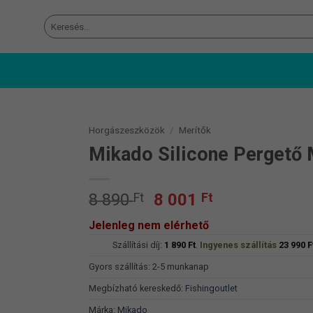
Keresés
a
következőre:
Horgászeszközök
/
Merítők
Mikado Silicone Pergető 
Original
Current
8 890
Ft
8 001
Ft
price
price
Jelenleg nem elérhető
was:
is:
Szállítási díj:
8
1 890
Ft
.
Ingyenes szállítás
8
23 990
F
890 Ft.
001 Ft.
Gyors szállítás: 2-5 munkanap
Megbízható kereskedő:
Fishingoutlet
Márka:
Mikado