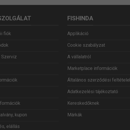
SZOLGÁLAT
FISHINDA
i fiók
Applikáció
ódok
Cookie szabályzat
 Szerviz
A vállalatról
Marketplace információk
formációk
Általános szerződési feltétele
Adatkezelési tájékoztató
információk
Kereskedőknek
talvány, kupon
Márkák
s, elállás