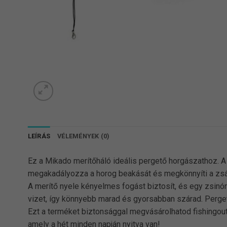
LEÍRÁS
VÉLEMÉNYEK (0)
Ez a Mikado merítőháló ideális pergető horgászathoz. 
megakadályozza a horog beakását és megkönnyíti a zsák
A merítő nyele kényelmes fogást biztosít, és egy zsinór
vizet, így könnyebb marad és gyorsabban szárad. Pergető 
Ezt a terméket biztonsággal megvásárolhatod fishingout
amely a hét minden napján nyitva van!