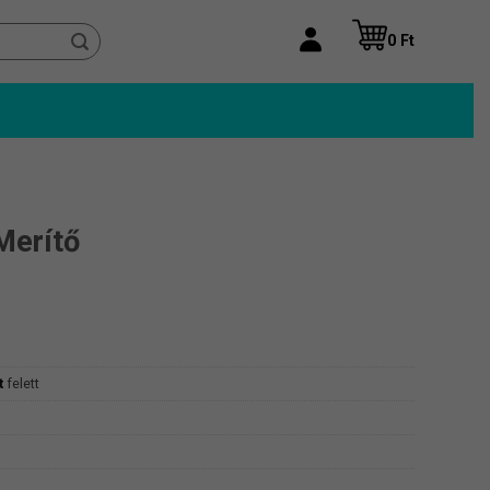
0
Ft
Merítő
t
felett