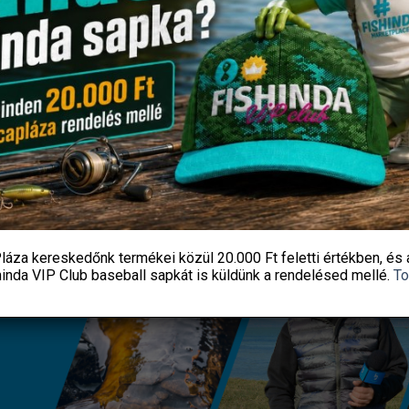
zénmonoxid érzékelő RDT 301
Delphin ERGONO filéző k
7 450
Ft
6 064
Ft
Fishingoutlet
Fishingoutlet
KOSÁRBA TESZEM
KOSÁRBA TESZEM
láza kereskedőnk termékei közül
20.000 Ft feletti
értékben, és 
hinda VIP Club baseball sapkát
is küldünk a rendelésed mellé.
To