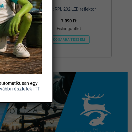
és
Retlux RPL 202 LED reflektor
7 990
Ft
Fishingoutlet
KOSÁRBA TESZEM
automatikusan egy
vábbi részletek ITT