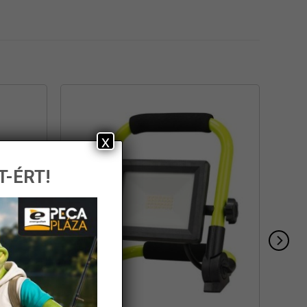
x
T-ÉRT!