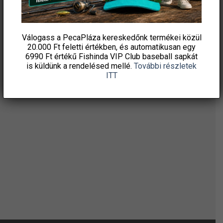
ÉRTESÜLJ ELSŐKÉNT! IRATKOZZ FEL A
HÍRLEVELÜNKRE!
Válogass a PecaPláza kereskedőnk termékei közül
20.000 Ft feletti
értékben, és automatikusan egy
6990 Ft értékű
Fishinda VIP Club baseball sapkát
is küldünk a rendelésed mellé.
További részletek
ITT