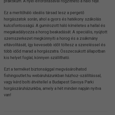
praktikum. A nyél elfordításával rögzíthető a háló feje.
Ez a merítőháló ideális társad lesz a pergető
horgászatok során, ahol a gyors és hatékony szákolás
kulcsfontosságú. A gumírozott háló kíméletes a hallal és
megakadályozza a horog beakadását. A speciális, nyújtott
szemszerkezet megkönnyíti a horog és a zsákmány
eltávolítását, így kevesebb időt töltesz a szereléssel és
több időd marad a horgászatra. Összecsukott állapotban
kis helyet foglal, könnyen szállítható.
Ezt a terméket biztonsággal megvásárolhatod
fishingoutlet.hu webáruházunkban házhoz-szállítással,
vagy kérd bolti átvétellel a Budapest Savoya Parki
horgászáruházunkba, amely a hét minden napján nyitva
van!