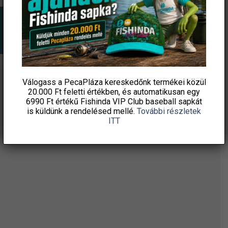
Válogass a PecaPláza kereskedőnk termékei közül
ÉRTESÜLJ ELSŐKÉNT! IRATKOZZ FEL A
20.000 Ft feletti
értékben, és automatikusan egy
6990 Ft értékű
Fishinda VIP Club baseball sapkát
HÍRLEVELÜNKRE!
is küldünk a rendelésed mellé.
További részletek
ITT