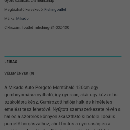
690 Ft.
421 Ft.
Gyors szállítás: 2-5 munkanap
Megbízható kereskedő:
Fishingoutlet
Márka:
Mikado
Cikkszám:
foutlet_mfishing-S1-002-130
LEÍRÁS
VÉLEMÉNYEK (0)
A Mikado Auto Pergető Merítőháló 130cm egy
gombnyomásra nyitható, így gyorsan, akár egy kézzel is
szákolásra kész. Gumírozott hálója halk és kíméletes
emelést tesz lehetővé. Nyújtott szemszerkezete révén a
hal és a szerelék könnyen akasztható ki belőle. Ideális
pergető horgászathoz, ahol fontos a gyorsaság és a