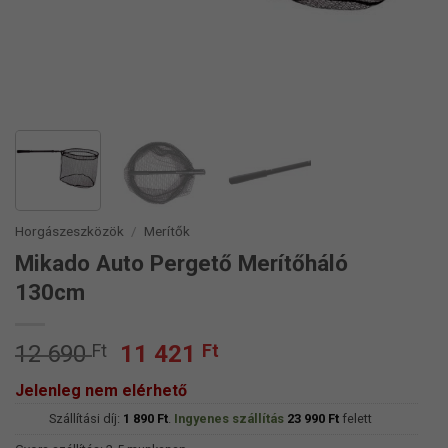
Horgászeszközök
/
Merítők
Mikado Auto Pergető Merítőháló
130cm
Original
Current
12 690
Ft
11 421
Ft
price
price
Jelenleg nem elérhető
was:
is:
Szállítási díj:
12
1 890
Ft
.
Ingyenes szállítás
11
23 990
Ft
felett