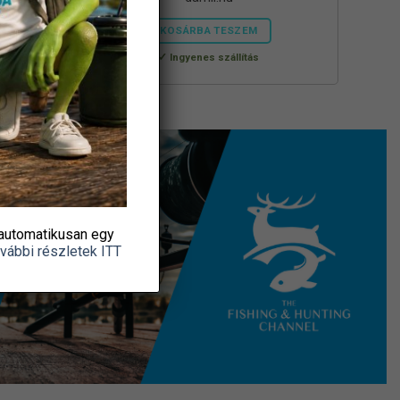
KOSÁRBA TESZEM
Ingyenes szállítás
automatikusan egy
vábbi részletek ITT