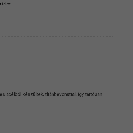
t
felett
 acélból készültek, titánbevonattal, így tartósan