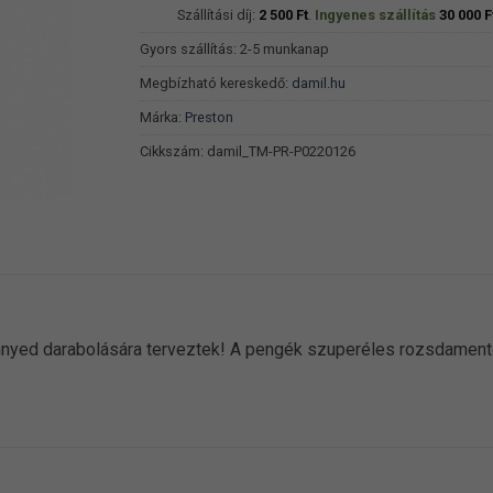
Szállítási díj:
2 500
Ft
.
Ingyenes szállítás
30 000
F
Gyors szállítás: 2-5 munkanap
Megbízható kereskedő:
damil.hu
Márka:
Preston
Cikkszám:
damil_TM-PR-P0220126
nnyed darabolására terveztek! A pengék szuperéles rozsdamentes