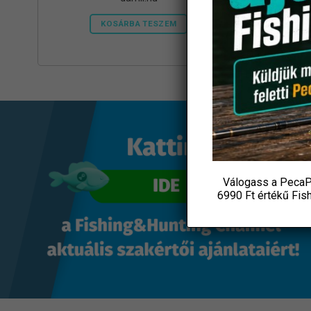
KOSÁRBA TESZEM
Válogass a PecaP
6990 Ft értékű
Fis