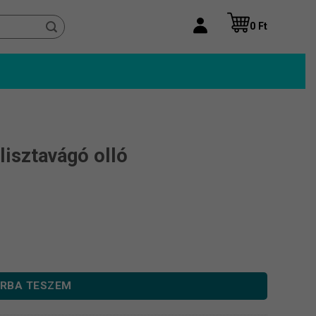
0
Ft
lisztavágó olló
nyiség
RBA TESZEM