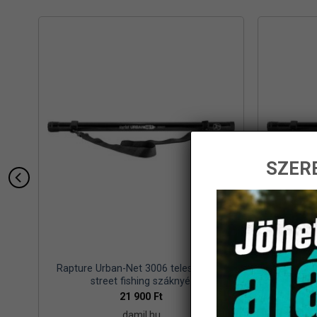
SZERE
mm
Rapture Urban-Net 3006 teleszkópos
Rapture 
street fishing száknyél
s
21 900
Ft
damil.hu