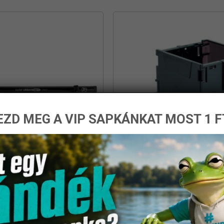
ZD MEG A VIP SAPKÁNKAT MOST 1 F
Urban-Net 3507 teleszkópos
Rapture Areabox Tackle sy
treet fishing száknyél
összecsukható tároló
22 700
Ft
7 600
Ft
damil.hu
damil.hu