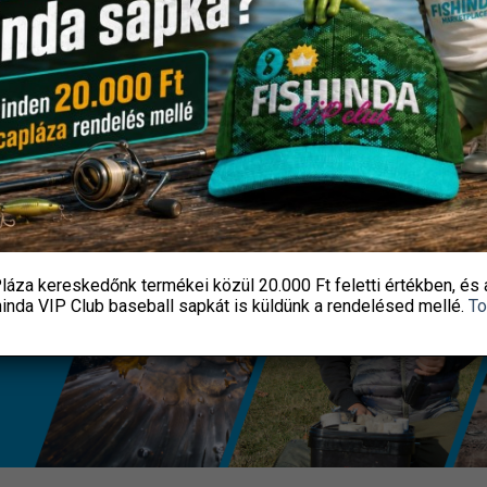
KOSÁRBA TESZEM
KOSÁRBA TESZEM
láza kereskedőnk termékei közül
20.000 Ft feletti
értékben, és 
hinda VIP Club baseball sapkát
is küldünk a rendelésed mellé.
To