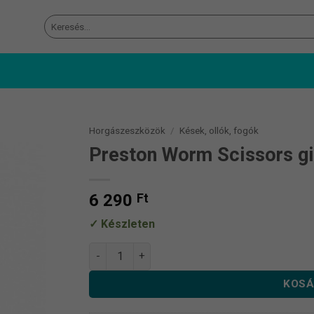
Keresés
a
következőre:
Horgászeszközök
/
Kések, ollók, fogók
Preston Worm Scissors gi
6 290
Ft
Készleten
Preston Worm Scissors gilisztavágó olló men
KOSÁ