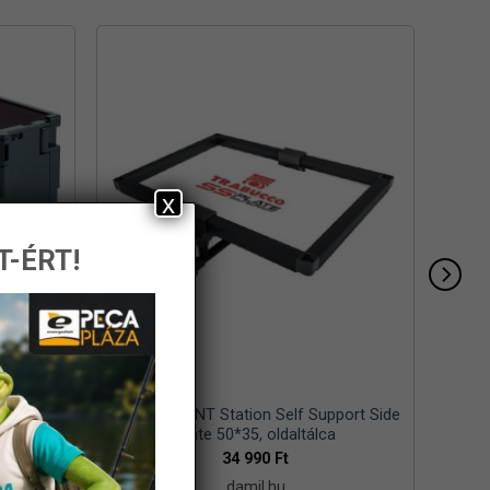
x
T-ÉRT!
stem
Trabucco GNT Station Self Support Side
Plate 50*35, oldaltálca
34 990
Ft
damil.hu