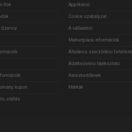
i fiók
Applikáció
ódok
Cookie szabályzat
 Szerviz
A vállalatról
Marketplace információk
formációk
Általános szerződési feltétele
Adatkezelési tájékoztató
információk
Kereskedőknek
talvány, kupon
Márkák
s, elállás