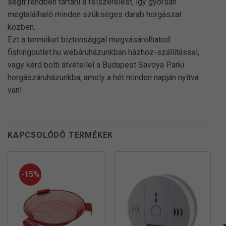
segít rendben tartani a felszerelést, így gyorsan
megtalálható minden szükséges darab horgászat
közben.
Ezt a terméket biztonsággal megvásárolhatod
fishingoutlet.hu webáruházunkban házhoz-szállítással,
vagy kérd bolti átvétellel a Budapest Savoya Parki
horgászáruházunkba, amely a hét minden napján nyitva
van!
KAPCSOLÓDÓ TERMÉKEK
-15%