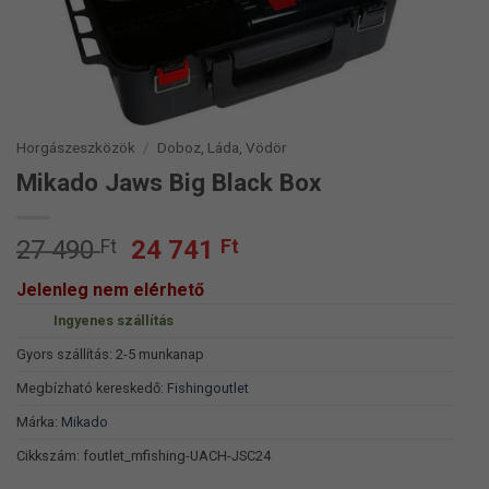
Horgászeszközök
/
Doboz, Láda, Vödör
Mikado Jaws Big Black Box
Original
Current
27 490
Ft
24 741
Ft
price
price
Jelenleg nem elérhető
was:
is:
Ingyenes szállítás
27
24
490 Ft.
741 Ft.
Gyors szállítás: 2-5 munkanap
Megbízható kereskedő:
Fishingoutlet
Márka:
Mikado
Cikkszám:
foutlet_mfishing-UACH-JSC24