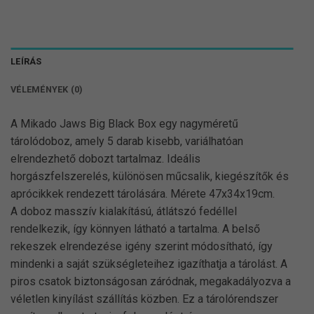
LEÍRÁS
VÉLEMÉNYEK (0)
A Mikado Jaws Big Black Box egy nagyméretű
tárolódoboz, amely 5 darab kisebb, variálhatóan
elrendezhető dobozt tartalmaz. Ideális
horgászfelszerelés, különösen műcsalik, kiegészítők és
aprócikkek rendezett tárolására. Mérete 47x34x19cm.
A doboz masszív kialakítású, átlátszó fedéllel
rendelkezik, így könnyen látható a tartalma. A belső
rekeszek elrendezése igény szerint módosítható, így
mindenki a saját szükségleteihez igazíthatja a tárolást. A
piros csatok biztonságosan záródnak, megakadályozva a
véletlen kinyílást szállítás közben. Ez a tárolórendszer