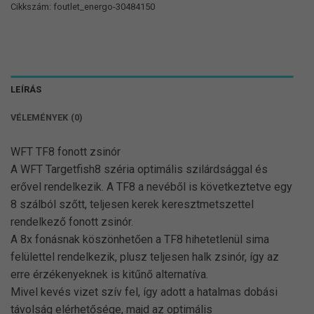
Cikkszám:
foutlet_energo-30484150
LEÍRÁS
VÉLEMÉNYEK (0)
WFT TF8 fonott zsinór
A WFT Targetfish8 széria optimális szilárdsággal és
erővel rendelkezik. A TF8 a nevéből is következtetve egy
8 szálból szőtt, teljesen kerek keresztmetszettel
rendelkező fonott zsinór.
A 8x fonásnak köszönhetően a TF8 hihetetlenül sima
felülettel rendelkezik, plusz teljesen halk zsinór, így az
erre érzékenyeknek is kitűnő alternatíva.
Mivel kevés vizet szív fel, így adott a hatalmas dobási
távolság elérhetősége, majd az optimális