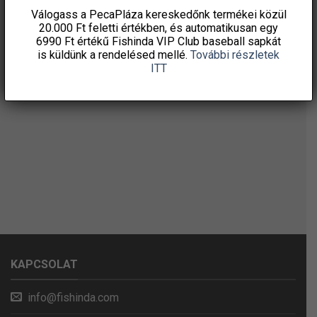
Válogass a PecaPláza kereskedőnk termékei közül
20.000 Ft feletti
értékben, és automatikusan egy
6990 Ft értékű
Fishinda VIP Club baseball sapkát
is küldünk a rendelésed mellé.
További részletek
ITT
KAPCSOLAT
info@fishinda.com