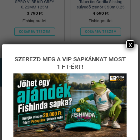
SPRO VI’BRAID GREY
Tubertini Gorilla Sinking
0,22MM 125M
sülyedő zsinór 350m 0,25
3 790
Ft
4 690
Ft
Fishingoutlet
Fishingoutlet
KOSÁRBA TESZEM
KOSÁRBA TESZEM
x
SZEREZD MEG A VIP SAPKÁNKAT MOST
1 FT-ÉRT!
ÉRTESÜLJ ELSŐKÉNT! IRATKOZZ FEL A
HÍRLEVELÜNKRE!