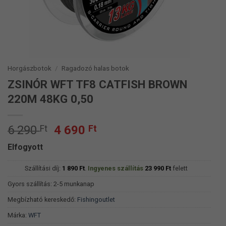
Horgászbotok
/
Ragadozó halas botok
ZSINÓR WFT TF8 CATFISH BROWN
220M 48KG 0,50
Original
Current
6 290
Ft
4 690
Ft
price
price
Elfogyott
was:
is:
6
4
Szállítási díj:
1 890
Ft
.
Ingyenes szállítás
23 990
Ft
felett
290 Ft.
690 Ft.
Gyors szállítás: 2-5 munkanap
Megbízható kereskedő:
Fishingoutlet
Márka:
WFT