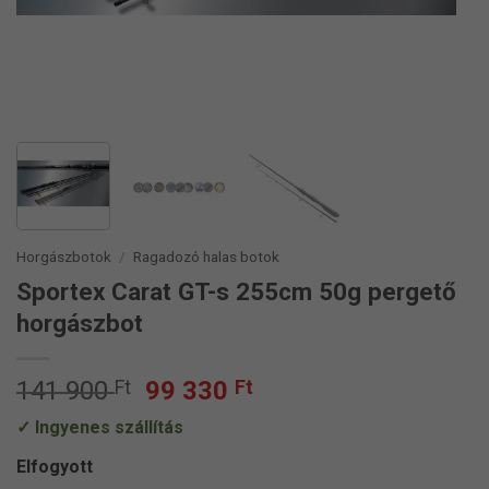
Horgászbotok
/
Ragadozó halas botok
Sportex Carat GT-s 255cm 50g pergető
horgászbot
Original
Current
141 900
Ft
99 330
Ft
price
price
Ingyenes szállítás
was:
is:
141
99
Elfogyott