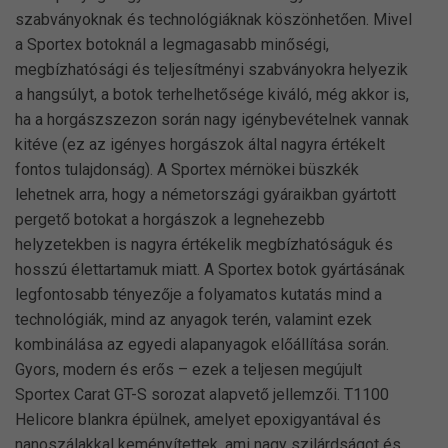
szabványoknak és technológiáknak köszönhetően. Mivel
a Sportex botoknál a legmagasabb minőségi,
megbízhatósági és teljesítményi szabványokra helyezik
a hangsúlyt, a botok terhelhetősége kiváló, még akkor is,
ha a horgászszezon során nagy igénybevételnek vannak
kitéve (ez az igényes horgászok által nagyra értékelt
fontos tulajdonság). A Sportex mérnökei büszkék
lehetnek arra, hogy a németországi gyáraikban gyártott
pergető botokat a horgászok a legnehezebb
helyzetekben is nagyra értékelik megbízhatóságuk és
hosszú élettartamuk miatt. A Sportex botok gyártásának
legfontosabb tényezője a folyamatos kutatás mind a
technológiák, mind az anyagok terén, valamint ezek
kombinálása az egyedi alapanyagok előállítása során.
Gyors, modern és erős – ezek a teljesen megújult
Sportex Carat GT-S sorozat alapvető jellemzői. T1100
Helicore blankra épülnek, amelyet epoxigyantával és
nanoszálakkal keményítettek, ami nagy szilárdságot és