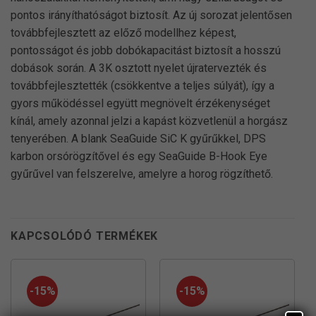
pontos irányíthatóságot biztosít. Az új sorozat jelentősen
továbbfejlesztett az előző modellhez képest,
pontosságot és jobb dobókapacitást biztosít a hosszú
dobások során. A 3K osztott nyelet újratervezték és
továbbfejlesztették (csökkentve a teljes súlyát), így a
gyors működéssel együtt megnövelt érzékenységet
kínál, amely azonnal jelzi a kapást közvetlenül a horgász
tenyerében. A blank SeaGuide SiC K gyűrűkkel, DPS
karbon orsórögzítővel és egy SeaGuide B-Hook Eye
gyűrűvel van felszerelve, amelyre a horog rögzíthető.
KAPCSOLÓDÓ TERMÉKEK
-15%
-15%