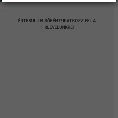
ÉRTESÜLJ ELSŐKÉNT! IRATKOZZ FEL A
HÍRLEVELÜNKRE!