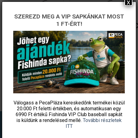
x
SZEREZD MEG A VIP SAPKÁNKAT MOST
1 FT-ÉRT!
Delphin VULKÁN NXT
Delphin VULKÁN NXT
390cm 65g match bot
360cm 65g match bot
Original
Current
Original
Current
36 780
Ft
31 263
Ft
33 440
Ft
28 424
Ft
price
price
price
price
damil.hu
damil.hu
was:
is:
was:
is:
36
31
33
28
780 Ft.
263 Ft.
440 Ft.
424 Ft.
KOSÁRBA TESZEM
KOSÁRBA TESZEM
Ingyenes szállítás
Válogass a PecaPláza kereskedőnk termékei közül
20.000 Ft feletti
értékben, és automatikusan egy
6990 Ft értékű
Fishinda VIP Club baseball sapkát
is küldünk a rendelésed mellé.
További részletek
ITT