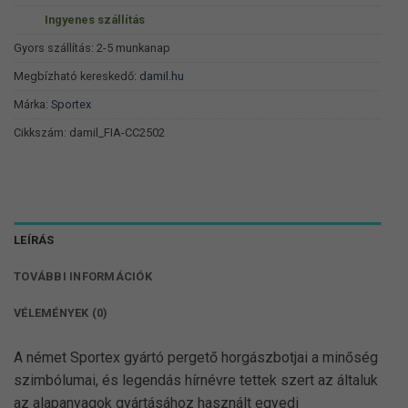
900 Ft.
330 Ft.
Ingyenes szállítás
Gyors szállítás: 2-5 munkanap
Megbízható kereskedő:
damil.hu
Márka:
Sportex
Cikkszám:
damil_FIA-CC2502
LEÍRÁS
TOVÁBBI INFORMÁCIÓK
VÉLEMÉNYEK (0)
A német Sportex gyártó pergető horgászbotjai a minőség
szimbólumai, és legendás hírnévre tettek szert az általuk
az alapanyagok gyártásához használt egyedi