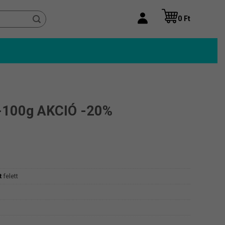
0
Ft
0-100g AKCIÓ -20%
t
felett