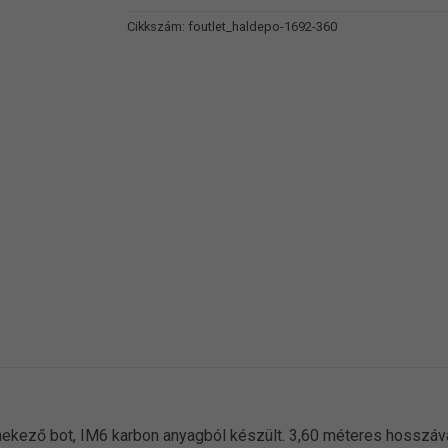
Cikkszám:
foutlet_haldepo-1692-360
ekező bot, IM6 karbon anyagból készült. 3,60 méteres hosszáva