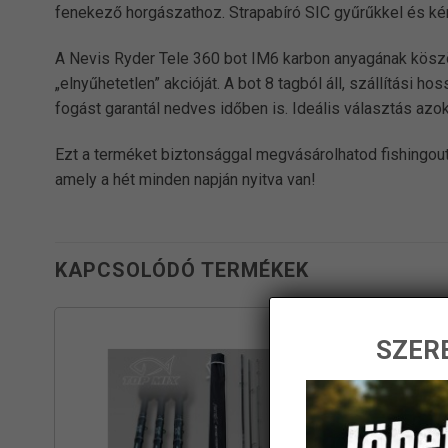
fenekező horgászathoz. Strapabíró SIC gyűrűkkel és kén
A Nevis Ryder Tele 360 bot IM6 karbon anyagának köszö
„elnyűhetetlen” akcióját. A bot 8 tagból áll, szállítási
fogást garantál nedves időben is. Ideális választás az
Ezt a terméket biztonsággal megvásárolhatod fishingout
amely a hét minden napján nyitva van!
KAPCSOLÓDÓ TERMÉKEK
SZERE