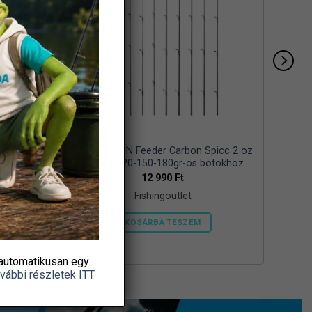
c 40-120
Daiwa N´ZON Feeder Carbon Spicc 2 oz
80-100-120-150-180gr-os botokhoz
12 990
Ft
Fishingoutlet
KOSÁRBA TESZEM
automatikusan egy
vábbi részletek ITT