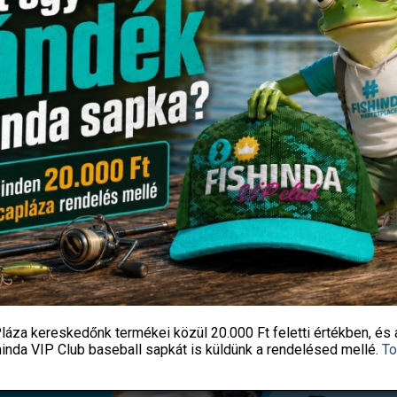
ja Feeder ZÖLD Spicc 220 gr -
Daiwa Ninja Feeder PIROS Spic
os 3,90m-es bothoz
gr -os botokhoz
4 990
Ft
4 990
Ft
Fishingoutlet
Fishingoutlet
KOSÁRBA TESZEM
KOSÁRBA TESZEM
láza kereskedőnk termékei közül
20.000 Ft feletti
értékben, és 
hinda VIP Club baseball sapkát
is küldünk a rendelésed mellé.
To