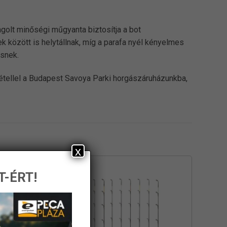
olt minőségi műgyanta biztosítja a bot
ek között is helytállnak, míg a parafa nyél kényelmes
esnek.
vétellel a Budapest Savoya Parki horgászáruházunkba,
x
T-ÉRT!