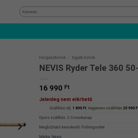
Keresés
a
következőre:
Horgászbotok
/
Egyéb botok
NEVIS Ryder Tele 360 5
16 990
Ft
Jelenleg nem elérhető
Szállítási díj:
1 890
Ft
.
Ingyenes szállítás
23 990
F
Gyors szállítás: 2-5 munkanap
Megbízható kereskedő:
Fishingoutlet
Márka:
Nevis