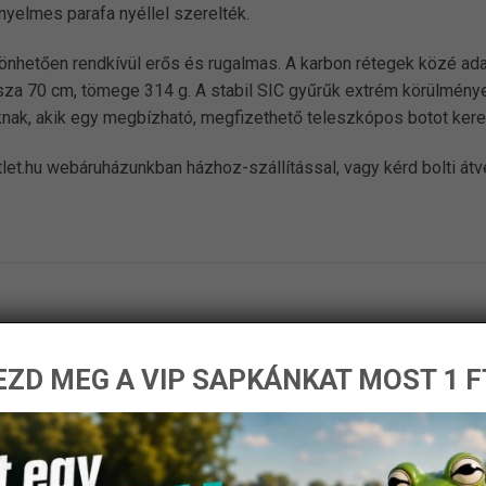
yelmes parafa nyéllel szerelték.
nhetően rendkívül erős és rugalmas. A karbon rétegek közé adag
 hossza 70 cm, tömege 314 g. A stabil SIC gyűrűk extrém körülmény
oknak, akik egy megbízható, megfizethető teleszkópos botot ker
let.hu webáruházunkban házhoz-szállítással, vagy kérd bolti át
ZD MEG A VIP SAPKÁNKAT MOST 1 F