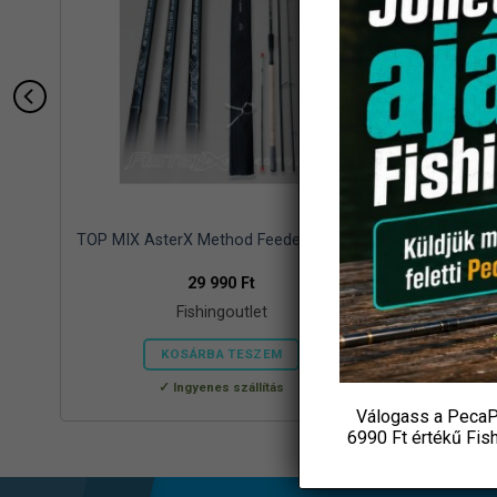
,5
TOP MIX AsterX Method Feeder bot 390
Daiwa Nin
hoz
29 990
Ft
Fishingoutlet
KOSÁRBA TESZEM
Ingyenes szállítás
Válogass a PecaP
6990 Ft értékű
Fis