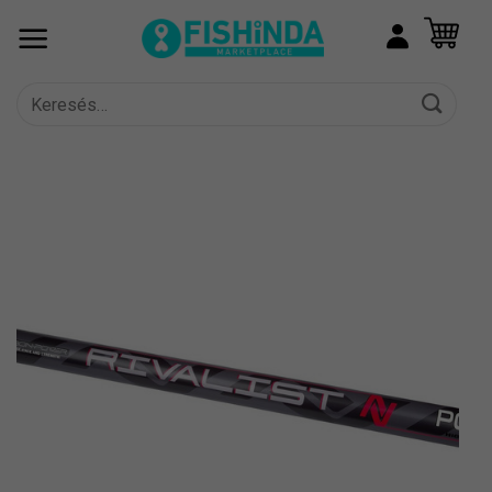
Skip
to
content
Keresés
a
következőre: