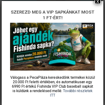
x
SZEREZD MEG A VIP SAPKÁNKAT MOST
1 FT-ÉRT!
ÉRTESÜLJ ELSŐKÉNT! IRATKOZZ FEL A
HÍRLEVELÜNKRE!
Válogass a PecaPláza kereskedőnk termékei közül
20.000 Ft feletti
értékben, és automatikusan egy
6990 Ft értékű
Fishinda VIP Club baseball sapkát
is küldünk a rendelésed mellé.
További részletek
ITT