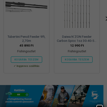
Tubertini Pencil Feeder 9ft,
Daiwa N´ZON Feeder
2,70m
Carbon Spicc 1oz 30-40-50-
60gr-os botokhoz
45 890
Ft
12 990
Ft
Fishingoutlet
Fishingoutlet
KOSÁRBA TESZEM
KOSÁRBA TESZEM
Ingyenes szállítás