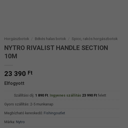
Horgászbotok
/
Békés halas botok
/
Spicc, rakós horgászbotok
NYTRO RIVALIST HANDLE SECTION
10M
23 390
Ft
Elfogyott
Szállítási díj:
1 890
Ft
.
Ingyenes szállítás
23 990
Ft
felett
Gyors szállítás: 2-5 munkanap
Megbízható kereskedő:
Fishingoutlet
Márka:
Nytro