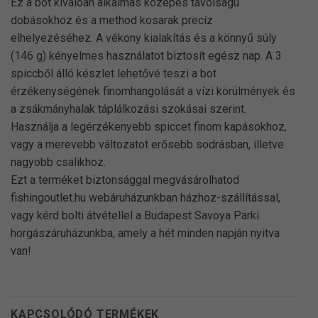
Ez a bot kiválóan alkalmas közepes távolságú
dobásokhoz és a method kosarak precíz
elhelyezéséhez. A vékony kialakítás és a könnyű súly
(146 g) kényelmes használatot biztosít egész nap. A 3
spiccből álló készlet lehetővé teszi a bot
érzékenységének finomhangolását a vízi körülmények és
a zsákmányhalak táplálkozási szokásai szerint.
Használja a legérzékenyebb spiccet finom kapásokhoz,
vagy a merevebb változatot erősebb sodrásban, illetve
nagyobb csalikhoz.
Ezt a terméket biztonsággal megvásárolhatod
fishingoutlet.hu webáruházunkban házhoz-szállítással,
vagy kérd bolti átvétellel a Budapest Savoya Parki
horgászáruházunkba, amely a hét minden napján nyitva
van!
KAPCSOLÓDÓ TERMÉKEK