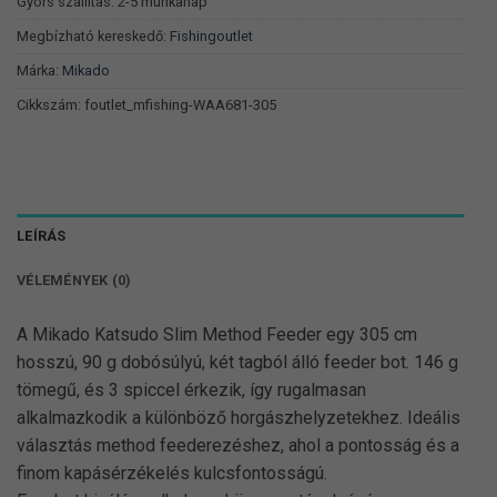
390 Ft.
351 Ft.
Gyors szállítás: 2-5 munkanap
Megbízható kereskedő:
Fishingoutlet
Márka:
Mikado
Cikkszám:
foutlet_mfishing-WAA681-305
LEÍRÁS
VÉLEMÉNYEK (0)
A Mikado Katsudo Slim Method Feeder egy 305 cm
hosszú, 90 g dobósúlyú, két tagból álló feeder bot. 146 g
tömegű, és 3 spiccel érkezik, így rugalmasan
alkalmazkodik a különböző horgászhelyzetekhez. Ideális
választás method feederezéshez, ahol a pontosság és a
finom kapásérzékelés kulcsfontosságú.