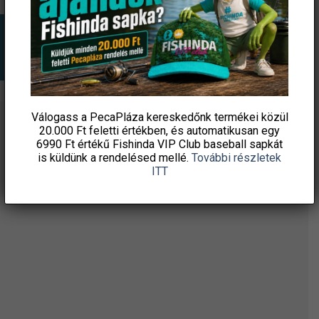
Válogass a PecaPláza kereskedőnk termékei közül
20.000 Ft feletti
értékben, és automatikusan egy
ÉRTESÜLJ ELSŐKÉNT! IRATKOZZ FEL A
6990 Ft értékű
Fishinda VIP Club baseball sapkát
HÍRLEVELÜNKRE!
is küldünk a rendelésed mellé.
További részletek
ITT