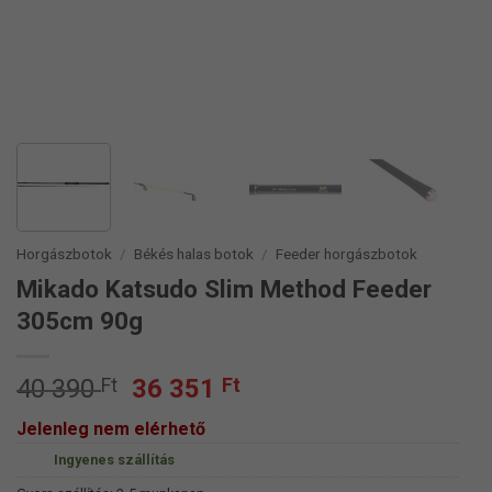
Horgászbotok
/
Békés halas botok
/
Feeder horgászbotok
Mikado Katsudo Slim Method Feeder
305cm 90g
Original
Current
40 390
Ft
36 351
Ft
price
price
Jelenleg nem elérhető
was:
is:
Ingyenes szállítás
40
36