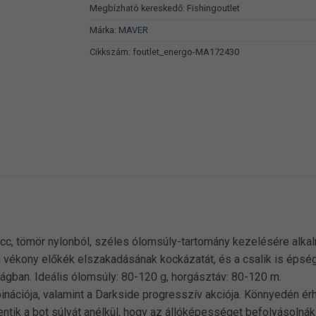
Megbízható kereskedő:
Fishingoutlet
Márka:
MAVER
Cikkszám:
foutlet_energo-MA172430
cc, tömör nylonból, széles ólomsúly-tartomány kezelésére alkalm
 vékony előkék elszakadásának kockázatát, és a csalik is épségb
ágban. Ideális ólomsúly: 80-120 g, horgásztáv: 80-120 m.
ciója, valamint a Darkside progresszív akciója. Könnyedén érhet
entik a bot súlyát anélkül, hogy az állóképességet befolyásolná