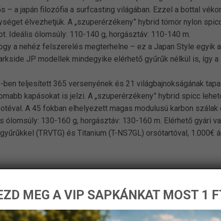
 a japán filozófia a surfcasting világában. Ezzel a bottal véko
séget élvezhetjük. A „szuperérzékeny” hybrid tömör nylon spicc
. Ideális ólomsúly: 110-140 g, horgásztáv: 110-140 m.
ogy a nehéz felszerelés megterhelne – ez a Japan Style egyik a
 Darkside JP modellek mindegyike elérhető gyűrűk nélkül is, így a 
-ben teljesített 365 versenyének és 21 világbajnokságának tapas
inomabb kapásokat is jelzi. A „szuperérzékeny” hybrid spicc lehe
botéval. A 45 fokban elhelyezett magas modulusú karbon szálak
 ólomsúly: 130-160 g, horgásztáv: 130-160 m. Elérhető gyári vagy
e gyűrűkkel (TRVTG) és Titanium (T-NS7GL) orsótartóval, 1.000€ á
ZD MEG A VIP SAPKÁNKAT MOST 1 F