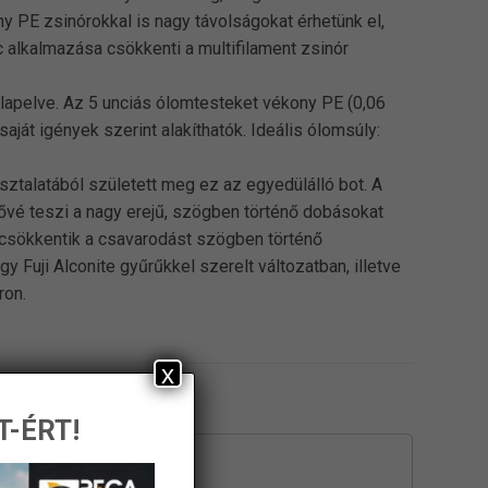
ny PE zsinórokkal is nagy távolságokat érhetünk el,
 alkalmazása csökkenti a multifilament zsinór
lapelve. Az 5 unciás ólomtesteket vékony PE (0,06
saját igények szerint alakíthatók. Ideális ólomsúly:
ztalatából született meg ez az egyedülálló bot. A
tővé teszi a nagy erejű, szögben történő dobásokat
 csökkentik a csavarodást szögben történő
 Fuji Alconite gyűrűkkel szerelt változatban, illetve
ron.
x
T-ÉRT!
-26%