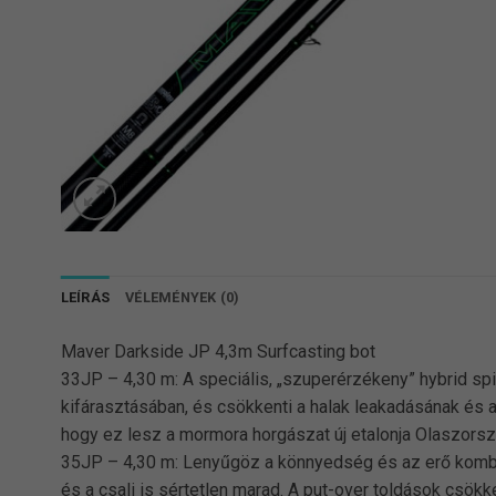
LEÍRÁS
VÉLEMÉNYEK (0)
Maver Darkside JP 4,3m Surfcasting bot
33JP – 4,30 m: A speciális, „szuperérzékeny” hybrid spi
kifárasztásában, és csökkenti a halak leakadásának és a
hogy ez lesz a mormora horgászat új etalonja Olaszorsz
35JP – 4,30 m: Lenyűgöz a könnyedség és az erő kombiná
és a csali is sértetlen marad. A put-over toldások csökk