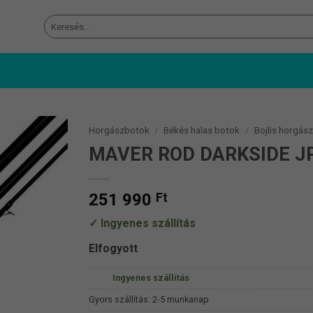
Keresés
a
következőre:
Horgászbotok
/
Békés halas botok
/
Bojlis horgás
MAVER ROD DARKSIDE J
251 990
Ft
Ingyenes szállítás
Elfogyott
Ingyenes szállítás
Gyors szállítás: 2-5 munkanap