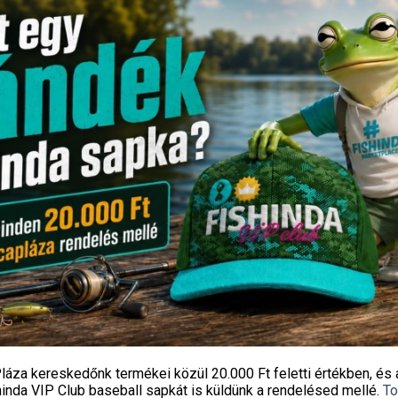
ja Feeder ZÖLD Spicc 220 gr -
TOP MIX AsterX Method Feeder
os 3,90m-es bothoz
4 990
Ft
27 990
Ft
Fishingoutlet
Fishingoutlet
KOSÁRBA TESZEM
KOSÁRBA TESZEM
láza kereskedőnk termékei közül
20.000 Ft feletti
értékben, és 
hinda VIP Club baseball sapkát
is küldünk a rendelésed mellé.
To
Ingyenes szállítás