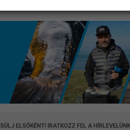
SÜLJ ELSŐKÉNT! IRATKOZZ FEL A HÍRLEVELÜNK