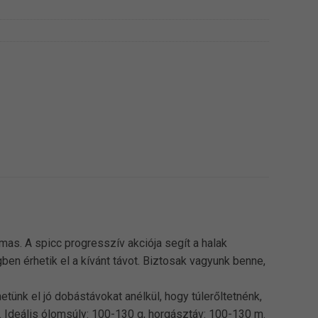
as. A spicc progresszív akciója segít a halak
en érhetik el a kívánt távot. Biztosak vagyunk benne,
ünk el jó dobástávokat anélkül, hogy túlerőltetnénk,
k. Ideális ólomsúly: 100-130 g, horgásztáv: 100-130 m.