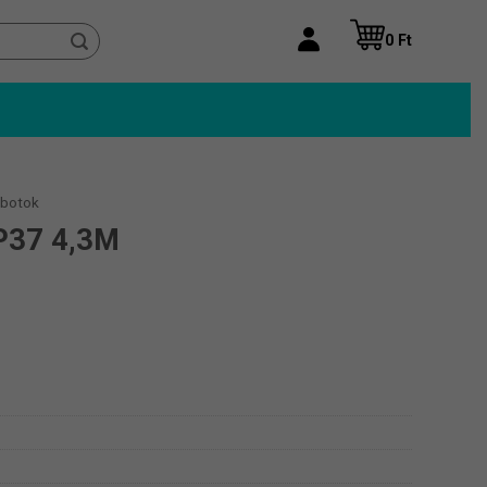
0
Ft
zbotok
P37 4,3M