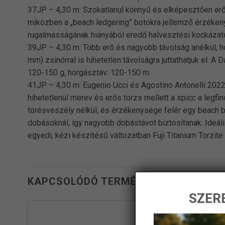
37JP – 4,30 m: Szokatlanul könnyű és elképesztően erős –
miközben a „beach ledgering” botokra jellemző érzékeny
rugalmasságának hiányából eredő halvesztési kockázatot
39JP – 4,30 m: Több erő és nagyobb távolság anélkül, h
mm) zsinórral is hihetetlen távolságra juttathatjuk el. A
120-150 g, horgásztáv: 120-150 m.
41JP – 4,30 m: Eugenio Ucci és Agostino Antonelli 2022
hihetetlenül merev és erős törzs mellett a spicc a legf
törésveszély nélkül, és érzékenysége felér egy beach 
dobásoknál, így nagyobb dobástávot biztosítanak. Ideális
egyedi, kézi készítésű változatban Fuji Titanium Torzit
KAPCSOLÓDÓ TERMÉKEK
SZERE