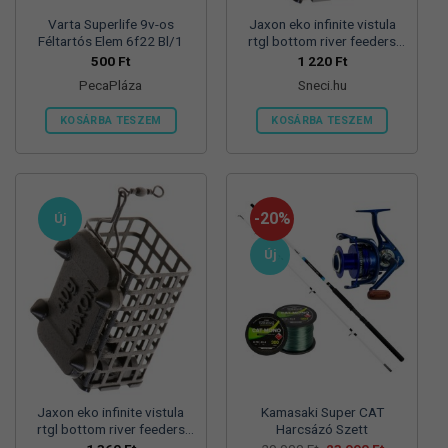
Varta Superlife 9v-os
Jaxon eko infinite vistula
Féltartós Elem 6f22 Bl/1
rtgl bottom river feeders
25/30/57mm 100g
500
Ft
1 220
Ft
folyóvizi feeder kosár
PecaPláza
Sneci.hu
KOSÁRBA TESZEM
KOSÁRBA TESZEM
Ennek
a
terméknek
több
-20%
Új
variációja
van.
Új
A
változatok
a
termékoldalon
választhatók
ki
Jaxon eko infinite vistula
Kamasaki Super CAT
rtgl bottom river feeders
Harcsázó Szett
25/30/57mm 125g