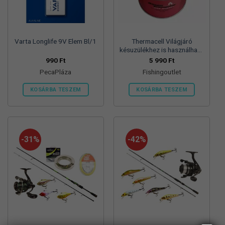
termékoldalon
termékoldalon
választhatók
választhatók
ki
ki
Varta Longlife 9V Elem Bl/1
Thermacell Világjáró
késuzülékhez is használható
450 g propán-bután
990
Ft
5 990
Ft
gázpatron, 7/16 col
PecaPláza
Fishingoutlet
menetes szelep, –
KOSÁRBA TESZEM
KOSÁRBA TESZEM
Ennek
a
terméknek
több
-31%
-42%
variációja
van.
A
változatok
a
termékoldalon
választhatók
ki