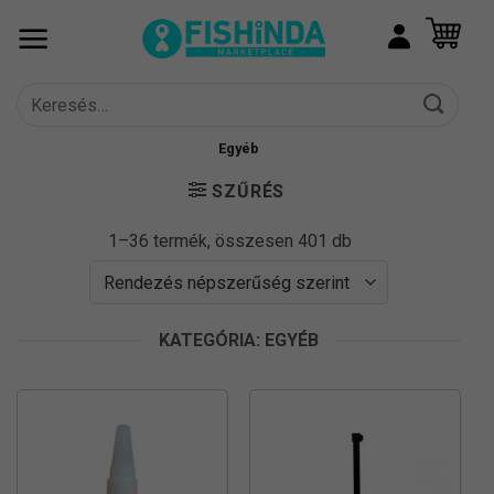
Skip
to
content
Keresés
a
következőre:
Egyéb
SZŰRÉS
Sorted
1–36 termék, összesen 401 db
by
popularity
KATEGÓRIA: EGYÉB