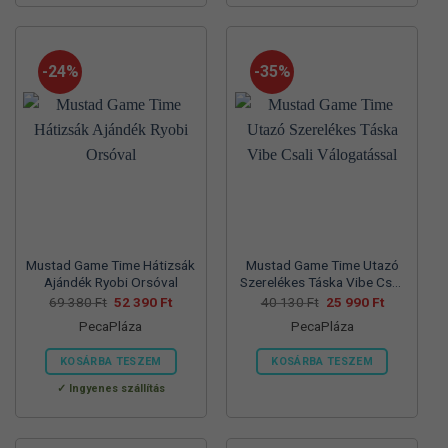
a
a
terméknek
terméknek
több
több
-24%
-35%
variációja
variációja
van.
van.
A
A
változatok
változatok
a
a
termékoldalon
termékoldalon
választhatók
választhatók
ki
ki
Mustad Game Time Hátizsák
Mustad Game Time Utazó
Ajándék Ryobi Orsóval
Szerelékes Táska Vibe Csali
Válogatással
Original
Current
Original
Current
69 380
Ft
52 390
Ft
40 130
Ft
25 990
Ft
price
price
price
price
PecaPláza
PecaPláza
was:
is:
was:
is:
69
52
40
25
380 Ft.
390 Ft.
130 Ft.
990 Ft.
KOSÁRBA TESZEM
KOSÁRBA TESZEM
Ennek
Ennek
Ingyenes szállítás
a
a
terméknek
terméknek
több
több