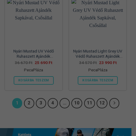
van.
van.
A
A
változatok
változatok
a
a
termékoldalon
termékoldalon
választhatók
választhatók
ki
ki
Nyári Mustad UV Védő
Nyári Mustad Light Grey UV
Ruhaszett Ajándék
Védő Ruhaszett Ajándék
Sapkával, Csősállal
Sapkával, Csősállal
Original
Current
Original
Current
36 670
Ft
25 690
Ft
34 570
Ft
23 990
Ft
price
price
price
price
PecaPláza
PecaPláza
was:
is:
was:
is:
36
25
34
23
670 Ft.
690 Ft.
570 Ft.
990 Ft.
KOSÁRBA TESZEM
KOSÁRBA TESZEM
Ennek
Ennek
a
a
terméknek
terméknek
1
2
3
4
…
10
11
12
több
több
variációja
variációja
van.
van.
A
A
változatok
változatok