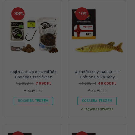
terméknek
több
-38%
-10%
variációja
van.
A
változatok
a
termékoldalon
választhatók
ki
Bojlis Csalizó összeállítás
Ajándékkártya 40000 FT
Chodda Szerelékhez
Grátisz Csuka Baby
Párnával
Original
Current
Original
Current
12 950
Ft
7 990
Ft
44 690
Ft
40 000
Ft
price
price
price
price
PecaPláza
PecaPláza
was:
is:
was:
is:
12
7
44
40
950 Ft.
990 Ft.
690 Ft.
000 Ft.
KOSÁRBA TESZEM
KOSÁRBA TESZEM
Ennek
Ennek
Ingyenes szállítás
a
a
terméknek
terméknek
több
több
variációja
variációja