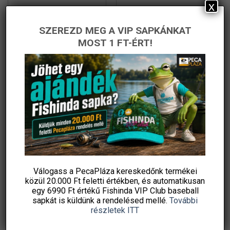
x
Wizard Perch Blade
Wizard Norvion Komplett
Komplett Pergető Szett
Balinos Pergető Szett
SZEREZD MEG A VIP SAPKÁNKAT
Csalikkal
Original
Current
Original
Current
51 830
Ft
35 990
Ft
52 030
Ft
29 990
Ft
price
price
price
price
MOST 1 FT-ÉRT!
PecaPláza
PecaPláza
was:
is:
was:
is:
51
35
52
29
830 Ft.
990 Ft.
030 Ft.
990 Ft.
KOSÁRBA TESZEM
KOSÁRBA TESZEM
Ennek
Ennek
Ingyenes szállítás
a
a
terméknek
terméknek
több
több
variációja
variációja
-34%
-32%
van.
van.
A
A
változatok
változatok
a
a
termékoldalon
termékoldalon
Válogass a PecaPláza kereskedőnk termékei
közül
20.000 Ft feletti
értékben, és automatikusan
választhatók
választhatók
egy 6990 Ft értékű
Fishinda VIP Club baseball
ki
ki
sapkát
is küldünk a rendelésed mellé.
További
részletek ITT
Wizard Arcane Nyári Süllős
Wizard Dravon Komplett