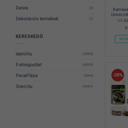
Daiwa
(2)
Kamasak
Univerzál
Dekorációs termékek
(1)
Vödörrel
11 3
és
P
DELPHIN
(14)
KERESKEDŐ
KOS
Denzel
(8)
Dovit
(38)
damil.hu
(23065)
DUDI BAIT
(5)
Fishingoutlet
(65039)
Egyéb
(1)
-38%
PecaPláza
(5644)
Energizer
(2)
Sneci.hu
(25461)
EnergoTeam
(63)
Feedermania
(4)
Fieldmann
(1)
FOX RAGE
(3)