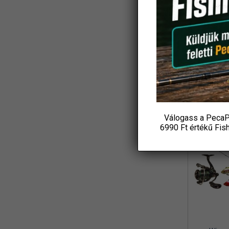
Koós
(3)
Ajándék
L&K
(2)
Csuka
18 4
LBFishing
(4)
P
Led Lenser
(2)
KOS
Loomis and Franklin
(1)
MADCAT
(7)
Válogass a PecaP
Marshal
-31%
(1)
6990 Ft értékű
Fis
MAVER
(1)
Maxell
(1)
MFF
(3)
Mikado
(8)
MIVARDI
(4)