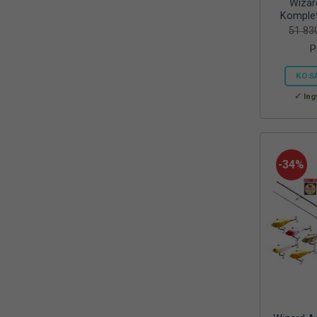
Wizar
Mora
(2)
Komplet
51 8
MTX
(1)
P
Mustad
(9)
KOS
Okuma
(1)
Ing
OREEL
(1)
Outdoor
(3)
-34%
Palisad
(1)
Peca Pláza
(1)
Prologic
(4)
QUANTUM
(1)
Rapala
(6)
Rapture
(2)