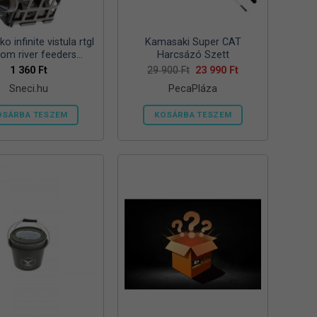
ki
ki
o infinite vistula rtgl
Kamasaki Super CAT
tom river feeders
Harcsázó Szett
57mm 125g folyóvizi
Original
Current
1 360
Ft
29 900
Ft
23 990
Ft
price
price
feeder kosár
Sneci.hu
PecaPláza
was:
is:
29
23
900 Ft.
990 Ft.
OSÁRBA TESZEM
KOSÁRBA TESZEM
Ennek
a
terméknek
több
variációja
van.
A
változatok
a
termékoldalon
választhatók
ki