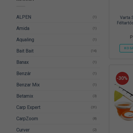
ALPEN
(1)
Varta 
Féltartó
Amida
(1)
P
Aqualing
(1)
KOS
Bait Bait
(14)
Banax
(1)
Benzár
(1)
-30%
Benzar Mix
(1)
Betamix
(3)
Carp Expert
(31)
CarpZoom
(8)
Curver
(2)