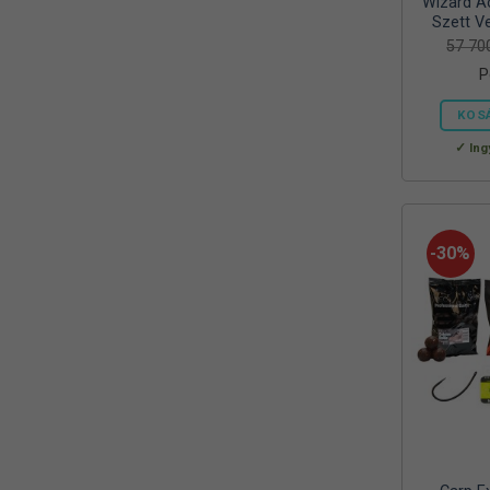
Wizard Ac
Reiva
Szett Ve
(1)
57 7
RELAX
(1)
P
RIDGEMONKEY
(4)
KOS
SAL
Ing
(2)
SEDO
(2)
SILSTAR
(3)
-30%
Silverline
(2)
SKROSS
(1)
SMA
(1)
SODASTREAM
(1)
Sonik
(1)
Szász
(2)