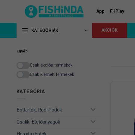
Skip
to
App
FHPlay
content
AKCIÓK
KATEGÓRIÁK
Egyéb
Csak akciós termékek
Csak kiemelt termékek
KATEGÓRIA
Bottartók, Rod-Podok
Csalik, Etetőanyagok
Horgászbotok