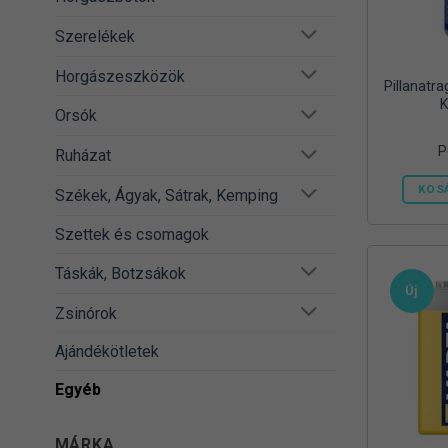
Szerelékek
Horgászeszközök
Pillanatr
K
Orsók
P
Ruházat
KOS
Székek, Ágyak, Sátrak, Kemping
Szettek és csomagok
Táskák, Botzsákok
Új
Zsinórok
Ajándékötletek
Egyéb
MÁRKA