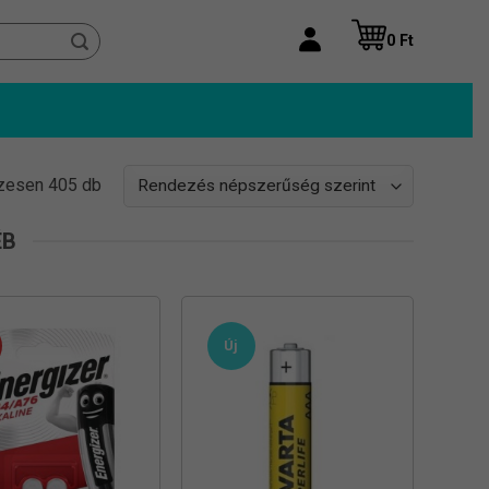
0
Ft
Sorted
zesen 405 db
by
popularity
ÉB
Új