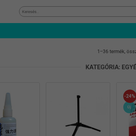
Keresés
a
következőre:
1–36 termék, öss
KATEGÓRIA: EGY
-24%
Új