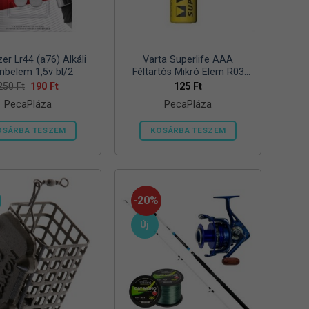
zer Lr44 (a76) Alkáli
Varta Superlife AAA
belem 1,5v bl/2
Féltartós Mikró Elem R03
Bl/4
Original
Current
250
Ft
190
Ft
125
Ft
price
price
PecaPláza
PecaPláza
was:
is:
250 Ft.
190 Ft.
OSÁRBA TESZEM
KOSÁRBA TESZEM
Ennek
Ennek
a
a
terméknek
terméknek
több
több
-20%
variációja
variációja
Új
van.
van.
A
A
változatok
változatok
a
a
termékoldalon
termékoldalon
választhatók
választhatók