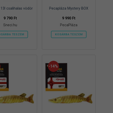
13l csalihalas vödör
Pecapláza Mystery BOX
9 790
Ft
9 990
Ft
Sneci.hu
PecaPláza
OSÁRBA TESZEM
KOSÁRBA TESZEM
Ennek
a
terméknek
több
variációja
-14%
van.
A
változatok
a
termékoldalon
választhatók
ki