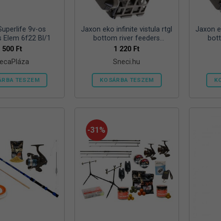
ki
Superlife 9v-os
Jaxon eko infinite vistula rtgl
Jaxon ek
s Elem 6f22 Bl/1
bottom river feeders
bot
25/30/57mm 100g folyóvizi
25/30/
500
Ft
1 220
Ft
feeder kosár
ecaPláza
Sneci.hu
ÁRBA TESZEM
KOSÁRBA TESZEM
K
Ennek
a
terméknek
több
-31%
variációja
van.
A
változatok
a
termékoldalon
választhatók
ki