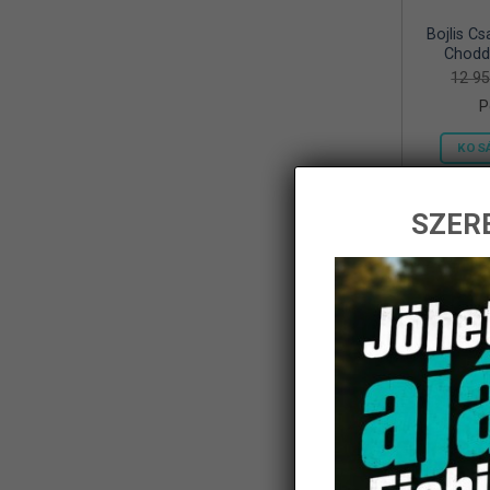
Bojlis Cs
Frenetic
(8)
Chodd
12 9
Gamakatsu
(1)
P
Geoff Anderson
(5)
KOS
Haldoradó
(1)
HOME
(5)
SZERE
iBite
(2)
-14%
JAXON
(11)
K-Karp
(8)
Kamasaki
(6)
KARCHER
(1)
KOLPO
(1)