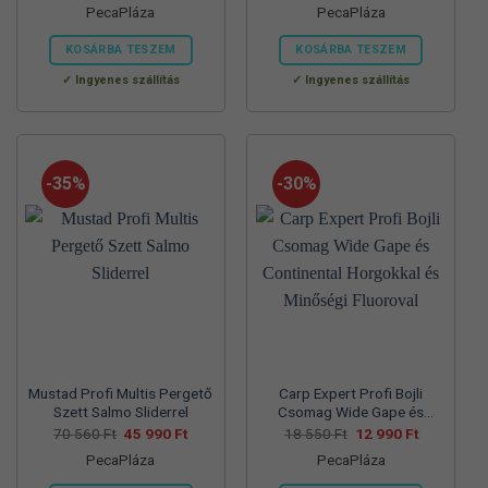
PecaPláza
PecaPláza
was:
is:
was:
is:
57
37
57
39
700 Ft.
990 Ft.
830 Ft.
990 Ft.
KOSÁRBA TESZEM
KOSÁRBA TESZEM
Ennek
Ennek
Ingyenes szállítás
Ingyenes szállítás
a
a
terméknek
terméknek
több
több
variációja
variációja
-35%
-30%
van.
van.
A
A
változatok
változatok
a
a
termékoldalon
termékoldalon
választhatók
választhatók
ki
ki
Mustad Profi Multis Pergető
Carp Expert Profi Bojli
Szett Salmo Sliderrel
Csomag Wide Gape és
Continental Horgokkal és
Original
Current
Original
Current
70 560
Ft
45 990
Ft
18 550
Ft
12 990
Ft
price
price
price
price
Minőségi Fluoroval
PecaPláza
PecaPláza
was:
is:
was:
is:
70
45
18
12