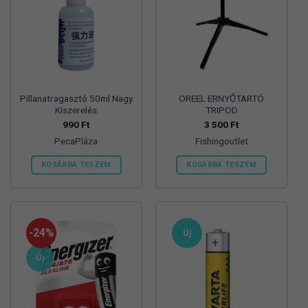
Pillanatragasztó 50ml Nagy
OREEL ERNYŐTARTÓ
Kiszerelés
TRIPOD
990
Ft
3 500
Ft
PecaPláza
Fishingoutlet
KOSÁRBA TESZEM
KOSÁRBA TESZEM
Ennek
a
terméknek
több
-24%
Új
variációja
van.
Új
A
változatok
a