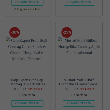
560 Ft.
990 Ft.
550 Ft.
990 Ft.
KOSÁRBA TESZEM
KOSÁRBA TESZEM
Ennek
Ennek
Ingyenes szállítás
a
a
terméknek
terméknek
több
több
variációja
variációja
-30%
-25%
van.
van.
A
A
változatok
változatok
a
a
termékoldalon
termékoldalon
választhatók
választhatók
ki
ki
Carp Expert Profi Bojli
Mustad Profi Süllőző
Csomag Curve Shank és
Horogelőke Csomag Japán
Chodda Horgokkal és
Fluorocarbonnal
Original
Current
Original
Current
18 550
Ft
12 990
Ft
15 330
Ft
11 490
Ft
price
price
price
price
Minőségi Fluoroval
PecaPláza
PecaPláza
was:
is:
was:
is:
18
12
15
11
550 Ft.
990 Ft.
330 Ft.
490 Ft.
KOSÁRBA TESZEM
KOSÁRBA TESZEM
Ennek
Ennek