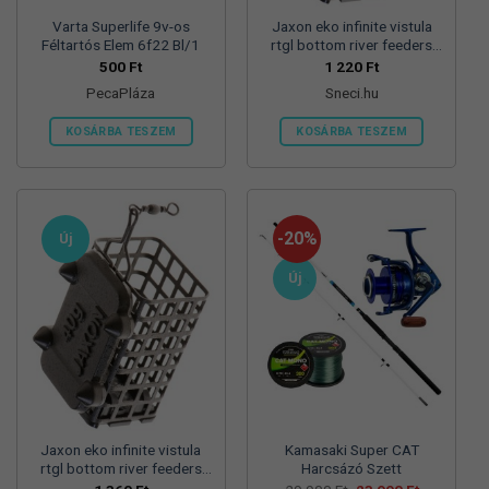
Varta Superlife 9v-os
Jaxon eko infinite vistula
Féltartós Elem 6f22 Bl/1
rtgl bottom river feeders
25/30/57mm 100g
500
Ft
1 220
Ft
folyóvizi feeder kosár
PecaPláza
Sneci.hu
KOSÁRBA TESZEM
KOSÁRBA TESZEM
Ennek
a
terméknek
több
-20%
Új
variációja
van.
Új
A
változatok
a
termékoldalon
választhatók
ki
Jaxon eko infinite vistula
Kamasaki Super CAT
rtgl bottom river feeders
Harcsázó Szett
25/30/57mm 125g