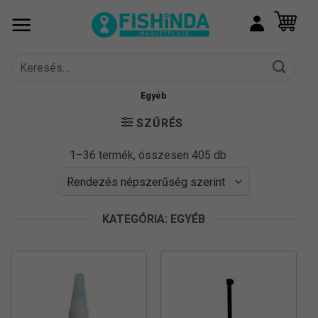
Skip
to
content
Keresés
a
következőre:
Egyéb
SZŰRÉS
Sorted
1–36 termék, összesen 405 db
by
popularity
KATEGÓRIA: EGYÉB