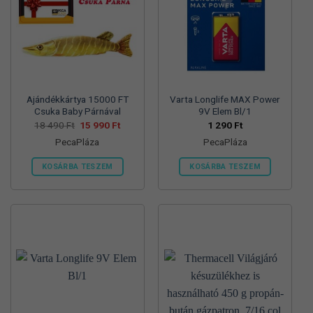
változatok
változatok
a
a
termékoldalon
termékoldalon
választhatók
választhatók
ki
ki
Ajándékkártya 15000 FT
Varta Longlife MAX Power
Csuka Baby Párnával
9V Elem Bl/1
Original
Current
18 490
Ft
15 990
Ft
1 290
Ft
price
price
PecaPláza
PecaPláza
was:
is:
18
15
490 Ft.
990 Ft.
KOSÁRBA TESZEM
KOSÁRBA TESZEM
Ennek
Ennek
a
a
terméknek
terméknek
több
több
variációja
variációja
van.
van.
A
A
változatok
változatok
a
a