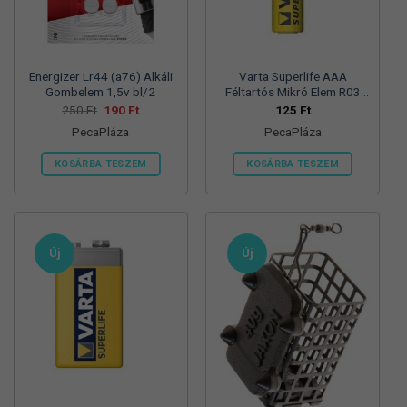
termékoldalon
választhatók
ki
Energizer Lr44 (a76) Alkáli
Varta Superlife AAA
Gombelem 1,5v bl/2
Féltartós Mikró Elem R03
Bl/4
Original
Current
250
Ft
190
Ft
125
Ft
price
price
PecaPláza
PecaPláza
was:
is:
250 Ft.
190 Ft.
KOSÁRBA TESZEM
KOSÁRBA TESZEM
Ennek
Ennek
a
a
terméknek
terméknek
több
több
Új
Új
variációja
variációja
van.
van.
A
A
változatok
változatok
a
a
termékoldalon
termékoldalon
választhatók
választhatók
ki
ki