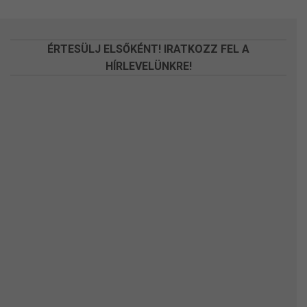
a
a
termékoldalon
termékoldalon
választhatók
választhatók
ÉRTESÜLJ ELSŐKÉNT! IRATKOZZ FEL A
ki
ki
HÍRLEVELÜNKRE!