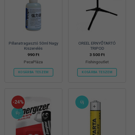
Pillanatragasztó 50ml Nagy
OREEL ERNYŐTARTÓ
Kiszerelés
TRIPOD
990
Ft
3 500
Ft
PecaPláza
Fishingoutlet
KOSÁRBA TESZEM
KOSÁRBA TESZEM
Ennek
a
terméknek
több
-24%
Új
variációja
van.
Új
A
változatok
a