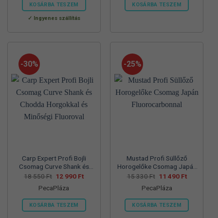
560 Ft.
990 Ft.
550 Ft.
990 Ft.
KOSÁRBA TESZEM
KOSÁRBA TESZEM
Ennek
Ennek
Ingyenes szállítás
a
a
terméknek
terméknek
több
több
variációja
variációja
-30%
-25%
van.
van.
A
A
változatok
változatok
a
a
termékoldalon
termékoldalon
választhatók
választhatók
ki
ki
Carp Expert Profi Bojli
Mustad Profi Süllőző
Csomag Curve Shank és
Horogelőke Csomag Japán
Chodda Horgokkal és
Fluorocarbonnal
Original
Current
Original
Current
18 550
Ft
12 990
Ft
15 330
Ft
11 490
Ft
price
price
price
price
Minőségi Fluoroval
PecaPláza
PecaPláza
was:
is:
was:
is:
18
12
15
11
550 Ft.
990 Ft.
330 Ft.
490 Ft.
KOSÁRBA TESZEM
KOSÁRBA TESZEM
Ennek
Ennek