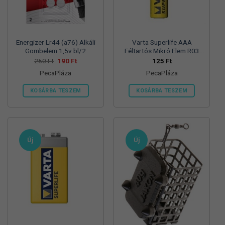
termékoldalon
választhatók
ki
Energizer Lr44 (a76) Alkáli
Varta Superlife AAA
Gombelem 1,5v bl/2
Féltartós Mikró Elem R03
Bl/4
Original
Current
250
Ft
190
Ft
125
Ft
price
price
PecaPláza
PecaPláza
was:
is:
250 Ft.
190 Ft.
KOSÁRBA TESZEM
KOSÁRBA TESZEM
Ennek
Ennek
a
a
terméknek
terméknek
több
több
Új
Új
variációja
variációja
van.
van.
A
A
változatok
változatok
a
a
termékoldalon
termékoldalon
választhatók
választhatók
ki
ki