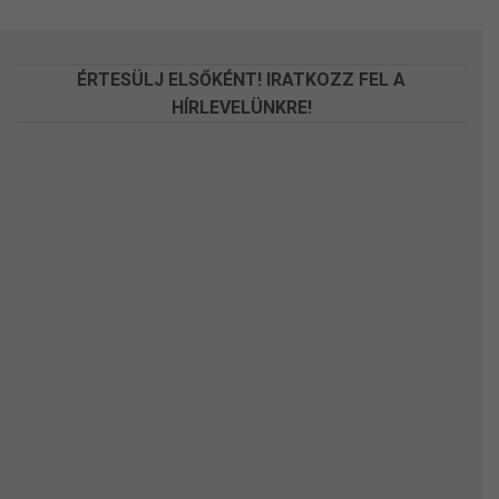
a
a
termékoldalon
termékoldalon
választhatók
választhatók
ÉRTESÜLJ ELSŐKÉNT! IRATKOZZ FEL A
ki
ki
HÍRLEVELÜNKRE!