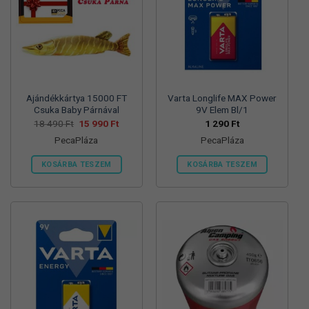
változatok
változatok
a
a
termékoldalon
termékoldalon
választhatók
választhatók
ki
ki
Ajándékkártya 15000 FT
Varta Longlife MAX Power
Csuka Baby Párnával
9V Elem Bl/1
Original
Current
18 490
Ft
15 990
Ft
1 290
Ft
price
price
PecaPláza
PecaPláza
was:
is:
18
15
490 Ft.
990 Ft.
KOSÁRBA TESZEM
KOSÁRBA TESZEM
Ennek
Ennek
a
a
terméknek
terméknek
több
több
variációja
variációja
van.
van.
A
A
változatok
változatok
a
a