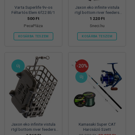
Varta Superlife 9v-os
Jaxon eko infinite vistula
Féltartós Elem 6f22 Bl/1
rtgl bottom river feeders
25/30/57mm 100g
500
Ft
1 220
Ft
folyóvizi feeder kosár
PecaPláza
Sneci.hu
KOSÁRBA TESZEM
KOSÁRBA TESZEM
Ennek
a
terméknek
több
-20%
Új
variációja
van.
Új
A
változatok
a
termékoldalon
választhatók
ki
Jaxon eko infinite vistula
Kamasaki Super CAT
rtgl bottom river feeders
Harcsázó Szett
25/30/57mm 125g