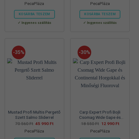
PecaPláza
PecaPláza
was:
is:
was:
is:
57
37
57
39
700 Ft.
990 Ft.
830 Ft.
990 Ft.
KOSÁRBA TESZEM
KOSÁRBA TESZEM
Ennek
Ennek
Ingyenes szállítás
Ingyenes szállítás
a
a
terméknek
terméknek
több
több
variációja
variációja
-35%
-30%
van.
van.
A
A
változatok
változatok
a
a
termékoldalon
termékoldalon
választhatók
választhatók
ki
ki
Mustad Profi Multis Pergető
Carp Expert Profi Bojli
Szett Salmo Sliderrel
Csomag Wide Gape és
Continental Horgokkal és
Original
Current
Original
Current
70 560
Ft
45 990
Ft
18 550
Ft
12 990
Ft
price
price
price
price
Minőségi Fluoroval
PecaPláza
PecaPláza
was:
is:
was:
is:
70
45
18
12