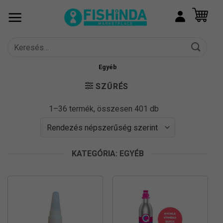
Skip
to
content
Keresés
a
következőre:
Egyéb
SZŰRÉS
Sorted
1–36 termék, összesen 401 db
by
popularity
KATEGÓRIA: EGYÉB