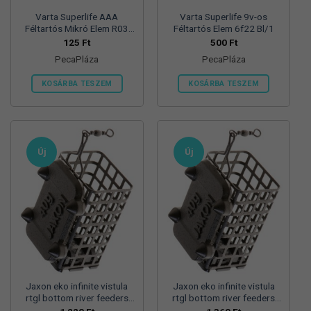
Varta Superlife AAA
Varta Superlife 9v-os
Féltartós Mikró Elem R03
Féltartós Elem 6f22 Bl/1
Bl/4
125
Ft
500
Ft
PecaPláza
PecaPláza
KOSÁRBA TESZEM
KOSÁRBA TESZEM
Ennek
Ennek
a
a
terméknek
terméknek
több
több
Új
Új
variációja
variációja
van.
van.
A
A
változatok
változatok
a
a
termékoldalon
termékoldalon
választhatók
választhatók
ki
ki
Jaxon eko infinite vistula
Jaxon eko infinite vistula
rtgl bottom river feeders
rtgl bottom river feeders
25/30/57mm 100g
25/30/57mm 125g