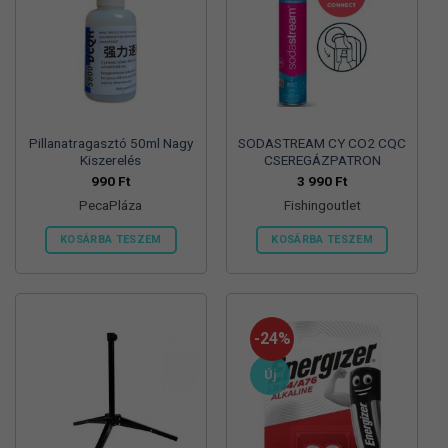
Pillanatragasztó 50ml Nagy
SODASTREAM CY CO2 CQC
Kiszerelés
CSEREGÁZPATRON
990
Ft
3 990
Ft
PecaPláza
Fishingoutlet
KOSÁRBA TESZEM
KOSÁRBA TESZEM
Ennek
a
terméknek
több
-24%
variációja
van.
Új
A
változatok
a