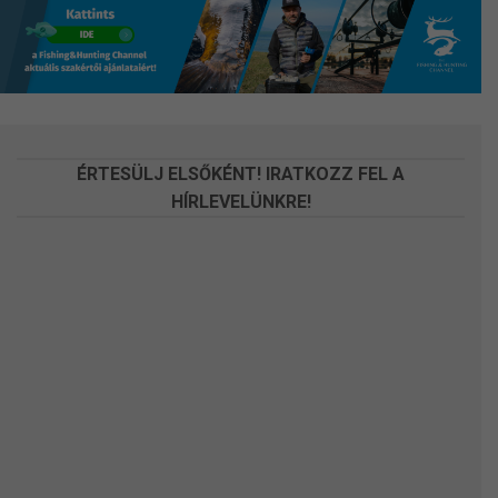
változatok
változatok
a
a
termékoldalon
termékoldalon
választhatók
választhatók
ki
ki
ÉRTESÜLJ ELSŐKÉNT! IRATKOZZ FEL A
HÍRLEVELÜNKRE!