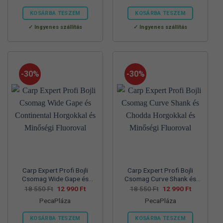
57
39
70
45
830 Ft.
990 Ft.
560 Ft.
990 Ft.
KOSÁRBA TESZEM
KOSÁRBA TESZEM
Ennek
Ennek
Ingyenes szállítás
Ingyenes szállítás
a
a
terméknek
terméknek
több
több
variációja
variációja
-30%
-30%
van.
van.
A
A
változatok
változatok
a
a
termékoldalon
termékoldalon
választhatók
választhatók
ki
ki
Carp Expert Profi Bojli
Carp Expert Profi Bojli
Csomag Wide Gape és
Csomag Curve Shank és
Continental Horgokkal és
Chodda Horgokkal és
Original
Current
Original
Current
18 550
Ft
12 990
Ft
18 550
Ft
12 990
Ft
price
price
price
price
Minőségi Fluoroval
Minőségi Fluoroval
PecaPláza
PecaPláza
was:
is:
was:
is:
18
12
18
12
550 Ft.
990 Ft.
550 Ft.
990 Ft.
KOSÁRBA TESZEM
KOSÁRBA TESZEM