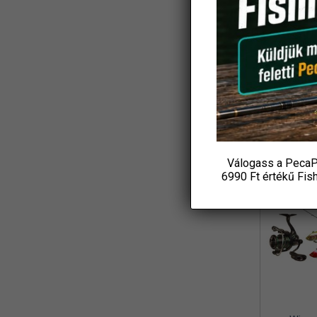
Koós
(3)
Ajándék
L&K
(2)
Csuka
18 4
LBFishing
(3)
P
Led Lenser
(2)
KOS
Loomis and Franklin
(1)
MADCAT
(7)
Válogass a PecaP
Marshal
-31%
(1)
6990 Ft értékű
Fis
MAVER
(1)
Maxell
(1)
MFF
(3)
Mikado
(8)
MIVARDI
(4)