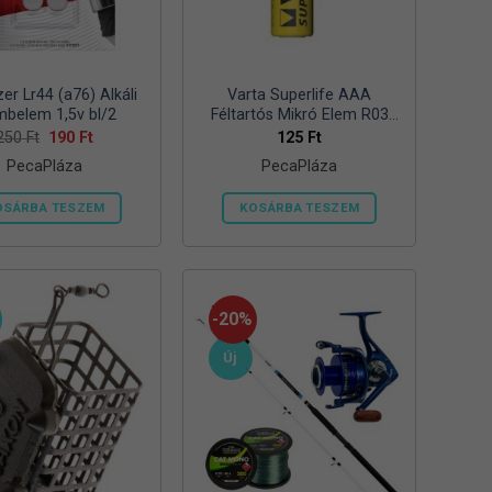
zer Lr44 (a76) Alkáli
Varta Superlife AAA
belem 1,5v bl/2
Féltartós Mikró Elem R03
Bl/4
Original
Current
250
Ft
190
Ft
125
Ft
price
price
PecaPláza
PecaPláza
was:
is:
250 Ft.
190 Ft.
OSÁRBA TESZEM
KOSÁRBA TESZEM
Ennek
Ennek
a
a
terméknek
terméknek
több
több
-20%
variációja
variációja
Új
van.
van.
A
A
változatok
változatok
a
a
termékoldalon
termékoldalon
választhatók
választhatók