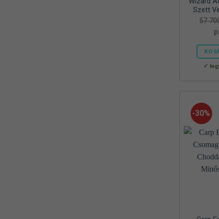
Wizard Ac
Reiva
Szett Ve
(1)
57 7
RELAX
(1)
P
RIDGEMONKEY
(4)
KOS
SAL
Ing
(2)
SEDO
(2)
SILSTAR
(3)
-30%
Silverline
(2)
SKROSS
(1)
SMA
(1)
SODASTREAM
(1)
Sonik
(1)
Szász
(2)