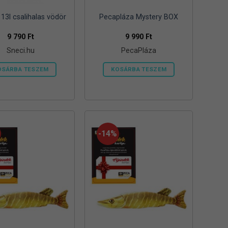
13l csalihalas vödör
Pecapláza Mystery BOX
9 790
Ft
9 990
Ft
Sneci.hu
PecaPláza
OSÁRBA TESZEM
KOSÁRBA TESZEM
Ennek
a
terméknek
több
variációja
-14%
van.
A
változatok
a
termékoldalon
választhatók
ki