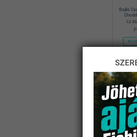
Bojlis Cs
Frenetic
(8)
Chodd
12 9
Gamakatsu
(1)
P
Geoff Anderson
(5)
KOS
Haldoradó
(1)
HOME
(5)
SZERE
iBite
(2)
-14%
JAXON
(11)
K-Karp
(8)
Kamasaki
(6)
KARCHER
(1)
KOLPO
(1)