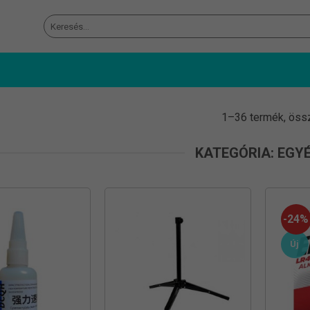
Keresés
a
következőre:
1–36 termék, öss
KATEGÓRIA: EGY
-24%
Új