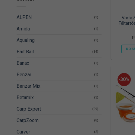
ALPEN
(1)
Varta 
Féltartó
Amida
(1)
P
Aqualing
(1)
KOS
Bait Bait
(14)
Banax
(1)
Benzár
(1)
-30%
Benzar Mix
(1)
Betamix
(3)
Carp Expert
(29)
CarpZoom
(8)
Curver
(2)