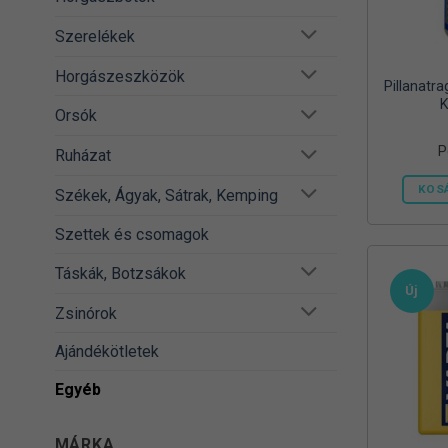
Szerelékek
Horgászeszközök
Pillanatr
K
Orsók
P
Ruházat
KOS
Székek, Ágyak, Sátrak, Kemping
Szettek és csomagok
Táskák, Botzsákok
Új
Zsinórok
Ajándékötletek
Egyéb
MÁRKA