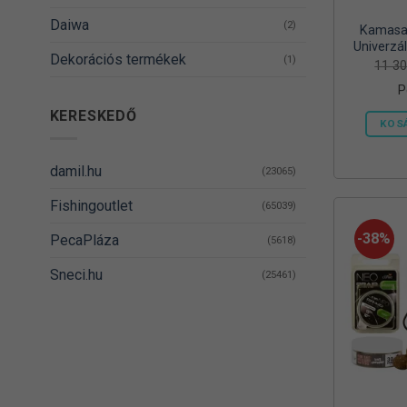
Daiwa
(2)
Kamasak
Univerzál
Dekorációs termékek
(1)
Vödörrel
11 3
és
P
DELPHIN
(14)
KERESKEDŐ
KOS
Denzel
(8)
Dovit
(38)
damil.hu
(23065)
DUDI BAIT
(5)
Fishingoutlet
(65039)
Egyéb
(1)
-38%
PecaPláza
(5618)
Energizer
(2)
Sneci.hu
(25461)
EnergoTeam
(62)
Feedermania
(4)
Fieldmann
(1)
FOX RAGE
(3)