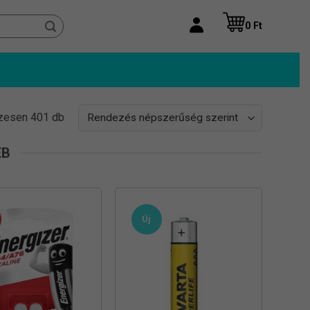
0
Ft
Sorted
zesen 401 db
by
popularity
ÉB
Új