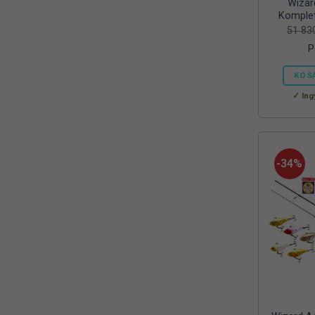
Wizar
Mora
(2)
Komplet
51 8
MTX
(1)
P
Mustad
(9)
KOS
Okuma
(1)
Ing
OREEL
(1)
Outdoor
(3)
-34%
Palisad
(1)
Peca Pláza
(1)
Prologic
(4)
QUANTUM
(1)
Rapala
(6)
Rapture
(2)