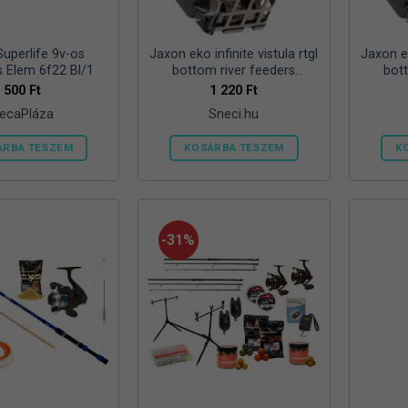
ki
Superlife 9v-os
Jaxon eko infinite vistula rtgl
Jaxon ek
s Elem 6f22 Bl/1
bottom river feeders
bot
25/30/57mm 100g folyóvizi
25/30/
500
Ft
1 220
Ft
feeder kosár
ecaPláza
Sneci.hu
ÁRBA TESZEM
KOSÁRBA TESZEM
K
Ennek
a
terméknek
több
-31%
variációja
van.
A
változatok
a
termékoldalon
választhatók
ki