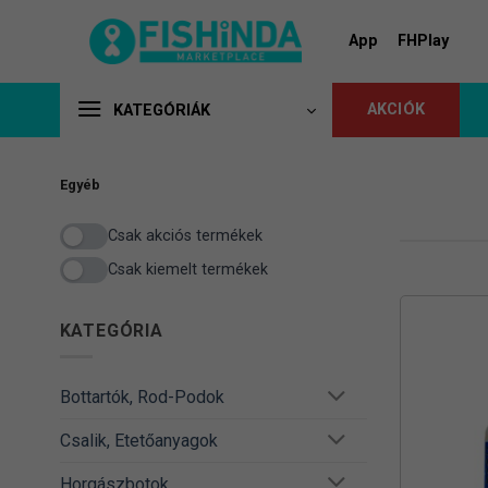
Skip
to
App
FHPlay
content
AKCIÓK
KATEGÓRIÁK
Egyéb
Csak akciós termékek
Csak kiemelt termékek
KATEGÓRIA
Bottartók, Rod-Podok
Csalik, Etetőanyagok
Horgászbotok