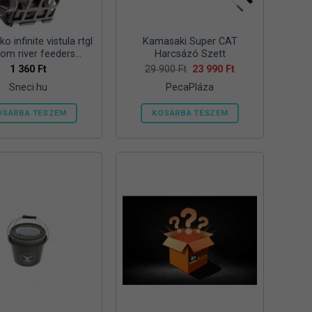
ki
ki
o infinite vistula rtgl
Kamasaki Super CAT
tom river feeders
Harcsázó Szett
57mm 125g folyóvizi
Original
Current
1 360
Ft
29 900
Ft
23 990
Ft
price
price
feeder kosár
Sneci.hu
PecaPláza
was:
is:
29
23
900 Ft.
990 Ft.
OSÁRBA TESZEM
KOSÁRBA TESZEM
Ennek
a
terméknek
több
variációja
van.
A
változatok
a
termékoldalon
választhatók
ki