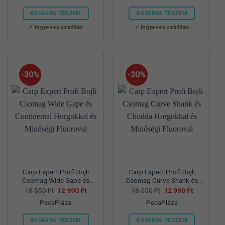
57
39
70
45
830 Ft.
990 Ft.
560 Ft.
990 Ft.
KOSÁRBA TESZEM
KOSÁRBA TESZEM
Ennek
Ennek
Ingyenes szállítás
Ingyenes szállítás
a
a
terméknek
terméknek
több
több
variációja
variációja
-30%
-30%
van.
van.
A
A
változatok
változatok
a
a
termékoldalon
termékoldalon
választhatók
választhatók
ki
ki
Carp Expert Profi Bojli
Carp Expert Profi Bojli
Csomag Wide Gape és
Csomag Curve Shank és
Continental Horgokkal és
Chodda Horgokkal és
Original
Current
Original
Current
18 550
Ft
12 990
Ft
18 550
Ft
12 990
Ft
price
price
price
price
Minőségi Fluoroval
Minőségi Fluoroval
PecaPláza
PecaPláza
was:
is:
was:
is:
18
12
18
12
550 Ft.
990 Ft.
550 Ft.
990 Ft.
KOSÁRBA TESZEM
KOSÁRBA TESZEM