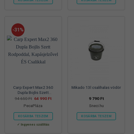
KOSÁRBA TESZEM
KOSÁRBA TESZEM
Ennek
Ennek
a
a
terméknek
terméknek
több
több
-31%
variációja
variációja
van.
van.
A
A
változatok
változatok
a
a
termékoldalon
termékoldalon
választhatók
választhatók
ki
ki
Carp Expert Max2 360
Mikado 13l csalihalas vödör
Dupla Bojlis Szett
Rodpoddal, Kapásjelzővel
Original
Current
94 650
Ft
64 990
Ft
9 790
Ft
price
price
ÉS Csalikkal
PecaPláza
Sneci.hu
was:
is:
94
64
650 Ft.
990 Ft.
KOSÁRBA TESZEM
KOSÁRBA TESZEM
Ennek
Ingyenes szállítás
a