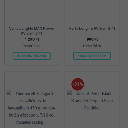
termékoldalon
termékoldalon
választhatók
választhatók
ki
ki
Varta Longlife MAX Power
Varta Longlife 9V Elem Bl/1
9V Elem Bl/1
1 290
Ft
990
Ft
PecaPláza
PecaPláza
KOSÁRBA TESZEM
KOSÁRBA TESZEM
Ennek
Ennek
a
a
terméknek
terméknek
több
több
-31%
variációja
variációja
van.
van.
A
A
változatok
változatok
a
a
termékoldalon
termékoldalon
választhatók
választhatók