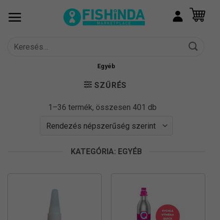
Skip
to
content
Keresés
a
következőre:
Egyéb
SZŰRÉS
Sorted
1–36 termék, összesen 401 db
by
popularity
KATEGÓRIA: EGYÉB