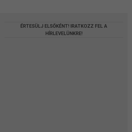
változatok
változatok
a
a
termékoldalon
termékoldalon
választhatók
választhatók
ÉRTESÜLJ ELSŐKÉNT! IRATKOZZ FEL A
ki
ki
HÍRLEVELÜNKRE!