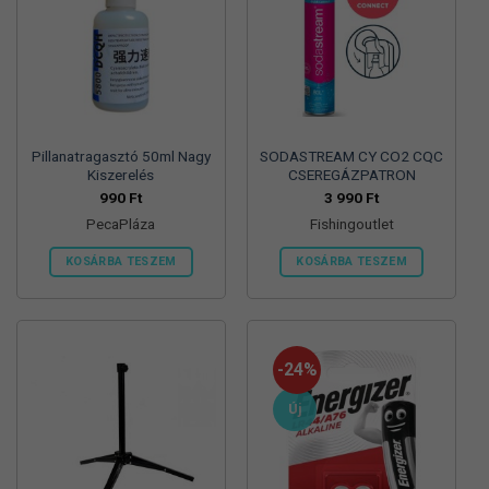
Pillanatragasztó 50ml Nagy
SODASTREAM CY CO2 CQC
Kiszerelés
CSEREGÁZPATRON
990
Ft
3 990
Ft
PecaPláza
Fishingoutlet
KOSÁRBA TESZEM
KOSÁRBA TESZEM
Ennek
a
terméknek
több
-24%
variációja
van.
Új
A
változatok
a