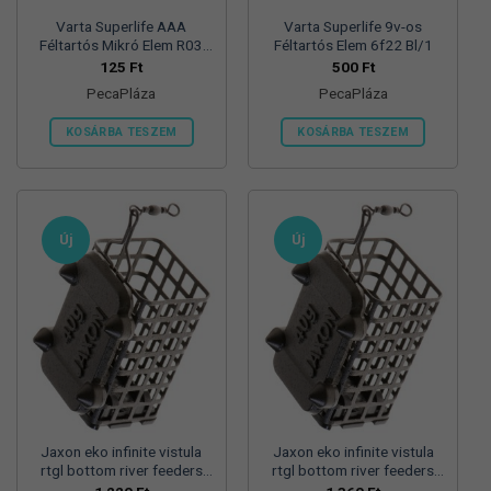
Varta Superlife AAA
Varta Superlife 9v-os
Féltartós Mikró Elem R03
Féltartós Elem 6f22 Bl/1
Bl/4
125
Ft
500
Ft
PecaPláza
PecaPláza
KOSÁRBA TESZEM
KOSÁRBA TESZEM
Ennek
Ennek
a
a
terméknek
terméknek
több
több
Új
Új
variációja
variációja
van.
van.
A
A
változatok
változatok
a
a
termékoldalon
termékoldalon
választhatók
választhatók
ki
ki
Jaxon eko infinite vistula
Jaxon eko infinite vistula
rtgl bottom river feeders
rtgl bottom river feeders
25/30/57mm 100g
25/30/57mm 125g