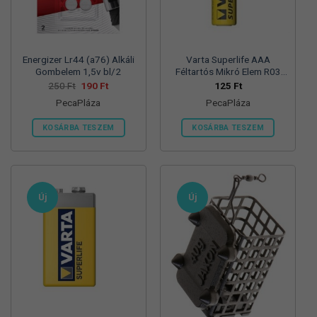
termékoldalon
választhatók
ki
Energizer Lr44 (a76) Alkáli
Varta Superlife AAA
Gombelem 1,5v bl/2
Féltartós Mikró Elem R03
Bl/4
Original
Current
250
Ft
190
Ft
125
Ft
price
price
PecaPláza
PecaPláza
was:
is:
250 Ft.
190 Ft.
KOSÁRBA TESZEM
KOSÁRBA TESZEM
Ennek
Ennek
a
a
terméknek
terméknek
több
több
Új
Új
variációja
variációja
van.
van.
A
A
változatok
változatok
a
a
termékoldalon
termékoldalon
választhatók
választhatók
ki
ki