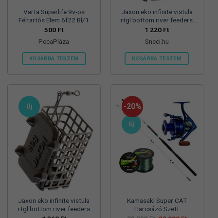
Varta Superlife 9v-os
Jaxon eko infinite vistula
Féltartós Elem 6f22 Bl/1
rtgl bottom river feeders
25/30/57mm 100g
500
Ft
1 220
Ft
folyóvizi feeder kosár
PecaPláza
Sneci.hu
KOSÁRBA TESZEM
KOSÁRBA TESZEM
Ennek
a
terméknek
több
-20%
Új
variációja
van.
Új
A
változatok
a
termékoldalon
választhatók
ki
Jaxon eko infinite vistula
Kamasaki Super CAT
rtgl bottom river feeders
Harcsázó Szett
25/30/57mm 125g