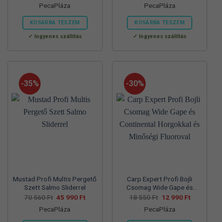
PecaPláza
PecaPláza
was:
is:
was:
is:
57
37
57
39
700 Ft.
990 Ft.
830 Ft.
990 Ft.
KOSÁRBA TESZEM
KOSÁRBA TESZEM
Ennek
Ennek
Ingyenes szállítás
Ingyenes szállítás
a
a
terméknek
terméknek
több
több
variációja
variációja
-35%
-30%
van.
van.
A
A
változatok
változatok
a
a
termékoldalon
termékoldalon
választhatók
választhatók
ki
ki
Mustad Profi Multis Pergető
Carp Expert Profi Bojli
Szett Salmo Sliderrel
Csomag Wide Gape és
Continental Horgokkal és
Original
Current
Original
Current
70 560
Ft
45 990
Ft
18 550
Ft
12 990
Ft
price
price
price
price
Minőségi Fluoroval
PecaPláza
PecaPláza
was:
is:
was:
is:
70
45
18
12