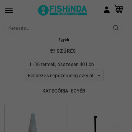
Skip
to
content
Keresés
a
következőre:
Egyéb
SZŰRÉS
Sorted
1–36 termék, összesen 401 db
by
popularity
KATEGÓRIA: EGYÉB