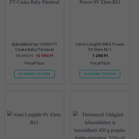
változatok
változatok
a
a
termékoldalon
termékoldalon
választhatók
választhatók
ki
ki
Ajándékkártya 15000 FT
Varta Longlife MAX Power
Csuka Baby Párnával
9V Elem Bl/1
Original
Current
18 490
Ft
15 990
Ft
1 290
Ft
price
price
PecaPláza
PecaPláza
was:
is:
18
15
490 Ft.
990 Ft.
KOSÁRBA TESZEM
KOSÁRBA TESZEM
Ennek
Ennek
a
a
terméknek
terméknek
több
több
variációja
variációja
van.
van.
A
A
változatok
változatok
a
a