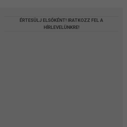
a
a
termékoldalon
termékoldalon
választhatók
választhatók
ÉRTESÜLJ ELSŐKÉNT! IRATKOZZ FEL A
ki
ki
HÍRLEVELÜNKRE!