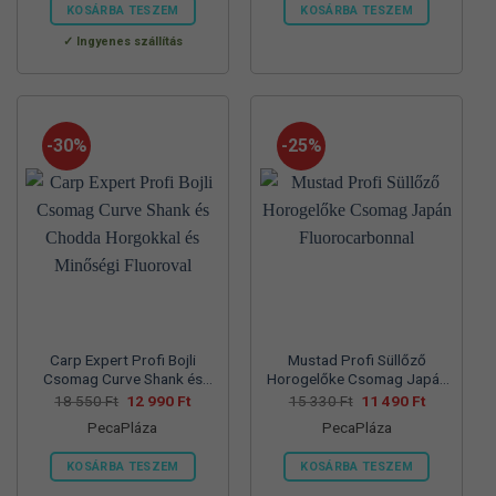
560 Ft.
990 Ft.
550 Ft.
990 Ft.
KOSÁRBA TESZEM
KOSÁRBA TESZEM
Ennek
Ennek
Ingyenes szállítás
a
a
terméknek
terméknek
több
több
variációja
variációja
-30%
-25%
van.
van.
A
A
változatok
változatok
a
a
termékoldalon
termékoldalon
választhatók
választhatók
ki
ki
Carp Expert Profi Bojli
Mustad Profi Süllőző
Csomag Curve Shank és
Horogelőke Csomag Japán
Chodda Horgokkal és
Fluorocarbonnal
Original
Current
Original
Current
18 550
Ft
12 990
Ft
15 330
Ft
11 490
Ft
price
price
price
price
Minőségi Fluoroval
PecaPláza
PecaPláza
was:
is:
was:
is:
18
12
15
11
550 Ft.
990 Ft.
330 Ft.
490 Ft.
KOSÁRBA TESZEM
KOSÁRBA TESZEM
Ennek
Ennek