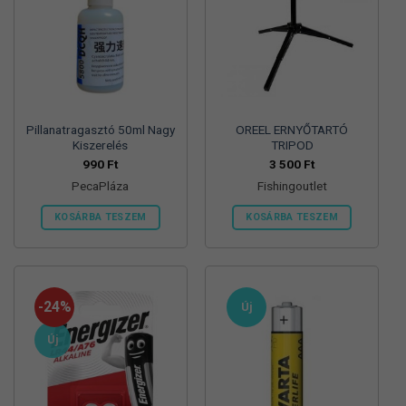
Pillanatragasztó 50ml Nagy
OREEL ERNYŐTARTÓ
Kiszerelés
TRIPOD
990
Ft
3 500
Ft
PecaPláza
Fishingoutlet
KOSÁRBA TESZEM
KOSÁRBA TESZEM
Ennek
a
terméknek
több
-24%
Új
variációja
van.
Új
A
változatok
a