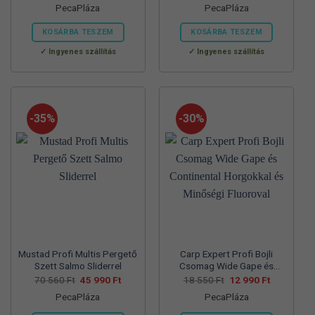
PecaPláza
PecaPláza
was:
is:
was:
is:
57
37
57
39
700 Ft.
990 Ft.
830 Ft.
990 Ft.
KOSÁRBA TESZEM
KOSÁRBA TESZEM
Ennek
Ennek
Ingyenes szállítás
Ingyenes szállítás
a
a
terméknek
terméknek
több
több
variációja
variációja
-35%
-30%
van.
van.
A
A
változatok
változatok
a
a
termékoldalon
termékoldalon
választhatók
választhatók
ki
ki
Mustad Profi Multis Pergető
Carp Expert Profi Bojli
Szett Salmo Sliderrel
Csomag Wide Gape és
Continental Horgokkal és
Original
Current
Original
Current
70 560
Ft
45 990
Ft
18 550
Ft
12 990
Ft
price
price
price
price
Minőségi Fluoroval
PecaPláza
PecaPláza
was:
is:
was:
is:
70
45
18
12