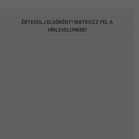
a
a
termékoldalon
termékoldalon
választhatók
választhatók
ÉRTESÜLJ ELSŐKÉNT! IRATKOZZ FEL A
ki
ki
HÍRLEVELÜNKRE!