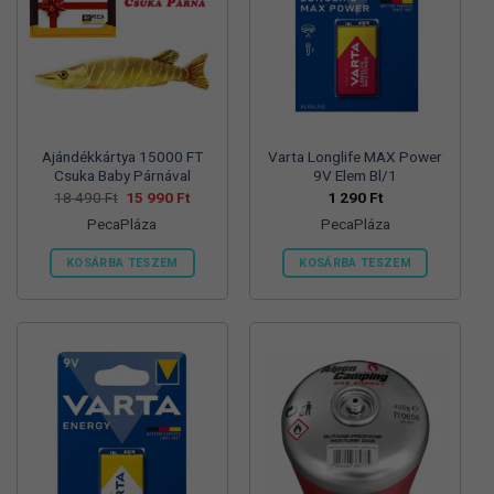
változatok
változatok
a
a
termékoldalon
termékoldalon
választhatók
választhatók
ki
ki
Ajándékkártya 15000 FT
Varta Longlife MAX Power
Csuka Baby Párnával
9V Elem Bl/1
Original
Current
18 490
Ft
15 990
Ft
1 290
Ft
price
price
PecaPláza
PecaPláza
was:
is:
18
15
490 Ft.
990 Ft.
KOSÁRBA TESZEM
KOSÁRBA TESZEM
Ennek
Ennek
a
a
terméknek
terméknek
több
több
variációja
variációja
van.
van.
A
A
változatok
változatok
a
a