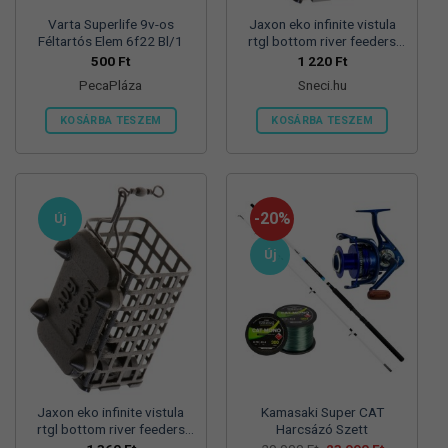
Varta Superlife 9v-os
Jaxon eko infinite vistula
Féltartós Elem 6f22 Bl/1
rtgl bottom river feeders
25/30/57mm 100g
500
Ft
1 220
Ft
folyóvizi feeder kosár
PecaPláza
Sneci.hu
KOSÁRBA TESZEM
KOSÁRBA TESZEM
Ennek
a
terméknek
több
-20%
Új
variációja
van.
Új
A
változatok
a
termékoldalon
választhatók
ki
Jaxon eko infinite vistula
Kamasaki Super CAT
rtgl bottom river feeders
Harcsázó Szett
25/30/57mm 125g