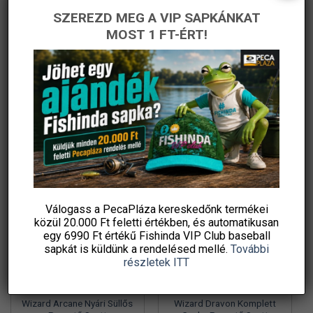
SZEREZD MEG A VIP SAPKÁNKAT
Wizard Perch Blade
Wizard Norvion Komplett
Komplett Pergető Szett
Balinos Pergető Szett
MOST 1 FT-ÉRT!
Csalikkal
Original
Current
Original
Current
51 830
Ft
35 990
Ft
52 030
Ft
29 990
Ft
price
price
price
price
PecaPláza
PecaPláza
was:
is:
was:
is:
51
35
52
29
830 Ft.
990 Ft.
030 Ft.
990 Ft.
KOSÁRBA TESZEM
KOSÁRBA TESZEM
Ennek
Ennek
Ingyenes szállítás
a
a
terméknek
terméknek
több
több
variációja
variációja
-34%
-32%
van.
van.
A
A
változatok
változatok
Válogass a PecaPláza kereskedőnk termékei
a
a
közül
20.000 Ft feletti
értékben, és automatikusan
termékoldalon
termékoldalon
egy 6990 Ft értékű
Fishinda VIP Club baseball
választhatók
választhatók
sapkát
is küldünk a rendelésed mellé.
További
ki
ki
részletek ITT
Wizard Arcane Nyári Süllős
Wizard Dravon Komplett