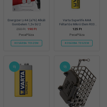
termékoldalon
választhatók
ki
Energizer Lr44 (a76) Alkáli
Varta Superlife AAA
Gombelem 1,5v bl/2
Féltartós Mikró Elem R03
Bl/4
Original
Current
250
Ft
190
Ft
125
Ft
price
price
PecaPláza
PecaPláza
was:
is:
250 Ft.
190 Ft.
KOSÁRBA TESZEM
KOSÁRBA TESZEM
Ennek
Ennek
a
a
terméknek
terméknek
több
több
Új
Új
variációja
variációja
van.
van.
A
A
változatok
változatok
a
a
termékoldalon
termékoldalon
választhatók
választhatók
ki
ki