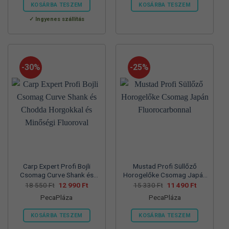
560 Ft.
990 Ft.
550 Ft.
990 Ft.
KOSÁRBA TESZEM
KOSÁRBA TESZEM
Ennek
Ennek
Ingyenes szállítás
a
a
terméknek
terméknek
több
több
variációja
variációja
-30%
-25%
van.
van.
A
A
változatok
változatok
a
a
termékoldalon
termékoldalon
választhatók
választhatók
ki
ki
Carp Expert Profi Bojli
Mustad Profi Süllőző
Csomag Curve Shank és
Horogelőke Csomag Japán
Chodda Horgokkal és
Fluorocarbonnal
Original
Current
Original
Current
18 550
Ft
12 990
Ft
15 330
Ft
11 490
Ft
price
price
price
price
Minőségi Fluoroval
PecaPláza
PecaPláza
was:
is:
was:
is:
18
12
15
11
550 Ft.
990 Ft.
330 Ft.
490 Ft.
KOSÁRBA TESZEM
KOSÁRBA TESZEM
Ennek
Ennek