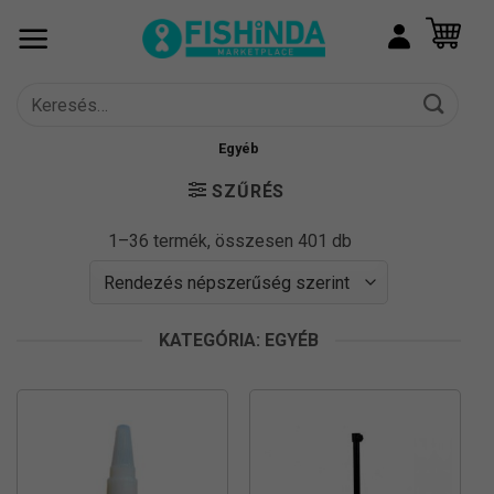
Skip
to
content
Keresés
a
következőre:
Egyéb
SZŰRÉS
Sorted
1–36 termék, összesen 401 db
by
popularity
KATEGÓRIA: EGYÉB