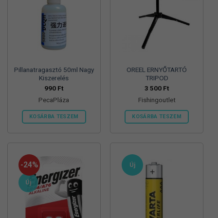
Pillanatragasztó 50ml Nagy
OREEL ERNYŐTARTÓ
Kiszerelés
TRIPOD
990
Ft
3 500
Ft
PecaPláza
Fishingoutlet
KOSÁRBA TESZEM
KOSÁRBA TESZEM
Ennek
a
terméknek
több
-24%
Új
variációja
van.
Új
A
változatok
a