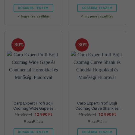
57
39
70
45
830 Ft.
990 Ft.
560 Ft.
990 Ft.
KOSÁRBA TESZEM
KOSÁRBA TESZEM
Ennek
Ennek
Ingyenes szállítás
Ingyenes szállítás
a
a
terméknek
terméknek
több
több
variációja
variációja
-30%
-30%
van.
van.
A
A
változatok
változatok
a
a
termékoldalon
termékoldalon
választhatók
választhatók
ki
ki
Carp Expert Profi Bojli
Carp Expert Profi Bojli
Csomag Wide Gape és
Csomag Curve Shank és
Continental Horgokkal és
Chodda Horgokkal és
Original
Current
Original
Current
18 550
Ft
12 990
Ft
18 550
Ft
12 990
Ft
price
price
price
price
Minőségi Fluoroval
Minőségi Fluoroval
PecaPláza
PecaPláza
was:
is:
was:
is:
18
12
18
12
550 Ft.
990 Ft.
550 Ft.
990 Ft.
KOSÁRBA TESZEM
KOSÁRBA TESZEM