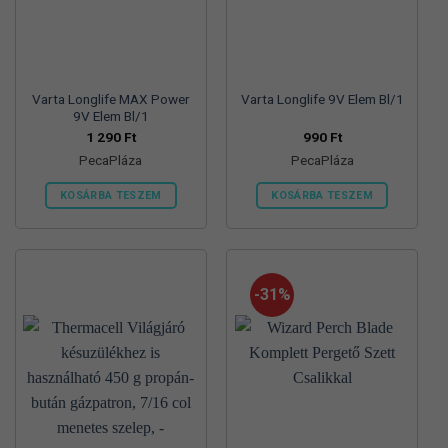
termékoldalon
termékoldalon
választhatók
választhatók
ki
ki
Varta Longlife MAX Power
Varta Longlife 9V Elem Bl/1
9V Elem Bl/1
1 290
Ft
990
Ft
PecaPláza
PecaPláza
KOSÁRBA TESZEM
KOSÁRBA TESZEM
Ennek
Ennek
a
a
terméknek
terméknek
több
több
-31%
variációja
variációja
van.
van.
A
A
változatok
változatok
a
a
termékoldalon
termékoldalon
választhatók
választhatók