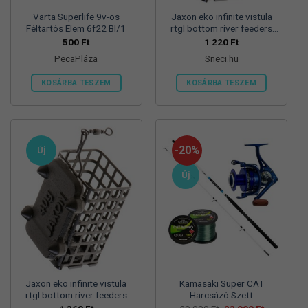
Varta Superlife 9v-os
Jaxon eko infinite vistula
Féltartós Elem 6f22 Bl/1
rtgl bottom river feeders
25/30/57mm 100g
500
Ft
1 220
Ft
folyóvizi feeder kosár
PecaPláza
Sneci.hu
KOSÁRBA TESZEM
KOSÁRBA TESZEM
Ennek
a
terméknek
több
-20%
Új
variációja
van.
Új
A
változatok
a
termékoldalon
választhatók
ki
Jaxon eko infinite vistula
Kamasaki Super CAT
rtgl bottom river feeders
Harcsázó Szett
25/30/57mm 125g