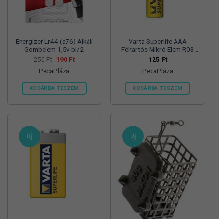
termékoldalon
választhatók
ki
Energizer Lr44 (a76) Alkáli
Varta Superlife AAA
Gombelem 1,5v bl/2
Féltartós Mikró Elem R03
Bl/4
Original
Current
250
Ft
190
Ft
125
Ft
price
price
PecaPláza
PecaPláza
was:
is:
250 Ft.
190 Ft.
KOSÁRBA TESZEM
KOSÁRBA TESZEM
Ennek
Ennek
a
a
terméknek
terméknek
több
több
Új
Új
variációja
variációja
van.
van.
A
A
változatok
változatok
a
a
termékoldalon
termékoldalon
választhatók
választhatók
ki
ki