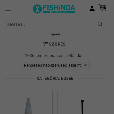
Skip
to
content
Keresés
a
következőre:
Egyéb
SZŰRÉS
Sorted
1–36 termék, összesen 405 db
by
popularity
KATEGÓRIA: EGYÉB