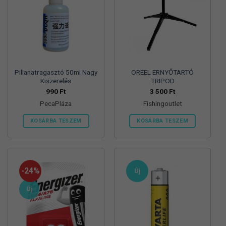
Pillanatragasztó 50ml Nagy
OREEL ERNYŐTARTÓ
Kiszerelés
TRIPOD
990
Ft
3 500
Ft
PecaPláza
Fishingoutlet
KOSÁRBA TESZEM
KOSÁRBA TESZEM
Ennek
a
terméknek
több
-24%
Új
variációja
van.
Új
A
változatok
a