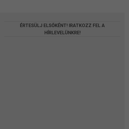
változatok
változatok
a
a
termékoldalon
termékoldalon
választhatók
választhatók
ÉRTESÜLJ ELSŐKÉNT! IRATKOZZ FEL A
ki
ki
HÍRLEVELÜNKRE!