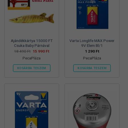
változatok
változatok
a
a
termékoldalon
termékoldalon
választhatók
választhatók
ki
ki
Ajándékkártya 15000 FT
Varta Longlife MAX Power
Csuka Baby Párnával
9V Elem Bl/1
Original
Current
18 490
Ft
15 990
Ft
1 290
Ft
price
price
PecaPláza
PecaPláza
was:
is:
18
15
490 Ft.
990 Ft.
KOSÁRBA TESZEM
KOSÁRBA TESZEM
Ennek
Ennek
a
a
terméknek
terméknek
több
több
variációja
variációja
van.
van.
A
A
változatok
változatok
a
a