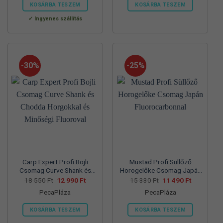
560 Ft.
990 Ft.
550 Ft.
990 Ft.
KOSÁRBA TESZEM
KOSÁRBA TESZEM
Ennek
Ennek
Ingyenes szállítás
a
a
terméknek
terméknek
több
több
variációja
variációja
-30%
-25%
van.
van.
A
A
változatok
változatok
a
a
termékoldalon
termékoldalon
választhatók
választhatók
ki
ki
Carp Expert Profi Bojli
Mustad Profi Süllőző
Csomag Curve Shank és
Horogelőke Csomag Japán
Chodda Horgokkal és
Fluorocarbonnal
Original
Current
Original
Current
18 550
Ft
12 990
Ft
15 330
Ft
11 490
Ft
price
price
price
price
Minőségi Fluoroval
PecaPláza
PecaPláza
was:
is:
was:
is:
18
12
15
11
550 Ft.
990 Ft.
330 Ft.
490 Ft.
KOSÁRBA TESZEM
KOSÁRBA TESZEM
Ennek
Ennek