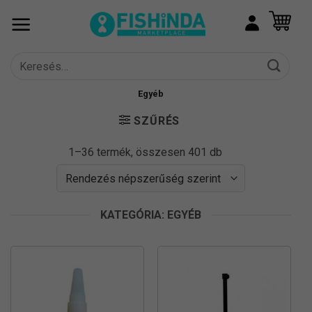
Skip
to
content
Keresés
a
következőre:
Egyéb
SZŰRÉS
Sorted
1–36 termék, összesen 401 db
by
popularity
KATEGÓRIA: EGYÉB