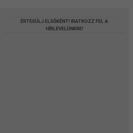
a
a
termékoldalon
termékoldalon
választhatók
választhatók
ÉRTESÜLJ ELSŐKÉNT! IRATKOZZ FEL A
ki
ki
HÍRLEVELÜNKRE!