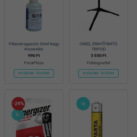
Pillanatragasztó 50ml Nagy
OREEL ERNYŐTARTÓ
Kiszerelés
TRIPOD
990
Ft
3 500
Ft
PecaPláza
Fishingoutlet
KOSÁRBA TESZEM
KOSÁRBA TESZEM
Ennek
a
terméknek
több
-24%
Új
variációja
van.
Új
A
változatok
a