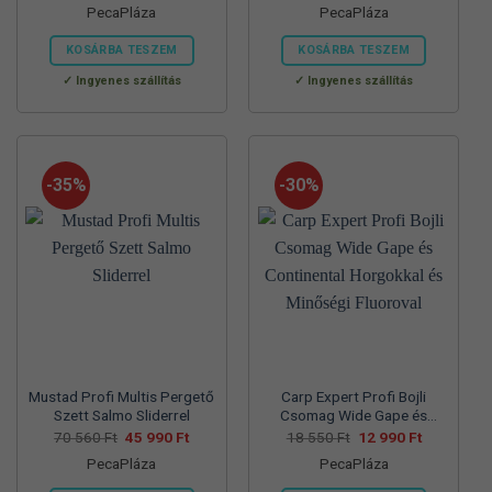
PecaPláza
PecaPláza
was:
is:
was:
is:
57
37
57
39
700 Ft.
990 Ft.
830 Ft.
990 Ft.
KOSÁRBA TESZEM
KOSÁRBA TESZEM
Ennek
Ennek
Ingyenes szállítás
Ingyenes szállítás
a
a
terméknek
terméknek
több
több
variációja
variációja
-35%
-30%
van.
van.
A
A
változatok
változatok
a
a
termékoldalon
termékoldalon
választhatók
választhatók
ki
ki
Mustad Profi Multis Pergető
Carp Expert Profi Bojli
Szett Salmo Sliderrel
Csomag Wide Gape és
Continental Horgokkal és
Original
Current
Original
Current
70 560
Ft
45 990
Ft
18 550
Ft
12 990
Ft
price
price
price
price
Minőségi Fluoroval
PecaPláza
PecaPláza
was:
is:
was:
is:
70
45
18
12