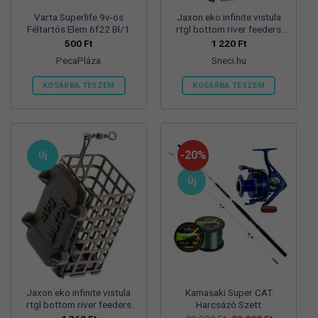
Varta Superlife 9v-os
Jaxon eko infinite vistula
Féltartós Elem 6f22 Bl/1
rtgl bottom river feeders
25/30/57mm 100g
500
Ft
1 220
Ft
folyóvizi feeder kosár
PecaPláza
Sneci.hu
KOSÁRBA TESZEM
KOSÁRBA TESZEM
Ennek
a
terméknek
több
-20%
Új
variációja
van.
Új
A
változatok
a
termékoldalon
választhatók
ki
Jaxon eko infinite vistula
Kamasaki Super CAT
rtgl bottom river feeders
Harcsázó Szett
25/30/57mm 125g