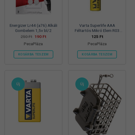
termékoldalon
választhatók
ki
Energizer Lr44 (a76) Alkáli
Varta Superlife AAA
Gombelem 1,5v bl/2
Féltartós Mikró Elem R03
Bl/4
Original
Current
250
Ft
190
Ft
125
Ft
price
price
PecaPláza
PecaPláza
was:
is:
250 Ft.
190 Ft.
KOSÁRBA TESZEM
KOSÁRBA TESZEM
Ennek
Ennek
a
a
terméknek
terméknek
több
több
Új
Új
variációja
variációja
van.
van.
A
A
változatok
változatok
a
a
termékoldalon
termékoldalon
választhatók
választhatók
ki
ki