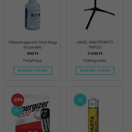
Pillanatragasztó 50ml Nagy
OREEL ERNYŐTARTÓ
Kiszerelés
TRIPOD
990
Ft
3 500
Ft
PecaPláza
Fishingoutlet
KOSÁRBA TESZEM
KOSÁRBA TESZEM
Ennek
a
terméknek
több
-24%
Új
variációja
van.
Új
A
változatok
a