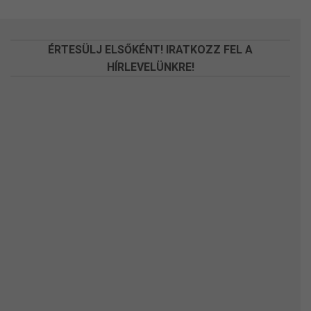
a
a
termékoldalon
termékoldalon
választhatók
választhatók
ÉRTESÜLJ ELSŐKÉNT! IRATKOZZ FEL A
ki
ki
HÍRLEVELÜNKRE!