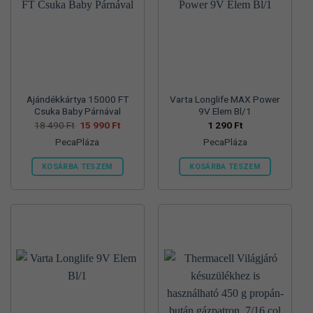
változatok
változatok
a
a
termékoldalon
termékoldalon
választhatók
választhatók
ki
ki
Ajándékkártya 15000 FT
Varta Longlife MAX Power
Csuka Baby Párnával
9V Elem Bl/1
Original
Current
18 490
Ft
15 990
Ft
1 290
Ft
price
price
PecaPláza
PecaPláza
was:
is:
18
15
490 Ft.
990 Ft.
KOSÁRBA TESZEM
KOSÁRBA TESZEM
Ennek
Ennek
a
a
terméknek
terméknek
több
több
variációja
variációja
van.
van.
A
A
változatok
változatok
a
a