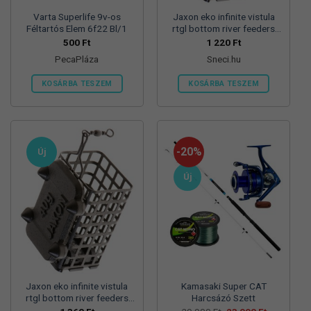
Varta Superlife 9v-os
Jaxon eko infinite vistula
Féltartós Elem 6f22 Bl/1
rtgl bottom river feeders
25/30/57mm 100g
500
Ft
1 220
Ft
folyóvizi feeder kosár
PecaPláza
Sneci.hu
KOSÁRBA TESZEM
KOSÁRBA TESZEM
Ennek
a
terméknek
több
-20%
Új
variációja
van.
Új
A
változatok
a
termékoldalon
választhatók
ki
Jaxon eko infinite vistula
Kamasaki Super CAT
rtgl bottom river feeders
Harcsázó Szett
25/30/57mm 125g