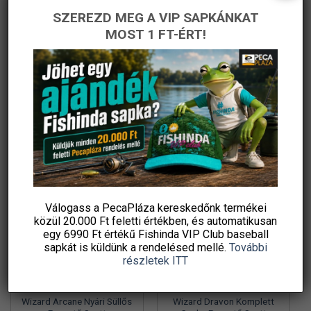
SZEREZD MEG A VIP SAPKÁNKAT
Wizard Perch Blade
Wizard Norvion Komplett
Komplett Pergető Szett
Balinos Pergető Szett
MOST 1 FT-ÉRT!
Csalikkal
Original
Current
Original
Current
51 830
Ft
35 990
Ft
52 030
Ft
29 990
Ft
price
price
price
price
PecaPláza
PecaPláza
was:
is:
was:
is:
51
35
52
29
830 Ft.
990 Ft.
030 Ft.
990 Ft.
KOSÁRBA TESZEM
KOSÁRBA TESZEM
Ennek
Ennek
Ingyenes szállítás
a
a
terméknek
terméknek
több
több
variációja
variációja
-34%
-32%
van.
van.
A
A
változatok
változatok
Válogass a PecaPláza kereskedőnk termékei
a
a
közül
20.000 Ft feletti
értékben, és automatikusan
termékoldalon
termékoldalon
egy 6990 Ft értékű
Fishinda VIP Club baseball
választhatók
választhatók
sapkát
is küldünk a rendelésed mellé.
További
ki
ki
részletek ITT
Wizard Arcane Nyári Süllős
Wizard Dravon Komplett