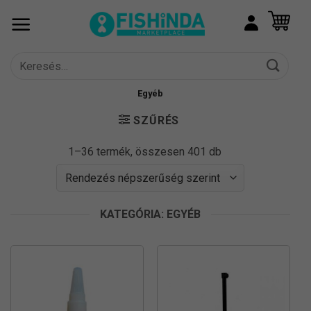
Skip
to
content
Keresés
a
következőre:
Egyéb
SZŰRÉS
Sorted
1–36 termék, összesen 401 db
by
popularity
KATEGÓRIA: EGYÉB