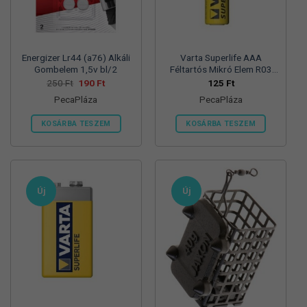
termékoldalon
választhatók
ki
Energizer Lr44 (a76) Alkáli
Varta Superlife AAA
Gombelem 1,5v bl/2
Féltartós Mikró Elem R03
Bl/4
Original
Current
250
Ft
190
Ft
125
Ft
price
price
PecaPláza
PecaPláza
was:
is:
250 Ft.
190 Ft.
KOSÁRBA TESZEM
KOSÁRBA TESZEM
Ennek
Ennek
a
a
terméknek
terméknek
több
több
Új
Új
variációja
variációja
van.
van.
A
A
változatok
változatok
a
a
termékoldalon
termékoldalon
választhatók
választhatók
ki
ki