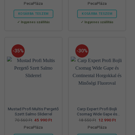
PecaPláza
PecaPláza
was:
is:
was:
is:
57
37
57
39
700 Ft.
990 Ft.
830 Ft.
990 Ft.
KOSÁRBA TESZEM
KOSÁRBA TESZEM
Ennek
Ennek
Ingyenes szállítás
Ingyenes szállítás
a
a
terméknek
terméknek
több
több
variációja
variációja
-35%
-30%
van.
van.
A
A
változatok
változatok
a
a
termékoldalon
termékoldalon
választhatók
választhatók
ki
ki
Mustad Profi Multis Pergető
Carp Expert Profi Bojli
Szett Salmo Sliderrel
Csomag Wide Gape és
Continental Horgokkal és
Original
Current
Original
Current
70 560
Ft
45 990
Ft
18 550
Ft
12 990
Ft
price
price
price
price
Minőségi Fluoroval
PecaPláza
PecaPláza
was:
is:
was:
is:
70
45
18
12