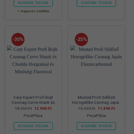
560 Ft.
990 Ft.
550 Ft.
990 Ft.
KOSÁRBA TESZEM
KOSÁRBA TESZEM
Ennek
Ennek
Ingyenes szállítás
a
a
terméknek
terméknek
több
több
variációja
variációja
-30%
-25%
van.
van.
A
A
változatok
változatok
a
a
termékoldalon
termékoldalon
választhatók
választhatók
ki
ki
Carp Expert Profi Bojli
Mustad Profi Süllőző
Csomag Curve Shank és
Horogelőke Csomag Japán
Chodda Horgokkal és
Fluorocarbonnal
Original
Current
Original
Current
18 550
Ft
12 990
Ft
15 330
Ft
11 490
Ft
price
price
price
price
Minőségi Fluoroval
PecaPláza
PecaPláza
was:
is:
was:
is:
18
12
15
11
550 Ft.
990 Ft.
330 Ft.
490 Ft.
KOSÁRBA TESZEM
KOSÁRBA TESZEM
Ennek
Ennek