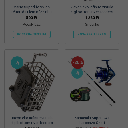
Varta Superlife 9v-os
Jaxon eko infinite vistula
Féltartós Elem 6f22 Bl/1
rtgl bottom river feeders
25/30/57mm 100g
500
Ft
1 220
Ft
folyóvizi feeder kosár
PecaPláza
Sneci.hu
KOSÁRBA TESZEM
KOSÁRBA TESZEM
Ennek
a
terméknek
több
-20%
Új
variációja
van.
Új
A
változatok
a
termékoldalon
választhatók
ki
Jaxon eko infinite vistula
Kamasaki Super CAT
rtgl bottom river feeders
Harcsázó Szett
25/30/57mm 125g