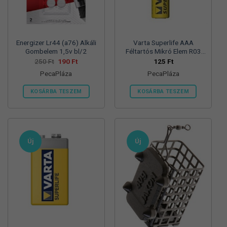
termékoldalon
választhatók
ki
Energizer Lr44 (a76) Alkáli
Varta Superlife AAA
Gombelem 1,5v bl/2
Féltartós Mikró Elem R03
Bl/4
Original
Current
250
Ft
190
Ft
125
Ft
price
price
PecaPláza
PecaPláza
was:
is:
250 Ft.
190 Ft.
KOSÁRBA TESZEM
KOSÁRBA TESZEM
Ennek
Ennek
a
a
terméknek
terméknek
több
több
Új
Új
variációja
variációja
van.
van.
A
A
változatok
változatok
a
a
termékoldalon
termékoldalon
választhatók
választhatók
ki
ki