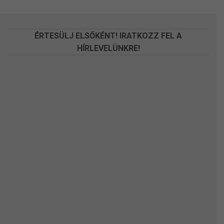
a
a
termékoldalon
termékoldalon
választhatók
választhatók
ÉRTESÜLJ ELSŐKÉNT! IRATKOZZ FEL A
ki
ki
HÍRLEVELÜNKRE!