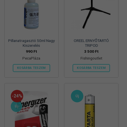
Pillanatragasztó 50ml Nagy
OREEL ERNYŐTARTÓ
Kiszerelés
TRIPOD
990
Ft
3 500
Ft
PecaPláza
Fishingoutlet
KOSÁRBA TESZEM
KOSÁRBA TESZEM
Ennek
a
terméknek
több
-24%
Új
variációja
van.
Új
A
változatok
a