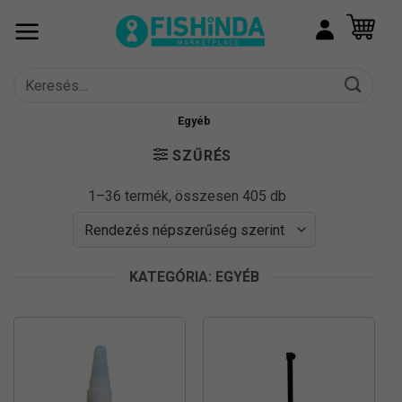
Skip
to
content
Keresés
a
következőre:
Egyéb
SZŰRÉS
Sorted
1–36 termék, összesen 405 db
by
popularity
KATEGÓRIA: EGYÉB