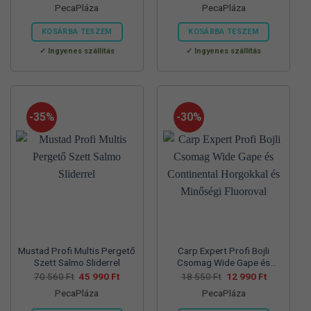
PecaPláza
PecaPláza
was:
is:
was:
is:
57
37
57
39
700 Ft.
990 Ft.
830 Ft.
990 Ft.
KOSÁRBA TESZEM
KOSÁRBA TESZEM
Ennek
Ennek
Ingyenes szállítás
Ingyenes szállítás
a
a
terméknek
terméknek
több
több
variációja
variációja
-35%
-30%
van.
van.
A
A
változatok
változatok
a
a
termékoldalon
termékoldalon
választhatók
választhatók
ki
ki
Mustad Profi Multis Pergető
Carp Expert Profi Bojli
Szett Salmo Sliderrel
Csomag Wide Gape és
Continental Horgokkal és
Original
Current
Original
Current
70 560
Ft
45 990
Ft
18 550
Ft
12 990
Ft
price
price
price
price
Minőségi Fluoroval
PecaPláza
PecaPláza
was:
is:
was:
is:
70
45
18
12