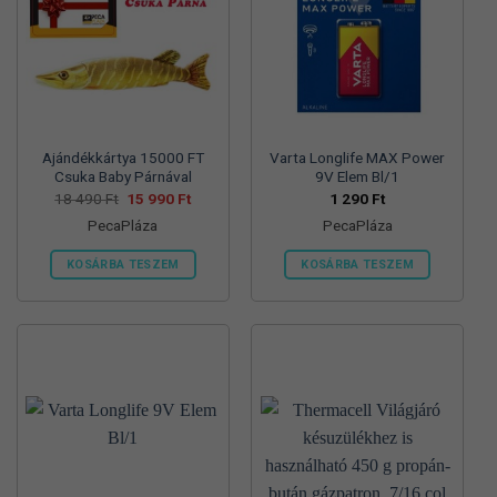
változatok
változatok
a
a
termékoldalon
termékoldalon
választhatók
választhatók
ki
ki
Ajándékkártya 15000 FT
Varta Longlife MAX Power
Csuka Baby Párnával
9V Elem Bl/1
Original
Current
18 490
Ft
15 990
Ft
1 290
Ft
price
price
PecaPláza
PecaPláza
was:
is:
18
15
490 Ft.
990 Ft.
KOSÁRBA TESZEM
KOSÁRBA TESZEM
Ennek
Ennek
a
a
terméknek
terméknek
több
több
variációja
variációja
van.
van.
A
A
változatok
változatok
a
a