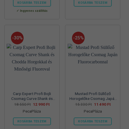
560 Ft.
990 Ft.
550 Ft.
990 Ft.
KOSÁRBA TESZEM
KOSÁRBA TESZEM
Ennek
Ennek
Ingyenes szállítás
a
a
terméknek
terméknek
több
több
variációja
variációja
-30%
-25%
van.
van.
A
A
változatok
változatok
a
a
termékoldalon
termékoldalon
választhatók
választhatók
ki
ki
Carp Expert Profi Bojli
Mustad Profi Süllőző
Csomag Curve Shank és
Horogelőke Csomag Japán
Chodda Horgokkal és
Fluorocarbonnal
Original
Current
Original
Current
18 550
Ft
12 990
Ft
15 330
Ft
11 490
Ft
price
price
price
price
Minőségi Fluoroval
PecaPláza
PecaPláza
was:
is:
was:
is:
18
12
15
11
550 Ft.
990 Ft.
330 Ft.
490 Ft.
KOSÁRBA TESZEM
KOSÁRBA TESZEM
Ennek
Ennek