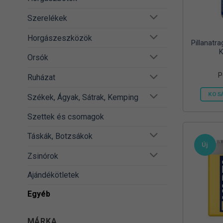
Szerelékek
Horgászeszközök
Pillanatr
K
Orsók
P
Ruházat
KOS
Székek, Ágyak, Sátrak, Kemping
Szettek és csomagok
Táskák, Botzsákok
Új
Zsinórok
Ajándékötletek
Egyéb
MÁRKA