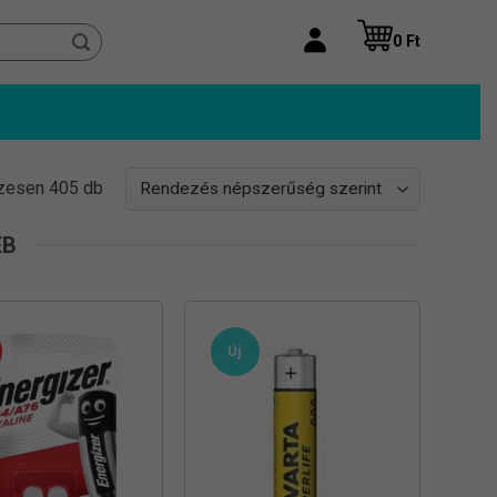
0
Ft
Sorted
zesen 405 db
by
popularity
ÉB
Új