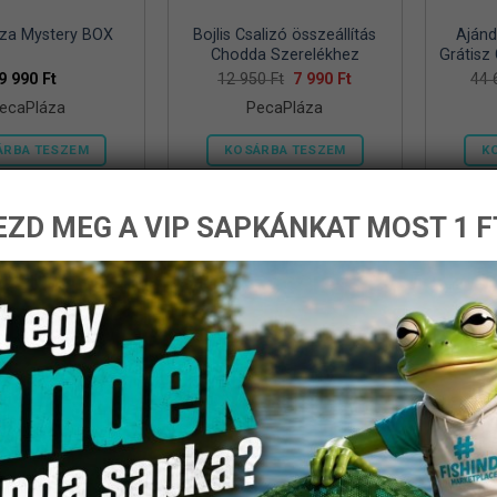
za Mystery BOX
Bojlis Csalizó összeállítás
Ajánd
Chodda Szerelékhez
Grátisz
Original
Current
9 990
Ft
12 950
Ft
7 990
Ft
44
price
price
ecaPláza
PecaPláza
was:
is:
12
7
950 Ft.
990 Ft.
ÁRBA TESZEM
KOSÁRBA TESZEM
K
Ennek
Ennek
a
a
ZD MEG A VIP SAPKÁNKAT MOST 1 F
terméknek
terméknek
több
több
variációja
variációja
-14%
van.
van.
A
A
változatok
változatok
a
a
termékoldalon
termékoldalon
választhatók
választhatók
ki
ki