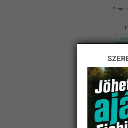
Pecaplá
Frenetic
(8)
Gamakatsu
(1)
P
Geoff Anderson
(5)
KOS
Haldoradó
(1)
HOME
(5)
SZERE
iBite
(2)
-14%
JAXON
(11)
K-Karp
(8)
Kamasaki
(6)
KARCHER
(1)
KOLPO
(1)