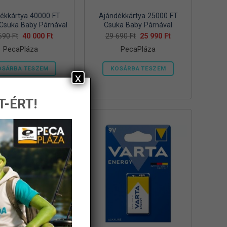
ékkártya 40000 FT
Ajándékkártya 25000 FT
 Csuka Baby Párnával
Csuka Baby Párnával
Original
Current
Original
Current
 690
Ft
40 000
Ft
29 690
Ft
25 990
Ft
price
price
price
price
PecaPláza
PecaPláza
was:
is:
was:
is:
44
40
29
25
690 Ft.
000 Ft.
690 Ft.
990 Ft.
OSÁRBA TESZEM
KOSÁRBA TESZEM
x
Ennek
Ennek
Ingyenes szállítás
a
a
T-ÉRT!
terméknek
terméknek
több
több
variációja
variációja
van.
van.
A
A
változatok
változatok
a
a
termékoldalon
termékoldalon
választhatók
választhatók
ki
ki