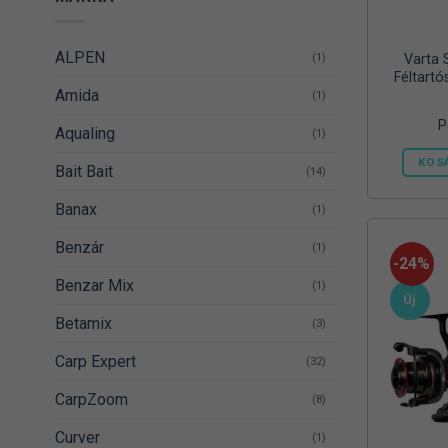
ALPEN
(1)
Varta 
Féltartó
Amida
(1)
P
Aqualing
(1)
KOS
Bait Bait
(14)
Banax
(1)
Benzár
(1)
-24%
Benzar Mix
(1)
Új
Betamix
(3)
Carp Expert
(32)
CarpZoom
(8)
Curver
(1)