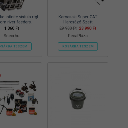
ki
ki
o infinite vistula rtgl
Kamasaki Super CAT
tom river feeders
Harcsázó Szett
57mm 125g folyóvizi
Original
Current
1 360
Ft
29 900
Ft
23 990
Ft
price
price
feeder kosár
Sneci.hu
PecaPláza
was:
is:
29
23
900 Ft.
990 Ft.
OSÁRBA TESZEM
KOSÁRBA TESZEM
Ennek
a
terméknek
több
variációja
van.
A
változatok
a
termékoldalon
választhatók
ki