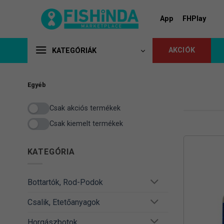
Skip
to
App
FHPlay
content
AKCIÓK
KATEGÓRIÁK
Egyéb
Csak akciós termékek
Csak kiemelt termékek
KATEGÓRIA
Bottartók, Rod-Podok
Csalik, Etetőanyagok
Horgászbotok