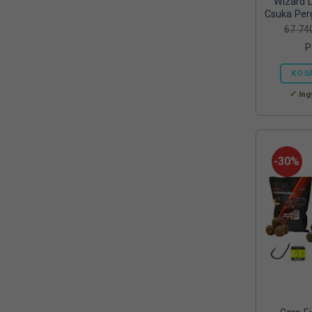
Wizard 
Reiva
Csuka Per
(1)
67 7
RELAX
(1)
P
RIDGEMONKEY
(4)
KOS
SAL
Ing
(2)
SEDO
(2)
SILSTAR
(3)
-30%
Silverline
(2)
SKROSS
(1)
SMA
(1)
SODASTREAM
(1)
Sonik
(1)
Szász
(2)