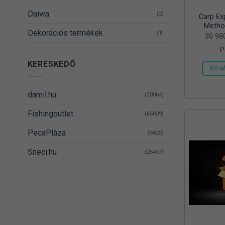
Daiwa
(2)
Carp Ex
Metho
Dekorációs termékek
(1)
30 9
P
DELPHIN
(14)
KERESKEDŐ
KOS
Denzel
(8)
Dovit
(38)
damil.hu
(23064)
DUDI BAIT
(5)
Fishingoutlet
(65039)
Egyéb
(1)
PecaPláza
(5825)
Energizer
(2)
Sneci.hu
(25457)
EnergoTeam
(63)
Feedermania
(4)
Fieldmann
(1)
FOX RAGE
(3)