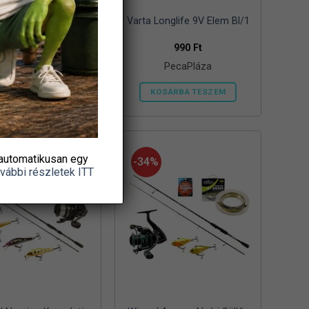
Longlife MAX Power
Varta Longlife 9V Elem Bl/1
9V Elem Bl/1
1 290
Ft
990
Ft
PecaPláza
PecaPláza
OSÁRBA TESZEM
KOSÁRBA TESZEM
Ennek
Ennek
a
a
terméknek
terméknek
több
több
automatikusan egy
-34%
vábbi részletek ITT
variációja
variációja
van.
van.
A
A
változatok
változatok
a
a
termékoldalon
termékoldalon
választhatók
választhatók
ki
ki