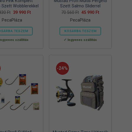
rd Pink Komplett
Mustad Profi Multis Pergető
 Szett Wobblerekkel
Szett Salmo Sliderrel
Original
Current
Original
Current
 830
Ft
39 990
Ft
70 560
Ft
45 990
Ft
price
price
price
price
PecaPláza
PecaPláza
was:
is:
was:
is:
57
39
70
45
830 Ft.
990 Ft.
560 Ft.
990 Ft.
OSÁRBA TESZEM
KOSÁRBA TESZEM
Ennek
Ennek
Ingyenes szállítás
Ingyenes szállítás
a
a
terméknek
terméknek
több
több
variációja
variációja
-24%
van.
van.
A
A
változatok
változatok
a
a
termékoldalon
termékoldalon
választhatók
választhatók
ki
ki