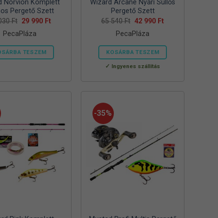
d Norvion Komplett
Wizard Arcane Nyári Süllős
nos Pergető Szett
Pergető Szett
Original
Current
Original
Current
 030
Ft
29 990
Ft
65 540
Ft
42 990
Ft
price
price
price
price
PecaPláza
PecaPláza
was:
is:
was:
is:
52
29
65
42
030 Ft.
990 Ft.
540 Ft.
990 Ft.
OSÁRBA TESZEM
KOSÁRBA TESZEM
Ennek
Ennek
Ingyenes szállítás
a
a
terméknek
terméknek
több
több
variációja
variációja
-35%
van.
van.
A
A
változatok
változatok
a
a
termékoldalon
termékoldalon
választhatók
választhatók
ki
ki