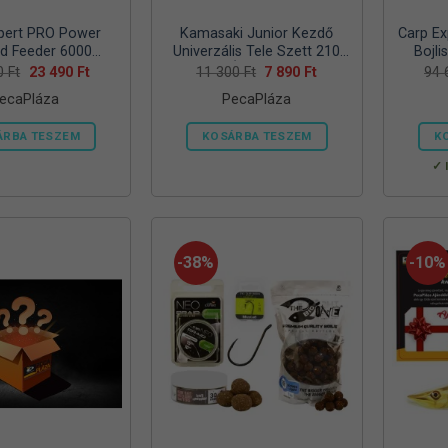
pert PRO Power
Kamasaki Junior Kezdő
Carp Ex
d Feeder 6000
Univerzális Tele Szett 210
Bojli
Duopack
Vödörrel ÉS Etetőanyaggal
Kapásj
Original
Current
Original
Current
80
Ft
23 490
Ft
11 300
Ft
7 890
Ft
94
price
price
price
price
és Merítővel
ecaPláza
PecaPláza
was:
is:
was:
is:
30
23
11
7
980 Ft.
490 Ft.
300 Ft.
890 Ft.
ÁRBA TESZEM
KOSÁRBA TESZEM
K
Ennek
Ennek
a
a
terméknek
terméknek
több
több
variációja
variációja
-38%
-10%
van.
van.
A
A
változatok
változatok
a
a
termékoldalon
termékoldalon
választhatók
választhatók
ki
ki