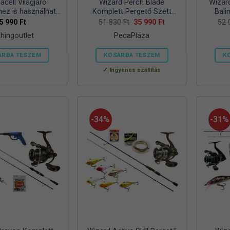
cell Világjáró
Wizard Perch Blade
Wizar
hez is használható
Komplett Pergető Szett
Bali
 propán-bután
Csalikkal
Original
Current
5 990
Ft
51 830
Ft
35 990
Ft
52
price
price
, 7/16 col menetes
shingoutlet
PecaPláza
was:
is:
szelep, –
51
35
830 Ft.
990 Ft.
ÁRBA TESZEM
KOSÁRBA TESZEM
K
Ennek
Ingyenes szállítás
a
terméknek
több
variációja
-34%
-31%
van.
A
változatok
a
termékoldalon
választhatók
ki