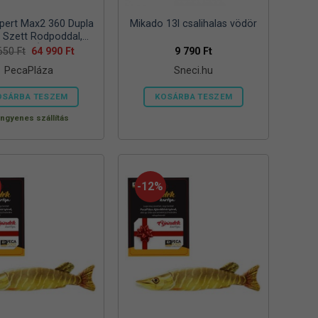
pert Max2 360 Dupla
Mikado 13l csalihalas vödör
s Szett Rodpoddal,
elzővel ÉS Csalikkal
Original
Current
 650
Ft
64 990
Ft
9 790
Ft
price
price
PecaPláza
Sneci.hu
was:
is:
94
64
650 Ft.
990 Ft.
OSÁRBA TESZEM
KOSÁRBA TESZEM
Ennek
Ingyenes szállítás
a
terméknek
több
variációja
-12%
van.
A
változatok
a
termékoldalon
választhatók
ki