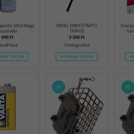
agasztó 50ml Nagy
OREEL ERNYŐTARTÓ
Energi
iszerelés
TRIPOD
Gom
990
Ft
3 500
Ft
ecaPláza
Fishingoutlet
ÁRBA TESZEM
KOSÁRBA TESZEM
K
Ennek
a
terméknek
több
Új
Új
variációja
van.
A
változatok
a
termékoldalon
választhatók