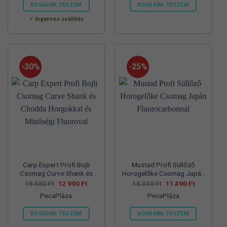
560 Ft.
990 Ft.
550 Ft.
990 Ft.
KOSÁRBA TESZEM
KOSÁRBA TESZEM
Ennek
Ennek
Ingyenes szállítás
a
a
terméknek
terméknek
több
több
variációja
variációja
-30%
-25%
van.
van.
A
A
változatok
változatok
a
a
termékoldalon
termékoldalon
választhatók
választhatók
ki
ki
Carp Expert Profi Bojli
Mustad Profi Süllőző
Csomag Curve Shank és
Horogelőke Csomag Japán
Chodda Horgokkal és
Fluorocarbonnal
Original
Current
Original
Current
18 550
Ft
12 990
Ft
15 330
Ft
11 490
Ft
price
price
price
price
Minőségi Fluoroval
PecaPláza
PecaPláza
was:
is:
was:
is:
18
12
15
11
550 Ft.
990 Ft.
330 Ft.
490 Ft.
KOSÁRBA TESZEM
KOSÁRBA TESZEM
Ennek
Ennek