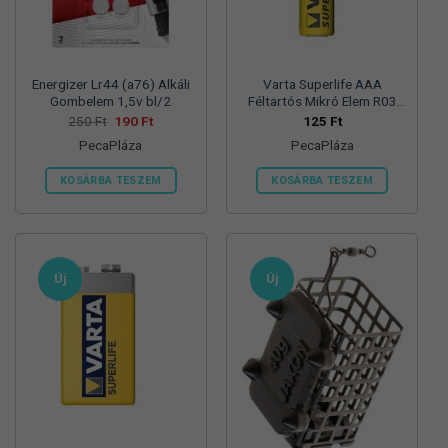
termékoldalon
választhatók
ki
Energizer Lr44 (a76) Alkáli
Varta Superlife AAA
Gombelem 1,5v bl/2
Féltartós Mikró Elem R03
Bl/4
Original
Current
250
Ft
190
Ft
125
Ft
price
price
PecaPláza
PecaPláza
was:
is:
250 Ft.
190 Ft.
KOSÁRBA TESZEM
KOSÁRBA TESZEM
Ennek
Ennek
a
a
terméknek
terméknek
több
több
Új
Új
variációja
variációja
van.
van.
A
A
változatok
változatok
a
a
termékoldalon
termékoldalon
választhatók
választhatók
ki
ki