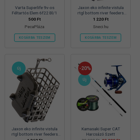
Varta Superlife 9v-os
Jaxon eko infinite vistula
Féltartós Elem 6f22 Bl/1
rtgl bottom river feeders
25/30/57mm 100g
500
Ft
1 220
Ft
folyóvizi feeder kosár
PecaPláza
Sneci.hu
KOSÁRBA TESZEM
KOSÁRBA TESZEM
Ennek
a
terméknek
több
-20%
Új
variációja
van.
Új
A
változatok
a
termékoldalon
választhatók
ki
Jaxon eko infinite vistula
Kamasaki Super CAT
rtgl bottom river feeders
Harcsázó Szett
25/30/57mm 125g