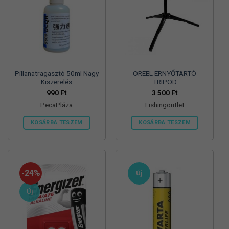
Pillanatragasztó 50ml Nagy
OREEL ERNYŐTARTÓ
Kiszerelés
TRIPOD
990
Ft
3 500
Ft
PecaPláza
Fishingoutlet
KOSÁRBA TESZEM
KOSÁRBA TESZEM
Ennek
a
terméknek
több
-24%
Új
variációja
van.
Új
A
változatok
a