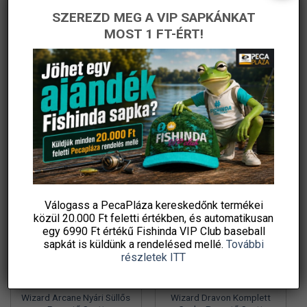
SZEREZD MEG A VIP SAPKÁNKAT
Wizard Perch Blade
Wizard Norvion Komplett
Komplett Pergető Szett
Balinos Pergető Szett
MOST 1 FT-ÉRT!
Csalikkal
Original
Current
Original
Current
51 830
Ft
35 990
Ft
52 030
Ft
29 990
Ft
price
price
price
price
PecaPláza
PecaPláza
was:
is:
was:
is:
51
35
52
29
830 Ft.
990 Ft.
030 Ft.
990 Ft.
KOSÁRBA TESZEM
KOSÁRBA TESZEM
Ennek
Ennek
Ingyenes szállítás
a
a
terméknek
terméknek
több
több
variációja
variációja
-34%
-32%
van.
van.
A
A
változatok
változatok
Válogass a PecaPláza kereskedőnk termékei
a
a
közül
20.000 Ft feletti
értékben, és automatikusan
termékoldalon
termékoldalon
egy 6990 Ft értékű
Fishinda VIP Club baseball
választhatók
választhatók
sapkát
is küldünk a rendelésed mellé.
További
ki
ki
részletek ITT
Wizard Arcane Nyári Süllős
Wizard Dravon Komplett