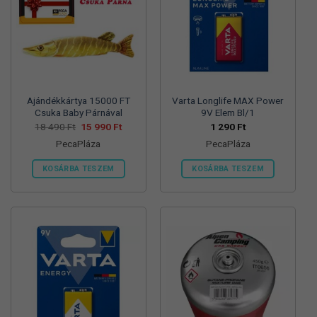
változatok
változatok
a
a
termékoldalon
termékoldalon
választhatók
választhatók
ki
ki
Ajándékkártya 15000 FT
Varta Longlife MAX Power
Csuka Baby Párnával
9V Elem Bl/1
Original
Current
18 490
Ft
15 990
Ft
1 290
Ft
price
price
PecaPláza
PecaPláza
was:
is:
18
15
490 Ft.
990 Ft.
KOSÁRBA TESZEM
KOSÁRBA TESZEM
Ennek
Ennek
a
a
terméknek
terméknek
több
több
variációja
variációja
van.
van.
A
A
változatok
változatok
a
a