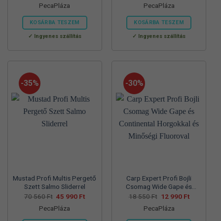
PecaPláza
PecaPláza
was:
is:
was:
is:
57
37
57
39
700 Ft.
990 Ft.
830 Ft.
990 Ft.
KOSÁRBA TESZEM
KOSÁRBA TESZEM
Ennek
Ennek
Ingyenes szállítás
Ingyenes szállítás
a
a
terméknek
terméknek
több
több
variációja
variációja
-35%
-30%
van.
van.
A
A
változatok
változatok
a
a
termékoldalon
termékoldalon
választhatók
választhatók
ki
ki
Mustad Profi Multis Pergető
Carp Expert Profi Bojli
Szett Salmo Sliderrel
Csomag Wide Gape és
Continental Horgokkal és
Original
Current
Original
Current
70 560
Ft
45 990
Ft
18 550
Ft
12 990
Ft
price
price
price
price
Minőségi Fluoroval
PecaPláza
PecaPláza
was:
is:
was:
is:
70
45
18
12