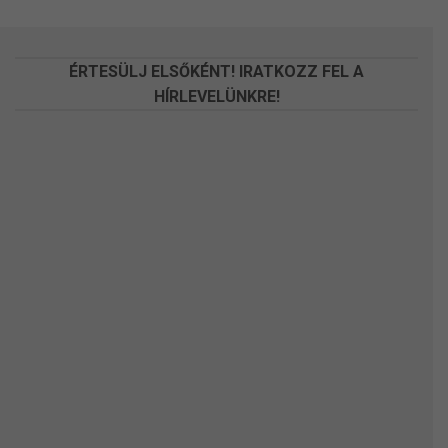
a
a
termékoldalon
termékoldalon
választhatók
választhatók
ÉRTESÜLJ ELSŐKÉNT! IRATKOZZ FEL A
ki
ki
HÍRLEVELÜNKRE!