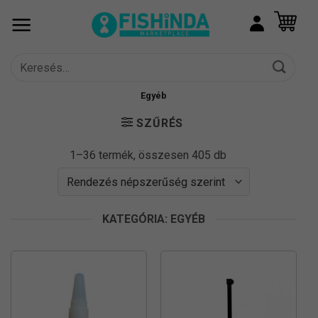
Skip
to
content
Keresés
a
következőre:
Egyéb
SZŰRÉS
Sorted
1–36 termék, összesen 405 db
by
popularity
KATEGÓRIA: EGYÉB