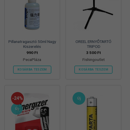
Pillanatragasztó 50ml Nagy
OREEL ERNYŐTARTÓ
Kiszerelés
TRIPOD
990
Ft
3 500
Ft
PecaPláza
Fishingoutlet
KOSÁRBA TESZEM
KOSÁRBA TESZEM
Ennek
a
terméknek
több
-24%
Új
variációja
van.
Új
A
változatok
a