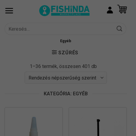
Skip
to
content
Keresés
a
következőre:
Egyéb
SZŰRÉS
Sorted
1–36 termék, összesen 401 db
by
popularity
KATEGÓRIA: EGYÉB