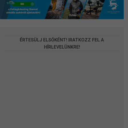
a
a
termékoldalon
termékoldalon
választhatók
választhatók
ki
ki
ÉRTESÜLJ ELSŐKÉNT! IRATKOZZ FEL A
HÍRLEVELÜNKRE!