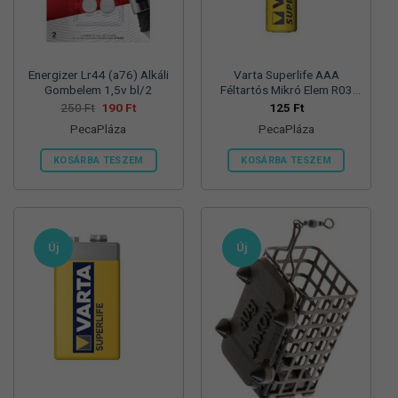
termékoldalon
választhatók
ki
Energizer Lr44 (a76) Alkáli
Varta Superlife AAA
Gombelem 1,5v bl/2
Féltartós Mikró Elem R03
Bl/4
Original
Current
250
Ft
190
Ft
125
Ft
price
price
PecaPláza
PecaPláza
was:
is:
250 Ft.
190 Ft.
KOSÁRBA TESZEM
KOSÁRBA TESZEM
Ennek
Ennek
a
a
terméknek
terméknek
több
több
Új
Új
variációja
variációja
van.
van.
A
A
változatok
változatok
a
a
termékoldalon
termékoldalon
választhatók
választhatók
ki
ki