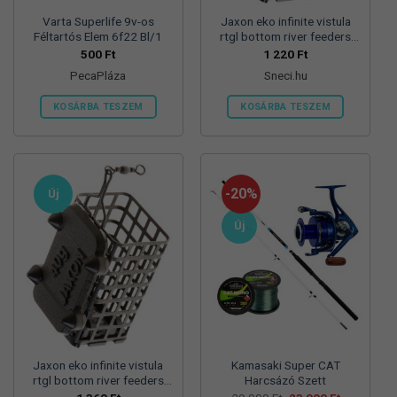
Varta Superlife 9v-os
Jaxon eko infinite vistula
Féltartós Elem 6f22 Bl/1
rtgl bottom river feeders
25/30/57mm 100g
500
Ft
1 220
Ft
folyóvizi feeder kosár
PecaPláza
Sneci.hu
KOSÁRBA TESZEM
KOSÁRBA TESZEM
Ennek
a
terméknek
több
-20%
Új
variációja
van.
Új
A
változatok
a
termékoldalon
választhatók
ki
Jaxon eko infinite vistula
Kamasaki Super CAT
rtgl bottom river feeders
Harcsázó Szett
25/30/57mm 125g