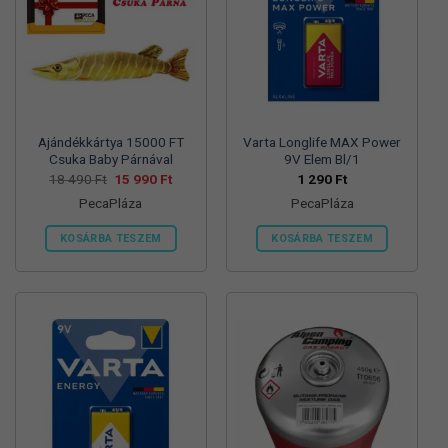
változatok
változatok
a
a
termékoldalon
termékoldalon
választhatók
választhatók
ki
ki
Ajándékkártya 15000 FT
Varta Longlife MAX Power
Csuka Baby Párnával
9V Elem Bl/1
Original
Current
18 490
Ft
15 990
Ft
1 290
Ft
price
price
PecaPláza
PecaPláza
was:
is:
18
15
490 Ft.
990 Ft.
KOSÁRBA TESZEM
KOSÁRBA TESZEM
Ennek
Ennek
a
a
terméknek
terméknek
több
több
variációja
variációja
van.
van.
A
A
változatok
változatok
a
a