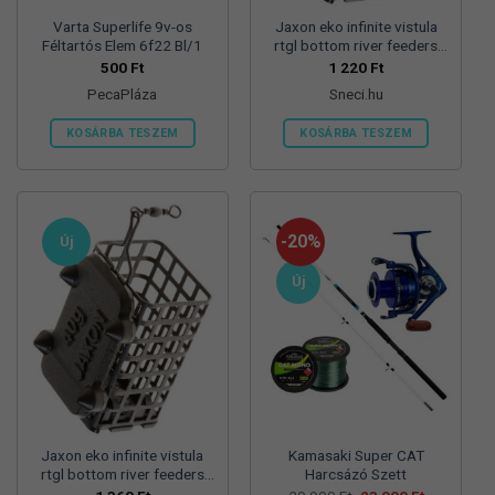
Varta Superlife 9v-os
Jaxon eko infinite vistula
Féltartós Elem 6f22 Bl/1
rtgl bottom river feeders
25/30/57mm 100g
500
Ft
1 220
Ft
folyóvizi feeder kosár
PecaPláza
Sneci.hu
KOSÁRBA TESZEM
KOSÁRBA TESZEM
Ennek
a
terméknek
több
-20%
Új
variációja
van.
Új
A
változatok
a
termékoldalon
választhatók
ki
Jaxon eko infinite vistula
Kamasaki Super CAT
rtgl bottom river feeders
Harcsázó Szett
25/30/57mm 125g