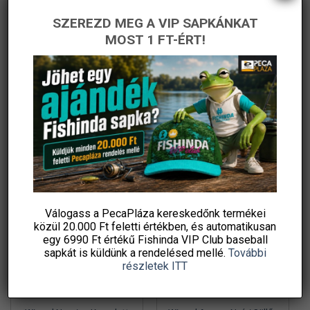
ki
ki
SZEREZD MEG A VIP SAPKÁNKAT
Thermacell Világjáró
Wizard Perch Blade
MOST 1 FT-ÉRT!
késuzülékhez is használható
Komplett Pergető Szett
450 g propán-bután
Csalikkal
Original
Current
5 990
Ft
51 830
Ft
35 990
Ft
price
price
gázpatron, 7/16 col
Fishingoutlet
PecaPláza
was:
is:
menetes szelep, –
51
35
830 Ft.
990 Ft.
KOSÁRBA TESZEM
KOSÁRBA TESZEM
Ennek
Ingyenes szállítás
a
terméknek
több
variációja
-42%
-34%
van.
A
változatok
Válogass a PecaPláza kereskedőnk termékei
közül
20.000 Ft feletti
értékben, és automatikusan
a
egy 6990 Ft értékű
Fishinda VIP Club baseball
termékoldalon
sapkát
is küldünk a rendelésed mellé.
További
választhatók
részletek ITT
ki