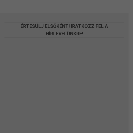
változatok
változatok
a
a
termékoldalon
termékoldalon
választhatók
választhatók
ÉRTESÜLJ ELSŐKÉNT! IRATKOZZ FEL A
ki
ki
HÍRLEVELÜNKRE!