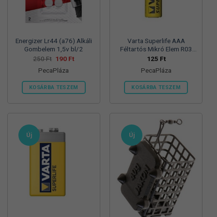
termékoldalon
választhatók
ki
Energizer Lr44 (a76) Alkáli
Varta Superlife AAA
Gombelem 1,5v bl/2
Féltartós Mikró Elem R03
Bl/4
Original
Current
250
Ft
190
Ft
125
Ft
price
price
PecaPláza
PecaPláza
was:
is:
250 Ft.
190 Ft.
KOSÁRBA TESZEM
KOSÁRBA TESZEM
Ennek
Ennek
a
a
terméknek
terméknek
több
több
Új
Új
variációja
variációja
van.
van.
A
A
változatok
változatok
a
a
termékoldalon
termékoldalon
választhatók
választhatók
ki
ki