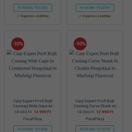
57
39
70
45
830 Ft.
990 Ft.
560 Ft.
990 Ft.
KOSÁRBA TESZEM
KOSÁRBA TESZEM
Ennek
Ennek
Ingyenes szállítás
Ingyenes szállítás
a
a
terméknek
terméknek
több
több
variációja
variációja
-30%
-30%
van.
van.
A
A
változatok
változatok
a
a
termékoldalon
termékoldalon
választhatók
választhatók
ki
ki
Carp Expert Profi Bojli
Carp Expert Profi Bojli
Csomag Wide Gape és
Csomag Curve Shank és
Continental Horgokkal és
Chodda Horgokkal és
Original
Current
Original
Current
18 550
Ft
12 990
Ft
18 550
Ft
12 990
Ft
price
price
price
price
Minőségi Fluoroval
Minőségi Fluoroval
PecaPláza
PecaPláza
was:
is:
was:
is:
18
12
18
12
550 Ft.
990 Ft.
550 Ft.
990 Ft.
KOSÁRBA TESZEM
KOSÁRBA TESZEM