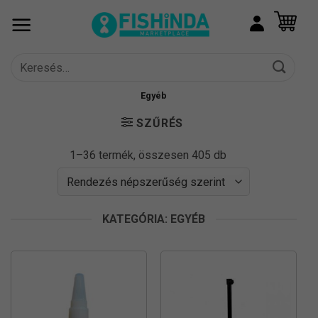
Skip
to
content
Keresés
a
következőre:
Egyéb
SZŰRÉS
Sorted
1–36 termék, összesen 405 db
by
popularity
KATEGÓRIA: EGYÉB