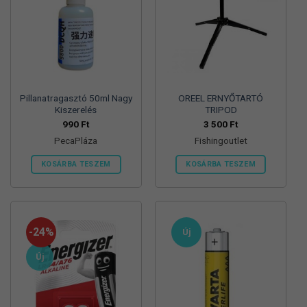
Pillanatragasztó 50ml Nagy
OREEL ERNYŐTARTÓ
Kiszerelés
TRIPOD
990
Ft
3 500
Ft
PecaPláza
Fishingoutlet
KOSÁRBA TESZEM
KOSÁRBA TESZEM
Ennek
a
terméknek
több
-24%
Új
variációja
van.
Új
A
változatok
a