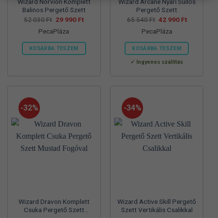
Wizard Norvion Komplett
Wizard Arcane Nyári Süllős
Balinos Pergető Szett
Pergető Szett
Original
Current
Original
Current
52 030
Ft
29 990
Ft
65 540
Ft
42 990
Ft
price
price
price
price
PecaPláza
PecaPláza
was:
is:
was:
is:
52
29
65
42
030 Ft.
990 Ft.
540 Ft.
990 Ft.
KOSÁRBA TESZEM
KOSÁRBA TESZEM
Ennek
Ennek
Ingyenes szállítás
a
a
terméknek
terméknek
több
több
variációja
variációja
-32%
-34%
van.
van.
A
A
változatok
változatok
a
a
termékoldalon
termékoldalon
választhatók
választhatók
ki
ki
Wizard Dravon Komplett
Wizard Active Skill Pergető
Csuka Pergető Szett
Szett Vertikális Csalikkal