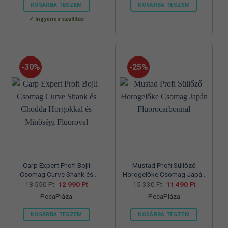
560 Ft.
990 Ft.
550 Ft.
990 Ft.
KOSÁRBA TESZEM
KOSÁRBA TESZEM
Ennek
Ennek
Ingyenes szállítás
a
a
terméknek
terméknek
több
több
variációja
variációja
-30%
-25%
van.
van.
A
A
változatok
változatok
a
a
termékoldalon
termékoldalon
választhatók
választhatók
ki
ki
Carp Expert Profi Bojli
Mustad Profi Süllőző
Csomag Curve Shank és
Horogelőke Csomag Japán
Chodda Horgokkal és
Fluorocarbonnal
Original
Current
Original
Current
18 550
Ft
12 990
Ft
15 330
Ft
11 490
Ft
price
price
price
price
Minőségi Fluoroval
PecaPláza
PecaPláza
was:
is:
was:
is:
18
12
15
11
550 Ft.
990 Ft.
330 Ft.
490 Ft.
KOSÁRBA TESZEM
KOSÁRBA TESZEM
Ennek
Ennek