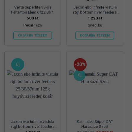
Varta Superlife 9v-os
Jaxon eko infinite vistula
Féltartós Elem 6f22 Bl/1
rtgl bottom river feeders
25/30/57mm 100g
500
Ft
1 220
Ft
folyóvizi feeder kosár
PecaPláza
Sneci.hu
KOSÁRBA TESZEM
KOSÁRBA TESZEM
Ennek
a
terméknek
több
-20%
Új
variációja
van.
Új
A
változatok
a
termékoldalon
választhatók
ki
Jaxon eko infinite vistula
Kamasaki Super CAT
rtgl bottom river feeders
Harcsázó Szett
25/30/57mm 125g