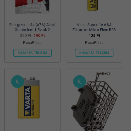
termékoldalon
választhatók
ki
Energizer Lr44 (a76) Alkáli
Varta Superlife AAA
Gombelem 1,5v bl/2
Féltartós Mikró Elem R03
Bl/4
Original
Current
250
Ft
190
Ft
125
Ft
price
price
PecaPláza
PecaPláza
was:
is:
250 Ft.
190 Ft.
KOSÁRBA TESZEM
KOSÁRBA TESZEM
Ennek
Ennek
a
a
terméknek
terméknek
több
több
Új
Új
variációja
variációja
van.
van.
A
A
változatok
változatok
a
a
termékoldalon
termékoldalon
választhatók
választhatók
ki
ki