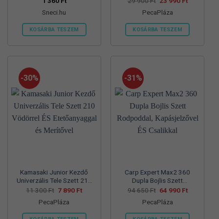
Original
Current
1 360
Ft
29 900
Ft
23 990
Ft
price
price
folyóvizi feeder kosár
Sneci.hu
PecaPláza
was:
is:
29
23
900 Ft.
990 Ft.
KOSÁRBA TESZEM
KOSÁRBA TESZEM
Ennek
a
terméknek
több
-30%
-31%
variációja
van.
A
változatok
a
termékoldalon
választhatók
ki
Kamasaki Junior Kezdő
Carp Expert Max2 360
Univerzális Tele Szett 210
Dupla Bojlis Szett
Vödörrel ÉS Etetőanyaggal
Rodpoddal, Kapásjelzővel
Original
Current
Original
Current
11 300
Ft
7 890
Ft
94 650
Ft
64 990
Ft
price
price
price
price
és Merítővel
ÉS Csalikkal
PecaPláza
PecaPláza
was:
is:
was:
is:
11
7
94
64
300 Ft.
890 Ft.
650 Ft.
990 Ft.