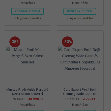
PecaPláza
PecaPláza
was:
is:
was:
is:
57
37
57
39
700 Ft.
990 Ft.
830 Ft.
990 Ft.
KOSÁRBA TESZEM
KOSÁRBA TESZEM
Ennek
Ennek
Ingyenes szállítás
Ingyenes szállítás
a
a
terméknek
terméknek
több
több
variációja
variációja
-35%
-30%
van.
van.
A
A
változatok
változatok
a
a
termékoldalon
termékoldalon
választhatók
választhatók
ki
ki
Mustad Profi Multis Pergető
Carp Expert Profi Bojli
Szett Salmo Sliderrel
Csomag Wide Gape és
Continental Horgokkal és
Original
Current
Original
Current
70 560
Ft
45 990
Ft
18 550
Ft
12 990
Ft
price
price
price
price
Minőségi Fluoroval
PecaPláza
PecaPláza
was:
is:
was:
is:
70
45
18
12