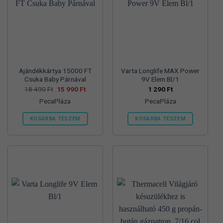
változatok
változatok
a
a
termékoldalon
termékoldalon
választhatók
választhatók
ki
ki
Ajándékkártya 15000 FT
Varta Longlife MAX Power
Csuka Baby Párnával
9V Elem Bl/1
Original
Current
18 490
Ft
15 990
Ft
1 290
Ft
price
price
PecaPláza
PecaPláza
was:
is:
18
15
490 Ft.
990 Ft.
KOSÁRBA TESZEM
KOSÁRBA TESZEM
Ennek
Ennek
a
a
terméknek
terméknek
több
több
variációja
variációja
van.
van.
A
A
változatok
változatok
a
a