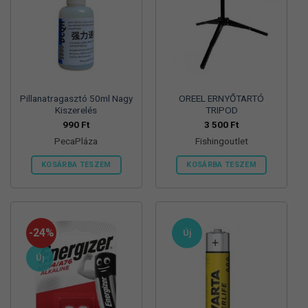
Pillanatragasztó 50ml Nagy
OREEL ERNYŐTARTÓ
Kiszerelés
TRIPOD
990
Ft
3 500
Ft
PecaPláza
Fishingoutlet
KOSÁRBA TESZEM
KOSÁRBA TESZEM
Ennek
a
terméknek
több
-24%
Új
variációja
van.
Új
A
változatok
a