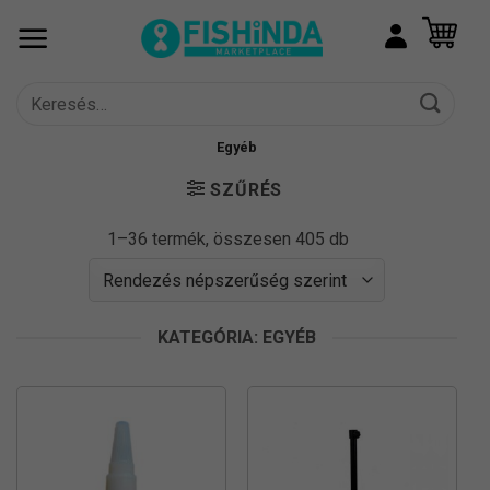
Skip
to
content
Keresés
a
következőre:
Egyéb
SZŰRÉS
Sorted
1–36 termék, összesen 405 db
by
popularity
KATEGÓRIA: EGYÉB