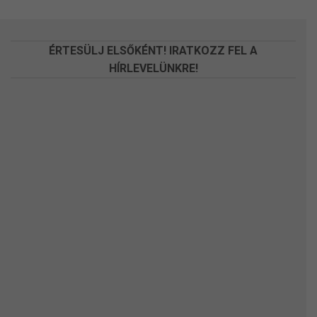
a
a
termékoldalon
termékoldalon
választhatók
választhatók
ÉRTESÜLJ ELSŐKÉNT! IRATKOZZ FEL A
ki
ki
HÍRLEVELÜNKRE!