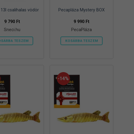
13l csalihalas vödör
Pecapláza Mystery BOX
9 790
Ft
9 990
Ft
Sneci.hu
PecaPláza
OSÁRBA TESZEM
KOSÁRBA TESZEM
Ennek
a
terméknek
több
variációja
-14%
van.
A
változatok
a
termékoldalon
választhatók
ki