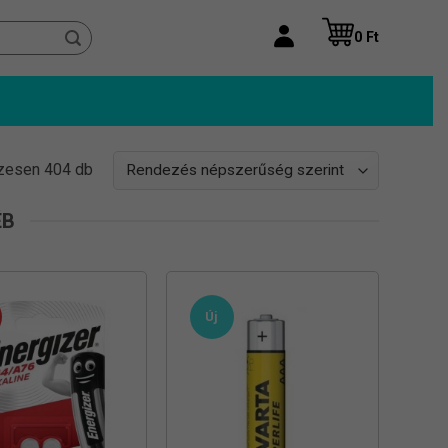
0
Ft
Sorted
zesen 404 db
by
popularity
ÉB
Új