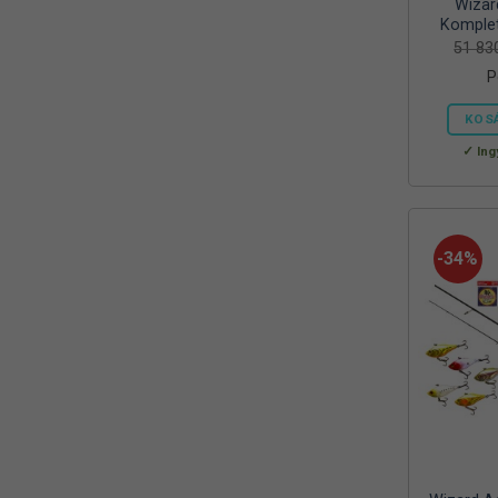
Wizar
Mora
(2)
Komplet
51 8
MTX
(1)
P
Mustad
(9)
KOS
Okuma
(1)
Ing
OREEL
(1)
Outdoor
(3)
-34%
Palisad
(1)
Peca Pláza
(1)
Prologic
(4)
QUANTUM
(1)
Rapala
(6)
Rapture
(2)