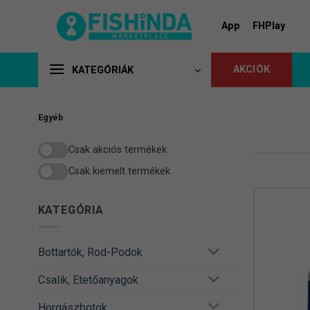
Skip
to
App
FHPlay
content
AKCIÓK
KATEGÓRIÁK
Egyéb
Csak akciós termékek
Csak kiemelt termékek
KATEGÓRIA
Bottartók, Rod-Podok
Csalik, Etetőanyagok
Horgászbotok