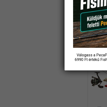
Koós
(3)
Ajándék
L&K
(2)
Csuka
18 4
LBFishing
(4)
P
Led Lenser
(2)
KOS
Loomis and Franklin
(1)
MADCAT
(7)
Válogass a PecaP
Marshal
-31%
(1)
6990 Ft értékű
Fis
MAVER
(1)
Maxell
(1)
MFF
(3)
Mikado
(8)
MIVARDI
(4)