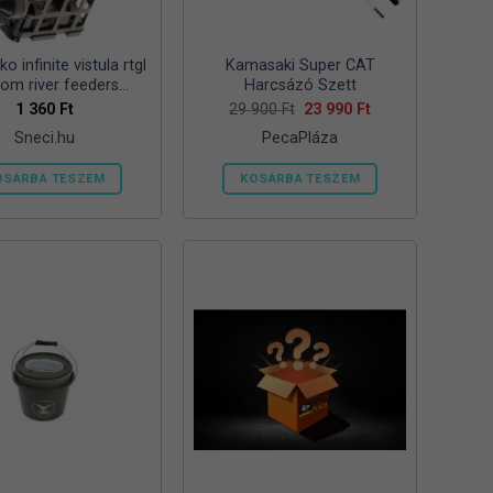
ki
ki
o infinite vistula rtgl
Kamasaki Super CAT
tom river feeders
Harcsázó Szett
57mm 125g folyóvizi
Original
Current
1 360
Ft
29 900
Ft
23 990
Ft
price
price
feeder kosár
Sneci.hu
PecaPláza
was:
is:
29
23
900 Ft.
990 Ft.
OSÁRBA TESZEM
KOSÁRBA TESZEM
Ennek
a
terméknek
több
variációja
van.
A
változatok
a
termékoldalon
választhatók
ki