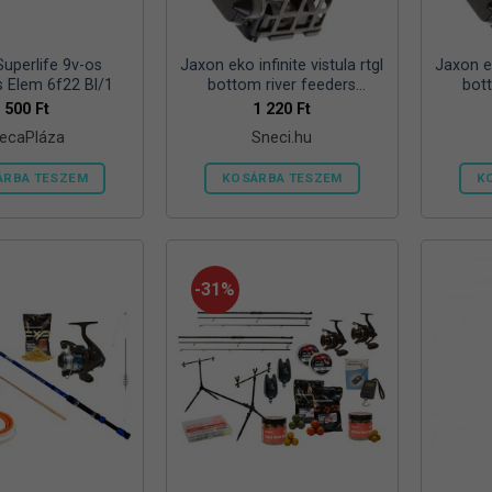
ki
Superlife 9v-os
Jaxon eko infinite vistula rtgl
Jaxon ek
s Elem 6f22 Bl/1
bottom river feeders
bot
25/30/57mm 100g folyóvizi
25/30/
500
Ft
1 220
Ft
feeder kosár
ecaPláza
Sneci.hu
ÁRBA TESZEM
KOSÁRBA TESZEM
K
Ennek
a
terméknek
több
-31%
variációja
van.
A
változatok
a
termékoldalon
választhatók
ki