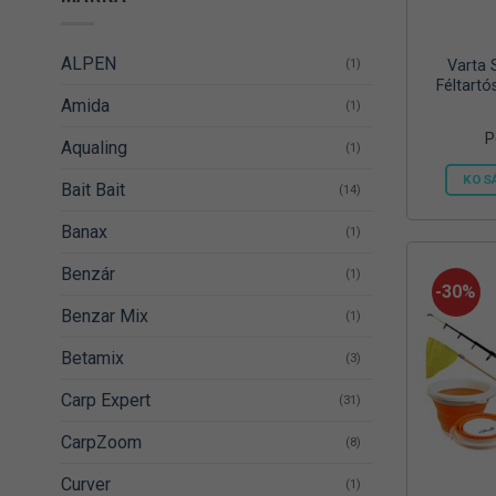
ALPEN
(1)
Varta 
Féltartó
Amida
(1)
P
Aqualing
(1)
KOS
Bait Bait
(14)
Banax
(1)
Benzár
(1)
-30%
Benzar Mix
(1)
Betamix
(3)
Carp Expert
(31)
CarpZoom
(8)
Curver
(1)