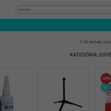
Keresés
a
következőre:
1–36 termék, öss
KATEGÓRIA: EGY
-24%
Új