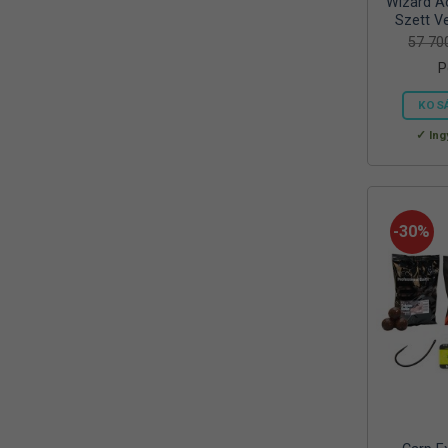
Wizard Ac
Reiva
Szett Ve
(1)
57 7
RELAX
(1)
P
RIDGEMONKEY
(4)
KOS
SAL
Ing
(2)
SEDO
(2)
SILSTAR
(3)
-30%
Silverline
(2)
SKROSS
(1)
SMA
(1)
SODASTREAM
(1)
Sonik
(1)
Szász
(2)