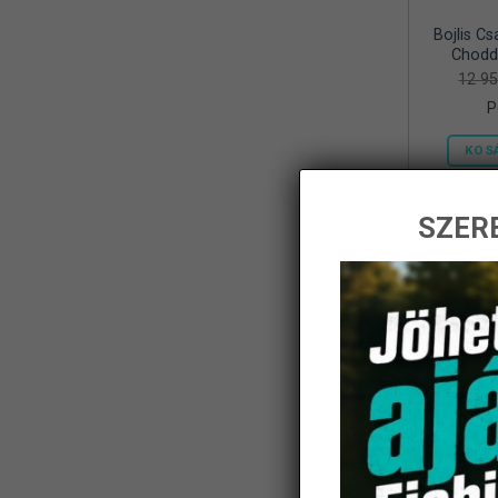
Bojlis Cs
Frenetic
(8)
Chodd
12 9
Gamakatsu
(1)
P
Geoff Anderson
(5)
KOS
Haldoradó
(1)
HOME
(5)
SZERE
iBite
(2)
-14%
JAXON
(11)
K-Karp
(8)
Kamasaki
(6)
KARCHER
(1)
KOLPO
(1)