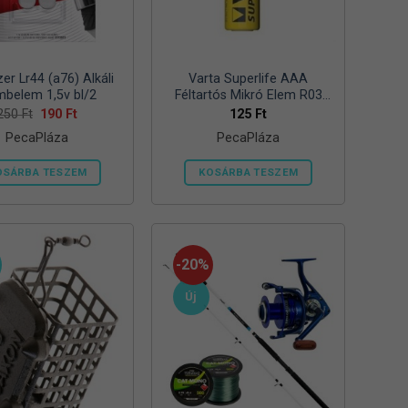
zer Lr44 (a76) Alkáli
Varta Superlife AAA
belem 1,5v bl/2
Féltartós Mikró Elem R03
Bl/4
Original
Current
250
Ft
190
Ft
125
Ft
price
price
PecaPláza
PecaPláza
was:
is:
250 Ft.
190 Ft.
OSÁRBA TESZEM
KOSÁRBA TESZEM
Ennek
Ennek
a
a
terméknek
terméknek
több
több
-20%
variációja
variációja
Új
van.
van.
A
A
változatok
változatok
a
a
termékoldalon
termékoldalon
választhatók
választhatók