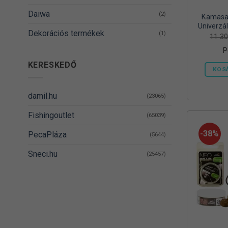
Daiwa
(2)
Kamasak
Univerzál
Dekorációs termékek
(1)
Vödörrel
11 3
és
P
DELPHIN
(14)
KERESKEDŐ
KOS
Denzel
(8)
Dovit
(38)
damil.hu
(23065)
DUDI BAIT
(5)
Fishingoutlet
(65039)
Egyéb
(1)
-38%
PecaPláza
(5644)
Energizer
(2)
Sneci.hu
(25457)
EnergoTeam
(63)
Feedermania
(4)
Fieldmann
(1)
FOX RAGE
(3)