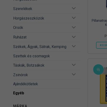
Szerelékek
Horgászeszközök
Pillanatr
K
Orsók
P
Ruházat
KOS
Székek, Ágyak, Sátrak, Kemping
Szettek és csomagok
Táskák, Botzsákok
Új
Zsinórok
Ajándékötletek
Egyéb
MÁRKA