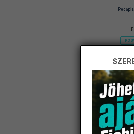
Pecaplá
Frenetic
(8)
Gamakatsu
(1)
P
Geoff Anderson
(5)
KOS
Haldoradó
(1)
HOME
(5)
SZERE
iBite
(2)
-14%
JAXON
(11)
K-Karp
(8)
Kamasaki
(6)
KARCHER
(1)
KOLPO
(1)