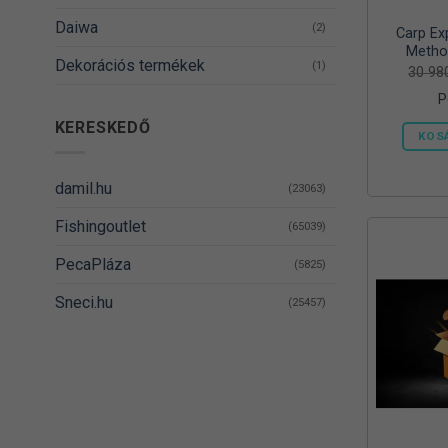
Daiwa
(2)
Carp Ex
Metho
Dekorációs termékek
(1)
30 9
P
DELPHIN
(14)
KERESKEDŐ
KOS
Denzel
(8)
Dovit
(38)
damil.hu
(23063)
DUDI BAIT
(5)
Fishingoutlet
(65039)
Egyéb
(1)
PecaPláza
(5825)
Energizer
(2)
Sneci.hu
(25457)
EnergoTeam
(63)
Feedermania
(4)
Fieldmann
(1)
FOX RAGE
(3)