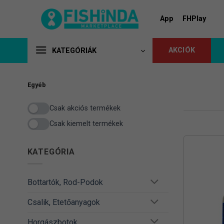
Skip
to
App
FHPlay
content
AKCIÓK
KATEGÓRIÁK
Egyéb
Csak akciós termékek
Csak kiemelt termékek
KATEGÓRIA
Bottartók, Rod-Podok
Csalik, Etetőanyagok
Horgászbotok