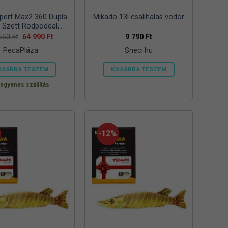
pert Max2 360 Dupla
Mikado 13l csalihalas vödör
s Szett Rodpoddal,
elzővel ÉS Csalikkal
Original
Current
 650
Ft
64 990
Ft
9 790
Ft
price
price
PecaPláza
Sneci.hu
was:
is:
94
64
650 Ft.
990 Ft.
OSÁRBA TESZEM
KOSÁRBA TESZEM
Ennek
Ingyenes szállítás
a
terméknek
több
variációja
-12%
van.
A
változatok
a
termékoldalon
választhatók
ki