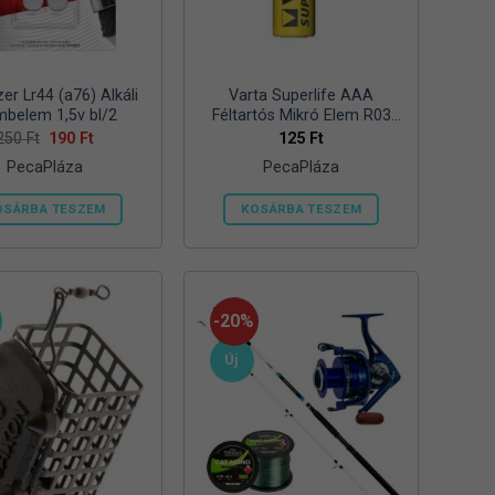
zer Lr44 (a76) Alkáli
Varta Superlife AAA
belem 1,5v bl/2
Féltartós Mikró Elem R03
Bl/4
Original
Current
250
Ft
190
Ft
125
Ft
price
price
PecaPláza
PecaPláza
was:
is:
250 Ft.
190 Ft.
OSÁRBA TESZEM
KOSÁRBA TESZEM
Ennek
Ennek
a
a
terméknek
terméknek
több
több
-20%
variációja
variációja
Új
van.
van.
A
A
változatok
változatok
a
a
termékoldalon
termékoldalon
választhatók
választhatók