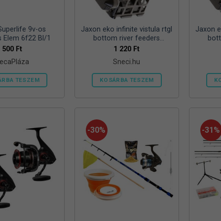
ki
Superlife 9v-os
Jaxon eko infinite vistula rtgl
Jaxon ek
s Elem 6f22 Bl/1
bottom river feeders
bot
25/30/57mm 100g folyóvizi
25/30/
500
Ft
1 220
Ft
feeder kosár
ecaPláza
Sneci.hu
ÁRBA TESZEM
KOSÁRBA TESZEM
K
Ennek
a
terméknek
több
-30%
-31%
variációja
van.
A
változatok
a
termékoldalon
választhatók
ki