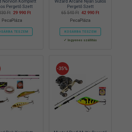
d Norvion Komplett
Wizard Arcane Nyári Süllős
nos Pergető Szett
Pergető Szett
Original
Current
Original
Current
 030
Ft
29 990
Ft
65 540
Ft
42 990
Ft
price
price
price
price
PecaPláza
PecaPláza
was:
is:
was:
is:
52
29
65
42
030 Ft.
990 Ft.
540 Ft.
990 Ft.
OSÁRBA TESZEM
KOSÁRBA TESZEM
Ennek
Ennek
Ingyenes szállítás
a
a
terméknek
terméknek
több
több
variációja
variációja
-35%
van.
van.
A
A
változatok
változatok
a
a
termékoldalon
termékoldalon
választhatók
választhatók
ki
ki