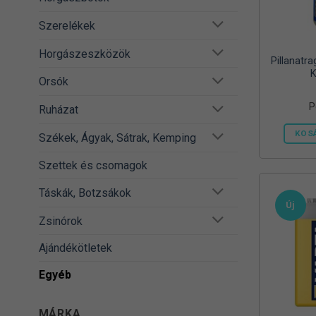
Szerelékek
Horgászeszközök
Pillanatr
K
Orsók
P
Ruházat
KOS
Székek, Ágyak, Sátrak, Kemping
Szettek és csomagok
Táskák, Botzsákok
Új
Zsinórok
Ajándékötletek
Egyéb
MÁRKA