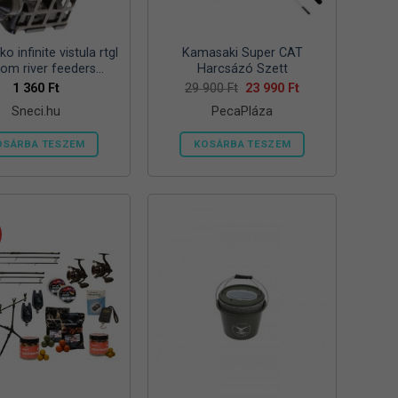
ki
ki
o infinite vistula rtgl
Kamasaki Super CAT
tom river feeders
Harcsázó Szett
57mm 125g folyóvizi
Original
Current
1 360
Ft
29 900
Ft
23 990
Ft
price
price
feeder kosár
Sneci.hu
PecaPláza
was:
is:
29
23
900 Ft.
990 Ft.
OSÁRBA TESZEM
KOSÁRBA TESZEM
Ennek
a
terméknek
több
variációja
van.
A
változatok
a
termékoldalon
választhatók
ki