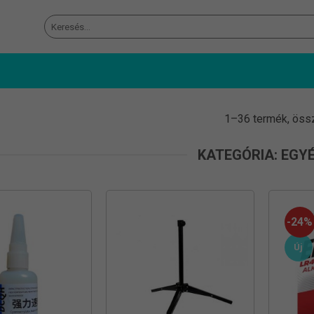
Keresés
a
következőre:
1–36 termék, öss
KATEGÓRIA: EGY
-24%
Új