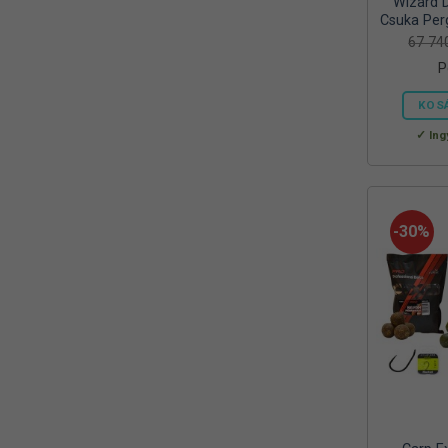
Wizard 
Reiva
Csuka Per
(1)
67 7
RELAX
(1)
P
RIDGEMONKEY
(4)
KOS
SAL
Ing
(2)
SEDO
(2)
SILSTAR
(3)
-30%
Silverline
(2)
SKROSS
(1)
SMA
(1)
SODASTREAM
(1)
Sonik
(1)
Szász
(2)