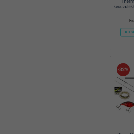
Therma
Mora
(2)
késuzülék
450 g
MTX
(1)
gázpatron
Fi
Mustad
(9)
KOS
Okuma
(1)
OREEL
(1)
Outdoor
(3)
-32%
Palisad
(1)
Peca Pláza
(1)
Prologic
(4)
QUANTUM
(1)
Rapala
(6)
Rapture
(2)