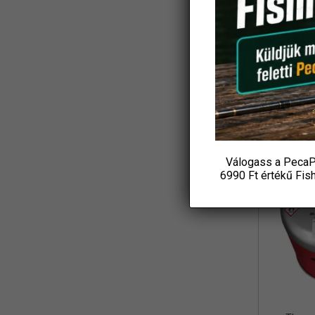
Koós
(3)
Ajándék
L&K
(2)
Csuka
19 6
LBFishing
(4)
P
Led Lenser
(2)
KOS
Loomis and Franklin
(1)
MADCAT
(7)
Válogass a PecaP
Marshal
(1)
6990 Ft értékű
Fis
MAVER
(1)
Maxell
(1)
MFF
(3)
Mikado
(8)
MIVARDI
(4)