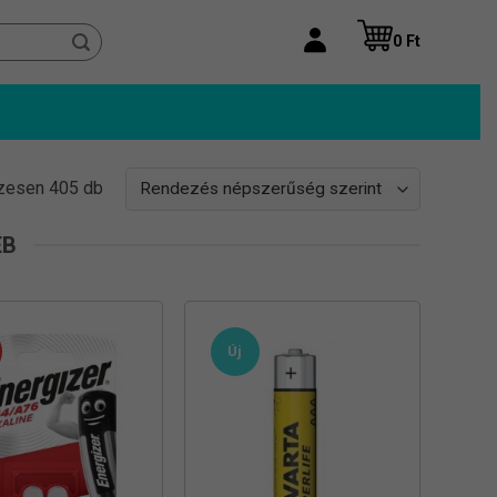
0
Ft
Sorted
zesen 405 db
by
popularity
ÉB
Új