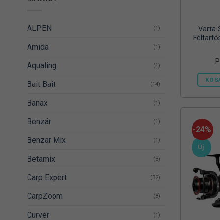
ALPEN
(1)
Varta 
Féltartó
Amida
(1)
P
Aqualing
(1)
KOS
Bait Bait
(14)
Banax
(1)
Benzár
(1)
-24%
Benzar Mix
(1)
Új
Betamix
(3)
Carp Expert
(32)
CarpZoom
(8)
Curver
(1)