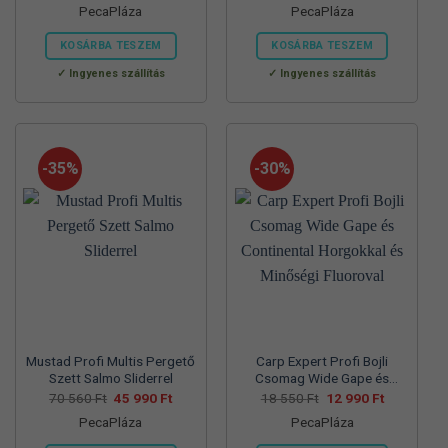
PecaPláza
PecaPláza
was:
is:
was:
is:
57
37
57
39
700 Ft.
990 Ft.
830 Ft.
990 Ft.
KOSÁRBA TESZEM
KOSÁRBA TESZEM
Ennek
Ennek
Ingyenes szállítás
Ingyenes szállítás
a
a
terméknek
terméknek
több
több
variációja
variációja
-35%
-30%
van.
van.
A
A
változatok
változatok
a
a
termékoldalon
termékoldalon
választhatók
választhatók
ki
ki
Mustad Profi Multis Pergető
Carp Expert Profi Bojli
Szett Salmo Sliderrel
Csomag Wide Gape és
Continental Horgokkal és
Original
Current
Original
Current
70 560
Ft
45 990
Ft
18 550
Ft
12 990
Ft
price
price
price
price
Minőségi Fluoroval
PecaPláza
PecaPláza
was:
is:
was:
is:
70
45
18
12