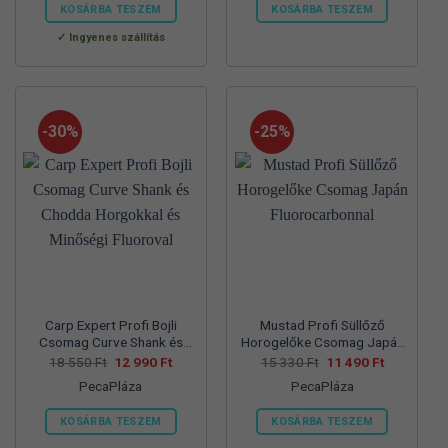
560 Ft.
990 Ft.
550 Ft.
990 Ft.
KOSÁRBA TESZEM
KOSÁRBA TESZEM
Ennek
Ennek
Ingyenes szállítás
a
a
terméknek
terméknek
több
több
variációja
variációja
-30%
-25%
van.
van.
A
A
változatok
változatok
a
a
termékoldalon
termékoldalon
választhatók
választhatók
ki
ki
Carp Expert Profi Bojli
Mustad Profi Süllőző
Csomag Curve Shank és
Horogelőke Csomag Japán
Chodda Horgokkal és
Fluorocarbonnal
Original
Current
Original
Current
18 550
Ft
12 990
Ft
15 330
Ft
11 490
Ft
price
price
price
price
Minőségi Fluoroval
PecaPláza
PecaPláza
was:
is:
was:
is:
18
12
15
11
550 Ft.
990 Ft.
330 Ft.
490 Ft.
KOSÁRBA TESZEM
KOSÁRBA TESZEM
Ennek
Ennek