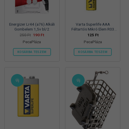
termékoldalon
választhatók
ki
Energizer Lr44 (a76) Alkáli
Varta Superlife AAA
Gombelem 1,5v bl/2
Féltartós Mikró Elem R03
Bl/4
Original
Current
250
Ft
190
Ft
125
Ft
price
price
PecaPláza
PecaPláza
was:
is:
250 Ft.
190 Ft.
KOSÁRBA TESZEM
KOSÁRBA TESZEM
Ennek
Ennek
a
a
terméknek
terméknek
több
több
Új
Új
variációja
variációja
van.
van.
A
A
változatok
változatok
a
a
termékoldalon
termékoldalon
választhatók
választhatók
ki
ki