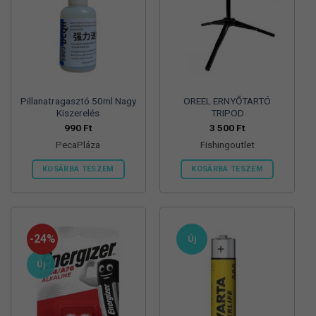
Pillanatragasztó 50ml Nagy
OREEL ERNYŐTARTÓ
Kiszerelés
TRIPOD
990
Ft
3 500
Ft
PecaPláza
Fishingoutlet
KOSÁRBA TESZEM
KOSÁRBA TESZEM
Ennek
a
terméknek
több
-24%
Új
variációja
van.
Új
A
változatok
a