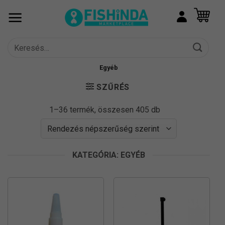
Skip
to
content
Keresés
a
következőre:
Egyéb
SZŰRÉS
Sorted
1–36 termék, összesen 405 db
by
popularity
KATEGÓRIA: EGYÉB