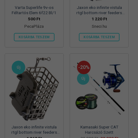
Varta Superlife 9v-os
Jaxon eko infinite vistula
Féltartós Elem 6f22 Bl/1
rtgl bottom river feeders
25/30/57mm 100g
500
Ft
1 220
Ft
folyóvizi feeder kosár
PecaPláza
Sneci.hu
KOSÁRBA TESZEM
KOSÁRBA TESZEM
Ennek
a
terméknek
több
-20%
Új
variációja
van.
Új
A
változatok
a
termékoldalon
választhatók
ki
Jaxon eko infinite vistula
Kamasaki Super CAT
rtgl bottom river feeders
Harcsázó Szett
25/30/57mm 125g