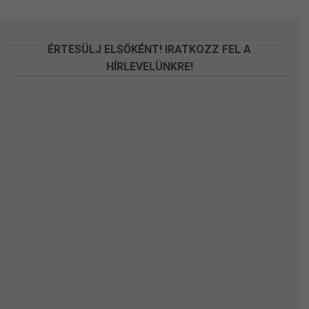
a
a
termékoldalon
termékoldalon
választhatók
választhatók
ÉRTESÜLJ ELSŐKÉNT! IRATKOZZ FEL A
ki
ki
HÍRLEVELÜNKRE!