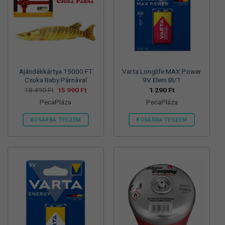
változatok
változatok
a
a
termékoldalon
termékoldalon
választhatók
választhatók
ki
ki
Ajándékkártya 15000 FT
Varta Longlife MAX Power
Csuka Baby Párnával
9V Elem Bl/1
Original
Current
18 490
Ft
15 990
Ft
1 290
Ft
price
price
PecaPláza
PecaPláza
was:
is:
18
15
490 Ft.
990 Ft.
KOSÁRBA TESZEM
KOSÁRBA TESZEM
Ennek
Ennek
a
a
terméknek
terméknek
több
több
variációja
variációja
van.
van.
A
A
változatok
változatok
a
a