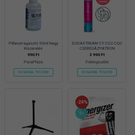
Pillanatragasztó 50ml Nagy
SODASTREAM CY CO2 CQC
Kiszerelés
CSEREGÁZPATRON
990
Ft
3 990
Ft
PecaPláza
Fishingoutlet
KOSÁRBA TESZEM
KOSÁRBA TESZEM
Ennek
a
terméknek
több
-24%
variációja
van.
Új
A
változatok
a