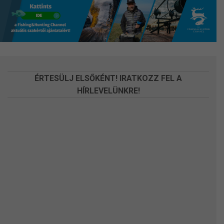
változatok
változatok
a
a
termékoldalon
termékoldalon
választhatók
választhatók
ki
ki
ÉRTESÜLJ ELSŐKÉNT! IRATKOZZ FEL A
HÍRLEVELÜNKRE!