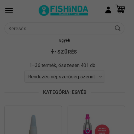
Skip
to
content
Keresés
a
következőre:
Egyéb
SZŰRÉS
Sorted
1–36 termék, összesen 401 db
by
popularity
KATEGÓRIA: EGYÉB