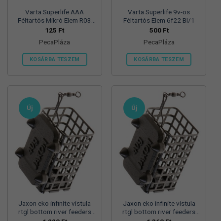
Varta Superlife AAA
Varta Superlife 9v-os
Féltartós Mikró Elem R03
Féltartós Elem 6f22 Bl/1
Bl/4
125
Ft
500
Ft
PecaPláza
PecaPláza
KOSÁRBA TESZEM
KOSÁRBA TESZEM
Ennek
Ennek
a
a
terméknek
terméknek
több
több
Új
Új
variációja
variációja
van.
van.
A
A
változatok
változatok
a
a
termékoldalon
termékoldalon
választhatók
választhatók
ki
ki
Jaxon eko infinite vistula
Jaxon eko infinite vistula
rtgl bottom river feeders
rtgl bottom river feeders
25/30/57mm 100g
25/30/57mm 125g