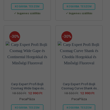
57
39
70
45
830 Ft.
990 Ft.
560 Ft.
990 Ft.
KOSÁRBA TESZEM
KOSÁRBA TESZEM
Ennek
Ennek
Ingyenes szállítás
Ingyenes szállítás
a
a
terméknek
terméknek
több
több
variációja
variációja
-30%
-30%
van.
van.
A
A
változatok
változatok
a
a
termékoldalon
termékoldalon
választhatók
választhatók
ki
ki
Carp Expert Profi Bojli
Carp Expert Profi Bojli
Csomag Wide Gape és
Csomag Curve Shank és
Continental Horgokkal és
Chodda Horgokkal és
Original
Current
Original
Current
18 550
Ft
12 990
Ft
18 550
Ft
12 990
Ft
price
price
price
price
Minőségi Fluoroval
Minőségi Fluoroval
PecaPláza
PecaPláza
was:
is:
was:
is:
18
12
18
12
550 Ft.
990 Ft.
550 Ft.
990 Ft.
KOSÁRBA TESZEM
KOSÁRBA TESZEM