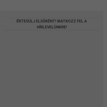
változatok
változatok
a
a
termékoldalon
termékoldalon
választhatók
választhatók
ÉRTESÜLJ ELSŐKÉNT! IRATKOZZ FEL A
ki
ki
HÍRLEVELÜNKRE!