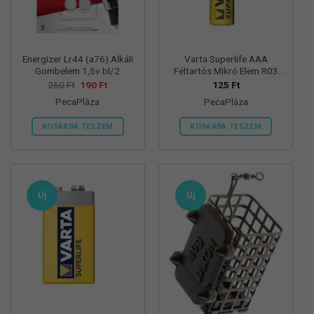
termékoldalon
választhatók
ki
Energizer Lr44 (a76) Alkáli
Varta Superlife AAA
Gombelem 1,5v bl/2
Féltartós Mikró Elem R03
Bl/4
Original
Current
250
Ft
190
Ft
125
Ft
price
price
PecaPláza
PecaPláza
was:
is:
250 Ft.
190 Ft.
KOSÁRBA TESZEM
KOSÁRBA TESZEM
Ennek
Ennek
a
a
terméknek
terméknek
több
több
Új
Új
variációja
variációja
van.
van.
A
A
változatok
változatok
a
a
termékoldalon
termékoldalon
választhatók
választhatók
ki
ki