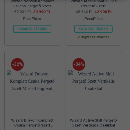
Wizard Norvion Komplett
Wizard Arcane Nyári Süllős
Balinos Pergető Szett
Pergető Szett
Original
Current
Original
Current
52 030
Ft
29 990
Ft
65 540
Ft
42 990
Ft
price
price
price
price
PecaPláza
PecaPláza
was:
is:
was:
is:
52
29
65
42
030 Ft.
990 Ft.
540 Ft.
990 Ft.
KOSÁRBA TESZEM
KOSÁRBA TESZEM
Ennek
Ennek
Ingyenes szállítás
a
a
terméknek
terméknek
több
több
variációja
variációja
-32%
-34%
van.
van.
A
A
változatok
változatok
a
a
termékoldalon
termékoldalon
választhatók
választhatók
ki
ki
Wizard Dravon Komplett
Wizard Active Skill Pergető
Csuka Pergető Szett
Szett Vertikális Csalikkal