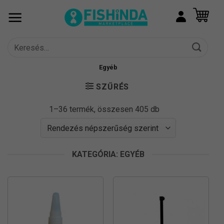
Skip
to
content
Keresés
a
következőre:
Egyéb
SZŰRÉS
Sorted
1–36 termék, összesen 405 db
by
popularity
KATEGÓRIA: EGYÉB