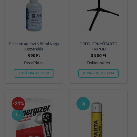
Pillanatragasztó 50ml Nagy
OREEL ERNYŐTARTÓ
Kiszerelés
TRIPOD
990
Ft
3 500
Ft
PecaPláza
Fishingoutlet
KOSÁRBA TESZEM
KOSÁRBA TESZEM
Ennek
a
terméknek
több
-24%
Új
variációja
van.
Új
A
változatok
a