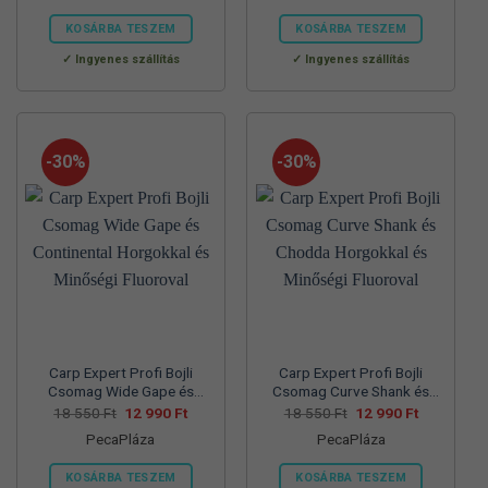
57
39
70
45
830 Ft.
990 Ft.
560 Ft.
990 Ft.
KOSÁRBA TESZEM
KOSÁRBA TESZEM
Ennek
Ennek
Ingyenes szállítás
Ingyenes szállítás
a
a
terméknek
terméknek
több
több
variációja
variációja
-30%
-30%
van.
van.
A
A
változatok
változatok
a
a
termékoldalon
termékoldalon
választhatók
választhatók
ki
ki
Carp Expert Profi Bojli
Carp Expert Profi Bojli
Csomag Wide Gape és
Csomag Curve Shank és
Continental Horgokkal és
Chodda Horgokkal és
Original
Current
Original
Current
18 550
Ft
12 990
Ft
18 550
Ft
12 990
Ft
price
price
price
price
Minőségi Fluoroval
Minőségi Fluoroval
PecaPláza
PecaPláza
was:
is:
was:
is:
18
12
18
12
550 Ft.
990 Ft.
550 Ft.
990 Ft.
KOSÁRBA TESZEM
KOSÁRBA TESZEM