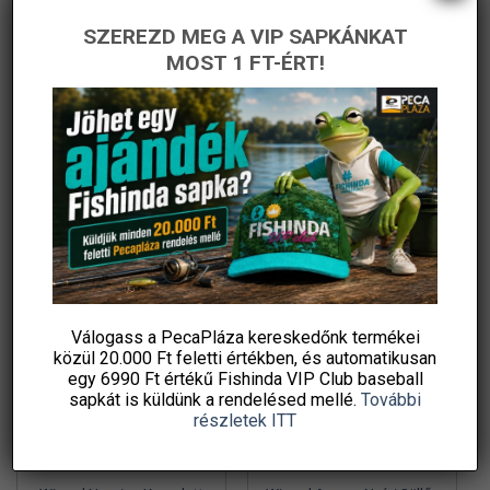
ki
ki
SZEREZD MEG A VIP SAPKÁNKAT
Thermacell Világjáró
Wizard Perch Blade
MOST 1 FT-ÉRT!
késuzülékhez is használható
Komplett Pergető Szett
450 g propán-bután
Csalikkal
Original
Current
5 990
Ft
51 830
Ft
35 990
Ft
price
price
gázpatron, 7/16 col
Fishingoutlet
PecaPláza
was:
is:
menetes szelep, –
51
35
830 Ft.
990 Ft.
KOSÁRBA TESZEM
KOSÁRBA TESZEM
Ennek
Ingyenes szállítás
a
terméknek
több
variációja
-42%
-34%
van.
A
változatok
Válogass a PecaPláza kereskedőnk termékei
közül
20.000 Ft feletti
értékben, és automatikusan
a
egy 6990 Ft értékű
Fishinda VIP Club baseball
termékoldalon
sapkát
is küldünk a rendelésed mellé.
További
választhatók
részletek ITT
ki