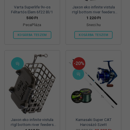
Varta Superlife 9v-os
Jaxon eko infinite vistula
Féltartós Elem 6f22 Bl/1
rtgl bottom river feeders
25/30/57mm 100g
500
Ft
1 220
Ft
folyóvizi feeder kosár
PecaPláza
Sneci.hu
KOSÁRBA TESZEM
KOSÁRBA TESZEM
Ennek
a
terméknek
több
-20%
Új
variációja
van.
Új
A
változatok
a
termékoldalon
választhatók
ki
Jaxon eko infinite vistula
Kamasaki Super CAT
rtgl bottom river feeders
Harcsázó Szett
25/30/57mm 125g