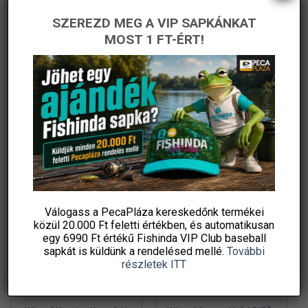
ki
ki
SZEREZD MEG A VIP SAPKÁNKAT
Thermacell Világjáró
Wizard Perch Blade
MOST 1 FT-ÉRT!
késuzülékhez is használható
Komplett Pergető Szett
450 g propán-bután
Csalikkal
Original
Current
5 990
Ft
51 830
Ft
35 990
Ft
price
price
gázpatron, 7/16 col
Fishingoutlet
PecaPláza
was:
is:
menetes szelep, –
51
35
830 Ft.
990 Ft.
KOSÁRBA TESZEM
KOSÁRBA TESZEM
Ennek
Ingyenes szállítás
a
terméknek
több
variációja
-42%
-34%
van.
A
változatok
Válogass a PecaPláza kereskedőnk termékei
közül
20.000 Ft feletti
értékben, és automatikusan
a
egy 6990 Ft értékű
Fishinda VIP Club baseball
termékoldalon
sapkát
is küldünk a rendelésed mellé.
További
választhatók
részletek ITT
ki