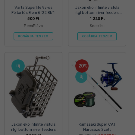
Varta Superlife 9v-os
Jaxon eko infinite vistula
Féltartós Elem 6f22 Bl/1
rtgl bottom river feeders
25/30/57mm 100g
500
Ft
1 220
Ft
folyóvizi feeder kosár
PecaPláza
Sneci.hu
KOSÁRBA TESZEM
KOSÁRBA TESZEM
Ennek
a
terméknek
több
-20%
Új
variációja
van.
Új
A
változatok
a
termékoldalon
választhatók
ki
Jaxon eko infinite vistula
Kamasaki Super CAT
rtgl bottom river feeders
Harcsázó Szett
25/30/57mm 125g