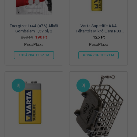
termékoldalon
választhatók
ki
Energizer Lr44 (a76) Alkáli
Varta Superlife AAA
Gombelem 1,5v bl/2
Féltartós Mikró Elem R03
Bl/4
Original
Current
250
Ft
190
Ft
125
Ft
price
price
PecaPláza
PecaPláza
was:
is:
250 Ft.
190 Ft.
KOSÁRBA TESZEM
KOSÁRBA TESZEM
Ennek
Ennek
a
a
terméknek
terméknek
több
több
Új
Új
variációja
variációja
van.
van.
A
A
változatok
változatok
a
a
termékoldalon
termékoldalon
választhatók
választhatók
ki
ki