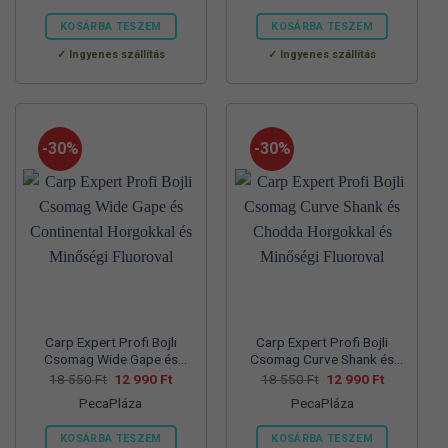
57
39
70
45
830 Ft.
990 Ft.
560 Ft.
990 Ft.
KOSÁRBA TESZEM
KOSÁRBA TESZEM
Ennek
Ennek
Ingyenes szállítás
Ingyenes szállítás
a
a
terméknek
terméknek
több
több
variációja
variációja
-30%
-30%
van.
van.
A
A
változatok
változatok
a
a
termékoldalon
termékoldalon
választhatók
választhatók
ki
ki
Carp Expert Profi Bojli
Carp Expert Profi Bojli
Csomag Wide Gape és
Csomag Curve Shank és
Continental Horgokkal és
Chodda Horgokkal és
Original
Current
Original
Current
18 550
Ft
12 990
Ft
18 550
Ft
12 990
Ft
price
price
price
price
Minőségi Fluoroval
Minőségi Fluoroval
PecaPláza
PecaPláza
was:
is:
was:
is:
18
12
18
12
550 Ft.
990 Ft.
550 Ft.
990 Ft.
KOSÁRBA TESZEM
KOSÁRBA TESZEM