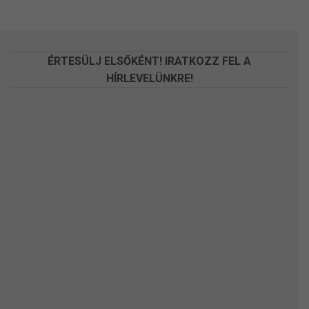
változatok
változatok
a
a
termékoldalon
termékoldalon
választhatók
választhatók
ÉRTESÜLJ ELSŐKÉNT! IRATKOZZ FEL A
ki
ki
HÍRLEVELÜNKRE!