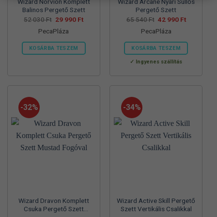
Wizard Norvion Komplett
Wizard Arcane Nyári Süllős
Balinos Pergető Szett
Pergető Szett
Original
Current
Original
Current
52 030
Ft
29 990
Ft
65 540
Ft
42 990
Ft
price
price
price
price
PecaPláza
PecaPláza
was:
is:
was:
is:
52
29
65
42
030 Ft.
990 Ft.
540 Ft.
990 Ft.
KOSÁRBA TESZEM
KOSÁRBA TESZEM
Ennek
Ennek
Ingyenes szállítás
a
a
terméknek
terméknek
több
több
variációja
variációja
-32%
-34%
van.
van.
A
A
változatok
változatok
a
a
termékoldalon
termékoldalon
választhatók
választhatók
ki
ki
Wizard Dravon Komplett
Wizard Active Skill Pergető
Csuka Pergető Szett
Szett Vertikális Csalikkal