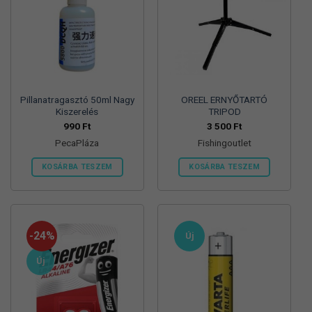
Pillanatragasztó 50ml Nagy
OREEL ERNYŐTARTÓ
Kiszerelés
TRIPOD
990
Ft
3 500
Ft
PecaPláza
Fishingoutlet
KOSÁRBA TESZEM
KOSÁRBA TESZEM
Ennek
a
terméknek
több
-24%
Új
variációja
van.
Új
A
változatok
a