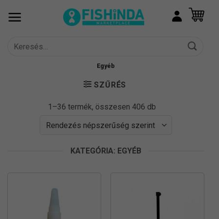
Skip
to
content
Keresés
a
következőre:
Egyéb
SZŰRÉS
Sorted
1–36 termék, összesen 406 db
by
popularity
KATEGÓRIA: EGYÉB