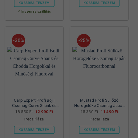
560 Ft.
990 Ft.
550 Ft.
990 Ft.
KOSÁRBA TESZEM
KOSÁRBA TESZEM
Ennek
Ennek
Ingyenes szállítás
a
a
terméknek
terméknek
több
több
variációja
variációja
-30%
-25%
van.
van.
A
A
változatok
változatok
a
a
termékoldalon
termékoldalon
választhatók
választhatók
ki
ki
Carp Expert Profi Bojli
Mustad Profi Süllőző
Csomag Curve Shank és
Horogelőke Csomag Japán
Chodda Horgokkal és
Fluorocarbonnal
Original
Current
Original
Current
18 550
Ft
12 990
Ft
15 330
Ft
11 490
Ft
price
price
price
price
Minőségi Fluoroval
PecaPláza
PecaPláza
was:
is:
was:
is:
18
12
15
11
550 Ft.
990 Ft.
330 Ft.
490 Ft.
KOSÁRBA TESZEM
KOSÁRBA TESZEM
Ennek
Ennek