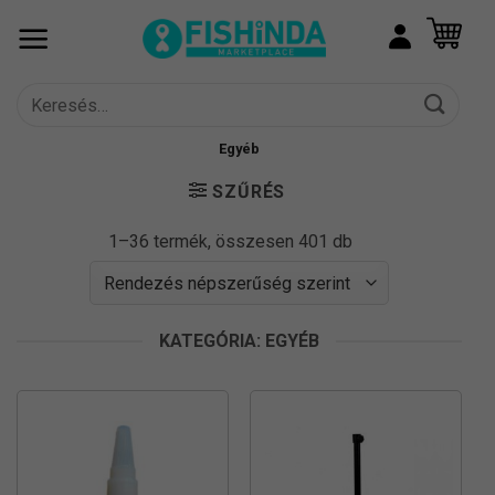
Skip
to
content
Keresés
a
következőre:
Egyéb
SZŰRÉS
Sorted
1–36 termék, összesen 401 db
by
popularity
KATEGÓRIA: EGYÉB