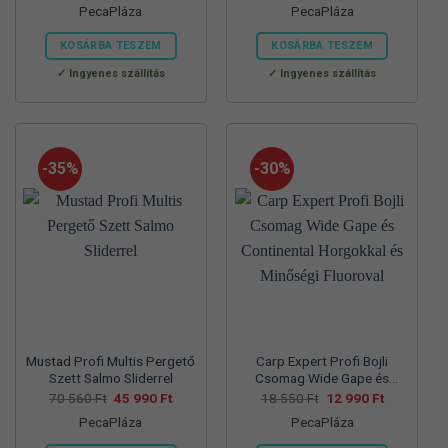
PecaPláza
PecaPláza
was:
is:
was:
is:
57
37
57
39
700 Ft.
990 Ft.
830 Ft.
990 Ft.
KOSÁRBA TESZEM
KOSÁRBA TESZEM
Ennek
Ennek
Ingyenes szállítás
Ingyenes szállítás
a
a
terméknek
terméknek
több
több
variációja
variációja
-35%
-30%
van.
van.
A
A
változatok
változatok
a
a
termékoldalon
termékoldalon
választhatók
választhatók
ki
ki
Mustad Profi Multis Pergető
Carp Expert Profi Bojli
Szett Salmo Sliderrel
Csomag Wide Gape és
Continental Horgokkal és
Original
Current
Original
Current
70 560
Ft
45 990
Ft
18 550
Ft
12 990
Ft
price
price
price
price
Minőségi Fluoroval
PecaPláza
PecaPláza
was:
is:
was:
is:
70
45
18
12