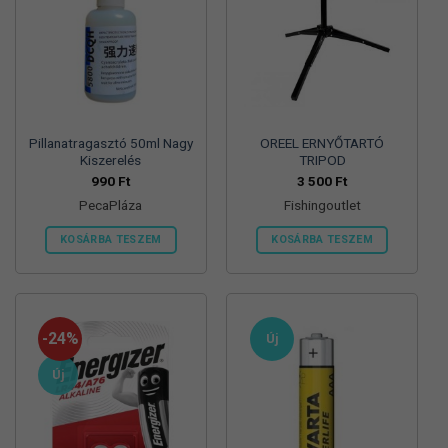
Pillanatragasztó 50ml Nagy
OREEL ERNYŐTARTÓ
Kiszerelés
TRIPOD
990
Ft
3 500
Ft
PecaPláza
Fishingoutlet
KOSÁRBA TESZEM
KOSÁRBA TESZEM
Ennek
a
terméknek
több
-24%
Új
variációja
van.
Új
A
változatok
a