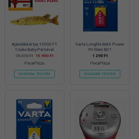
változatok
változatok
a
a
termékoldalon
termékoldalon
választhatók
választhatók
ki
ki
Ajándékkártya 15000 FT
Varta Longlife MAX Power
Csuka Baby Párnával
9V Elem Bl/1
Original
Current
18 490
Ft
15 990
Ft
1 290
Ft
price
price
PecaPláza
PecaPláza
was:
is:
18
15
490 Ft.
990 Ft.
KOSÁRBA TESZEM
KOSÁRBA TESZEM
Ennek
Ennek
a
a
terméknek
terméknek
több
több
variációja
variációja
van.
van.
A
A
változatok
változatok
a
a