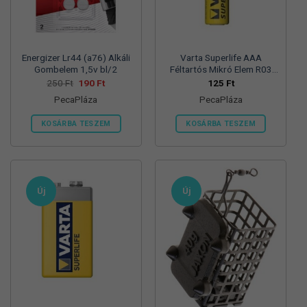
termékoldalon
választhatók
ki
Energizer Lr44 (a76) Alkáli
Varta Superlife AAA
Gombelem 1,5v bl/2
Féltartós Mikró Elem R03
Bl/4
Original
Current
250
Ft
190
Ft
125
Ft
price
price
PecaPláza
PecaPláza
was:
is:
250 Ft.
190 Ft.
KOSÁRBA TESZEM
KOSÁRBA TESZEM
Ennek
Ennek
a
a
terméknek
terméknek
több
több
Új
Új
variációja
variációja
van.
van.
A
A
változatok
változatok
a
a
termékoldalon
termékoldalon
választhatók
választhatók
ki
ki