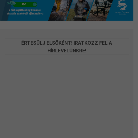
a
a
termékoldalon
termékoldalon
választhatók
választhatók
ki
ki
ÉRTESÜLJ ELSŐKÉNT! IRATKOZZ FEL A
HÍRLEVELÜNKRE!