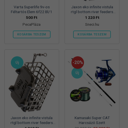
Varta Superlife 9v-os
Jaxon eko infinite vistula
Féltartós Elem 6f22 Bl/1
rtgl bottom river feeders
25/30/57mm 100g
500
Ft
1 220
Ft
folyóvizi feeder kosár
PecaPláza
Sneci.hu
KOSÁRBA TESZEM
KOSÁRBA TESZEM
Ennek
a
terméknek
több
-20%
Új
variációja
van.
Új
A
változatok
a
termékoldalon
választhatók
ki
Jaxon eko infinite vistula
Kamasaki Super CAT
rtgl bottom river feeders
Harcsázó Szett
25/30/57mm 125g