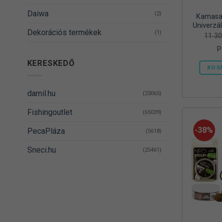
Daiwa
(2)
Kamasak
Univerzál
Dekorációs termékek
(1)
Vödörrel
11 3
és
P
DELPHIN
(14)
KERESKEDŐ
KOS
Denzel
(8)
Dovit
(38)
damil.hu
(23065)
DUDI BAIT
(5)
Fishingoutlet
(65039)
Egyéb
(1)
-38%
PecaPláza
(5618)
Energizer
(2)
Sneci.hu
(25461)
EnergoTeam
(62)
Feedermania
(4)
Fieldmann
(1)
FOX RAGE
(3)