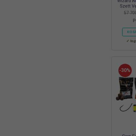
Wizard Ac
Reiva
Szett Ve
(1)
57 7
RELAX
(1)
P
RIDGEMONKEY
(4)
KOS
SAL
Ing
(2)
SEDO
(2)
SILSTAR
(3)
-30%
Silverline
(2)
SKROSS
(1)
SMA
(1)
SODASTREAM
(1)
Sonik
(1)
Szász
(2)