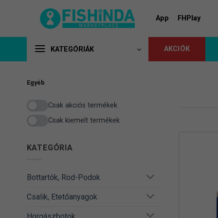
Skip
to
App
FHPlay
content
AKCIÓK
KATEGÓRIÁK
Egyéb
Csak akciós termékek
Csak kiemelt termékek
KATEGÓRIA
Bottartók, Rod-Podok
Csalik, Etetőanyagok
Horgászbotok