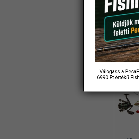
Koós
(3)
Ajándék
L&K
(2)
Csuka
18 4
LBFishing
(3)
P
Led Lenser
(2)
KOS
Loomis and Franklin
(1)
MADCAT
(7)
Válogass a PecaP
Marshal
-31%
(1)
6990 Ft értékű
Fis
MAVER
(1)
Maxell
(1)
MFF
(3)
Mikado
(8)
MIVARDI
(4)