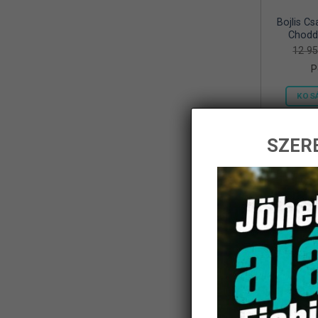
Bojlis Cs
Frenetic
(8)
Chodd
12 9
Gamakatsu
(1)
P
Geoff Anderson
(5)
KOS
Haldoradó
(1)
HOME
(5)
SZERE
iBite
(2)
-14%
JAXON
(11)
K-Karp
(8)
Kamasaki
(6)
KARCHER
(1)
KOLPO
(1)