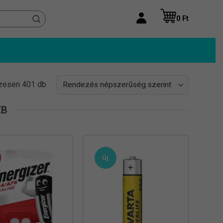
0
Ft
Sorted
zesen 401 db
by
popularity
ÉB
Új