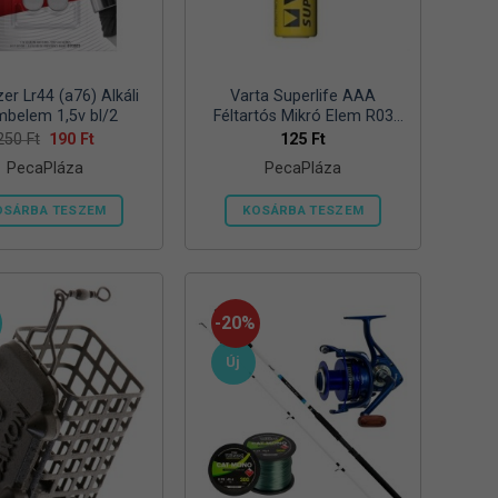
zer Lr44 (a76) Alkáli
Varta Superlife AAA
belem 1,5v bl/2
Féltartós Mikró Elem R03
Bl/4
Original
Current
250
Ft
190
Ft
125
Ft
price
price
PecaPláza
PecaPláza
was:
is:
250 Ft.
190 Ft.
OSÁRBA TESZEM
KOSÁRBA TESZEM
Ennek
Ennek
a
a
terméknek
terméknek
több
több
-20%
variációja
variációja
Új
van.
van.
A
A
változatok
változatok
a
a
termékoldalon
termékoldalon
választhatók
választhatók