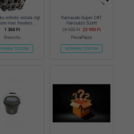
ki
ki
o infinite vistula rtgl
Kamasaki Super CAT
tom river feeders
Harcsázó Szett
57mm 125g folyóvizi
Original
Current
1 360
Ft
29 900
Ft
23 990
Ft
price
price
feeder kosár
Sneci.hu
PecaPláza
was:
is:
29
23
900 Ft.
990 Ft.
OSÁRBA TESZEM
KOSÁRBA TESZEM
Ennek
a
terméknek
több
variációja
van.
A
változatok
a
termékoldalon
választhatók
ki