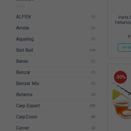
ALPEN
(1)
Varta 
Féltartó
Amida
(1)
P
Aqualing
(1)
KOS
Bait Bait
(14)
Banax
(1)
Benzár
(1)
-30%
Benzar Mix
(1)
Betamix
(3)
Carp Expert
(29)
CarpZoom
(8)
Curver
(2)