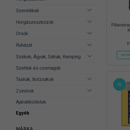
Szerelékek
Horgászeszközök
Pillanatr
K
Orsók
P
Ruházat
KOS
Székek, Ágyak, Sátrak, Kemping
Szettek és csomagok
Táskák, Botzsákok
Új
Zsinórok
Ajándékötletek
Egyéb
MÁRKA