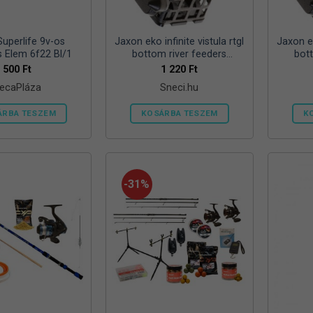
ki
Superlife 9v-os
Jaxon eko infinite vistula rtgl
Jaxon ek
s Elem 6f22 Bl/1
bottom river feeders
bot
25/30/57mm 100g folyóvizi
25/30/
500
Ft
1 220
Ft
feeder kosár
ecaPláza
Sneci.hu
ÁRBA TESZEM
KOSÁRBA TESZEM
K
Ennek
a
terméknek
több
-31%
variációja
van.
A
változatok
a
termékoldalon
választhatók
ki