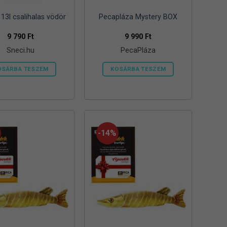
13l csalihalas vödör
Pecapláza Mystery BOX
9 790
Ft
9 990
Ft
Sneci.hu
PecaPláza
OSÁRBA TESZEM
KOSÁRBA TESZEM
Ennek
a
terméknek
több
variációja
-14%
van.
A
változatok
a
termékoldalon
választhatók
ki