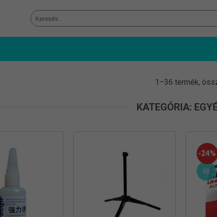
Keresés
a
következőre:
1–36 termék, öss
KATEGÓRIA: EGY
-24%
Új