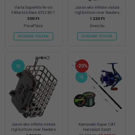
Varta Superlife 9v-os
Jaxon eko infinite vistula
Féltartós Elem 6f22 Bl/1
rtgl bottom river feeders
25/30/57mm 100g
500
Ft
1 220
Ft
folyóvizi feeder kosár
PecaPláza
Sneci.hu
KOSÁRBA TESZEM
KOSÁRBA TESZEM
Ennek
a
terméknek
több
-20%
Új
variációja
van.
Új
A
változatok
a
termékoldalon
választhatók
ki
Jaxon eko infinite vistula
Kamasaki Super CAT
rtgl bottom river feeders
Harcsázó Szett
25/30/57mm 125g