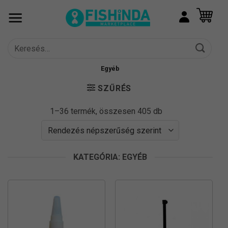
Skip
to
content
Keresés
a
következőre:
Egyéb
SZŰRÉS
Sorted
1–36 termék, összesen 405 db
by
popularity
KATEGÓRIA: EGYÉB