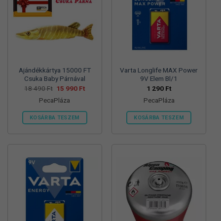
változatok
változatok
a
a
termékoldalon
termékoldalon
választhatók
választhatók
ki
ki
Ajándékkártya 15000 FT
Varta Longlife MAX Power
Csuka Baby Párnával
9V Elem Bl/1
Original
Current
18 490
Ft
15 990
Ft
1 290
Ft
price
price
PecaPláza
PecaPláza
was:
is:
18
15
490 Ft.
990 Ft.
KOSÁRBA TESZEM
KOSÁRBA TESZEM
Ennek
Ennek
a
a
terméknek
terméknek
több
több
variációja
variációja
van.
van.
A
A
változatok
változatok
a
a