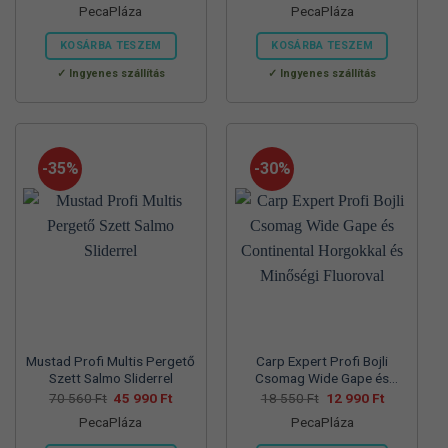
PecaPláza
PecaPláza
was:
is:
was:
is:
57
37
57
39
700 Ft.
990 Ft.
830 Ft.
990 Ft.
KOSÁRBA TESZEM
KOSÁRBA TESZEM
Ennek
Ennek
Ingyenes szállítás
Ingyenes szállítás
a
a
terméknek
terméknek
több
több
variációja
variációja
-35%
-30%
van.
van.
A
A
változatok
változatok
a
a
termékoldalon
termékoldalon
választhatók
választhatók
ki
ki
Mustad Profi Multis Pergető
Carp Expert Profi Bojli
Szett Salmo Sliderrel
Csomag Wide Gape és
Continental Horgokkal és
Original
Current
Original
Current
70 560
Ft
45 990
Ft
18 550
Ft
12 990
Ft
price
price
price
price
Minőségi Fluoroval
PecaPláza
PecaPláza
was:
is:
was:
is:
70
45
18
12