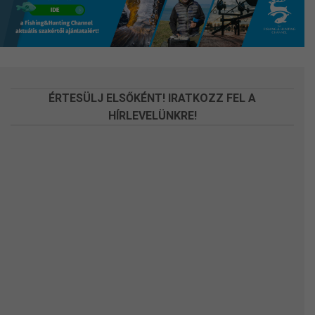
a
a
termékoldalon
termékoldalon
választhatók
választhatók
ki
ki
ÉRTESÜLJ ELSŐKÉNT! IRATKOZZ FEL A
HÍRLEVELÜNKRE!