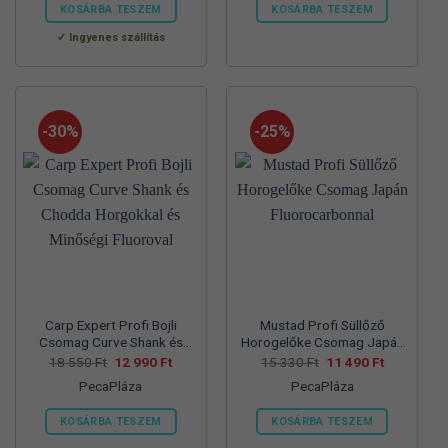
560 Ft.
990 Ft.
550 Ft.
990 Ft.
KOSÁRBA TESZEM
KOSÁRBA TESZEM
Ennek
Ennek
Ingyenes szállítás
a
a
terméknek
terméknek
több
több
variációja
variációja
-30%
-25%
van.
van.
A
A
változatok
változatok
a
a
termékoldalon
termékoldalon
választhatók
választhatók
ki
ki
Carp Expert Profi Bojli
Mustad Profi Süllőző
Csomag Curve Shank és
Horogelőke Csomag Japán
Chodda Horgokkal és
Fluorocarbonnal
Original
Current
Original
Current
18 550
Ft
12 990
Ft
15 330
Ft
11 490
Ft
price
price
price
price
Minőségi Fluoroval
PecaPláza
PecaPláza
was:
is:
was:
is:
18
12
15
11
550 Ft.
990 Ft.
330 Ft.
490 Ft.
KOSÁRBA TESZEM
KOSÁRBA TESZEM
Ennek
Ennek