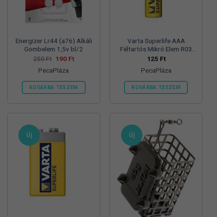
termékoldalon
választhatók
ki
Energizer Lr44 (a76) Alkáli
Varta Superlife AAA
Gombelem 1,5v bl/2
Féltartós Mikró Elem R03
Bl/4
Original
Current
250
Ft
190
Ft
125
Ft
price
price
PecaPláza
PecaPláza
was:
is:
250 Ft.
190 Ft.
KOSÁRBA TESZEM
KOSÁRBA TESZEM
Ennek
Ennek
a
a
terméknek
terméknek
több
több
Új
Új
variációja
variációja
van.
van.
A
A
változatok
változatok
a
a
termékoldalon
termékoldalon
választhatók
választhatók
ki
ki