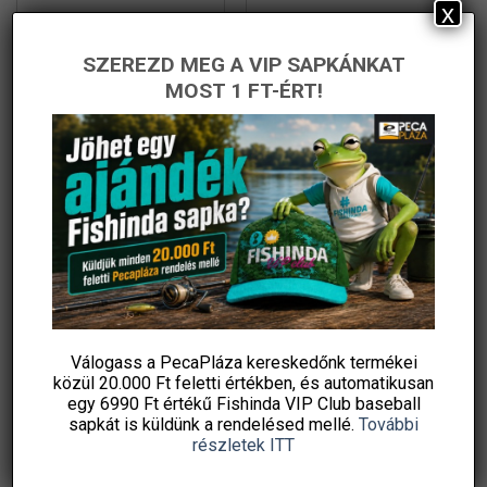
x
Wizard Perch Blade
Wizard Norvion Komplett
Komplett Pergető Szett
Balinos Pergető Szett
SZEREZD MEG A VIP SAPKÁNKAT
Csalikkal
Original
Current
Original
Current
51 830
Ft
35 990
Ft
52 030
Ft
29 990
Ft
price
price
price
price
MOST 1 FT-ÉRT!
PecaPláza
PecaPláza
was:
is:
was:
is:
51
35
52
29
830 Ft.
990 Ft.
030 Ft.
990 Ft.
KOSÁRBA TESZEM
KOSÁRBA TESZEM
Ennek
Ennek
Ingyenes szállítás
a
a
terméknek
terméknek
több
több
variációja
variációja
-34%
-32%
van.
van.
A
A
változatok
változatok
a
a
termékoldalon
termékoldalon
Válogass a PecaPláza kereskedőnk termékei
közül
20.000 Ft feletti
értékben, és automatikusan
választhatók
választhatók
egy 6990 Ft értékű
Fishinda VIP Club baseball
ki
ki
sapkát
is küldünk a rendelésed mellé.
További
részletek ITT
Wizard Arcane Nyári Süllős
Wizard Dravon Komplett