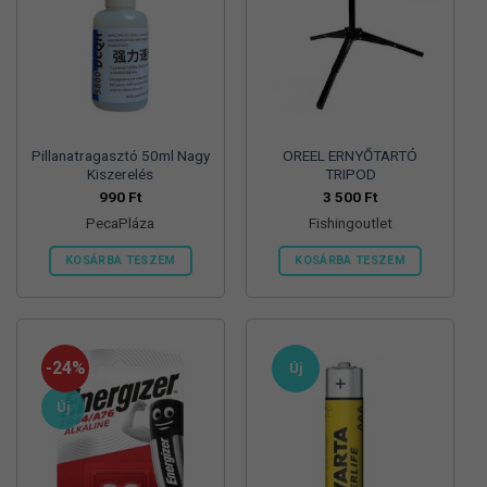
Pillanatragasztó 50ml Nagy
OREEL ERNYŐTARTÓ
Kiszerelés
TRIPOD
990
Ft
3 500
Ft
PecaPláza
Fishingoutlet
KOSÁRBA TESZEM
KOSÁRBA TESZEM
Ennek
a
terméknek
több
-24%
Új
variációja
van.
Új
A
változatok
a